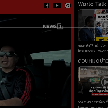
World Talk
ถอดรหัสFBI เยือนไทย 
โลก) #news1 #worldtalk #คุยผ่าโลก
#วารินทร์สัจเดว #ข่า
ถอนหมุดข่า
กรุงเทพฯ สวรรค์นักเท
โรงแรมเถื่อนเร่งตรว