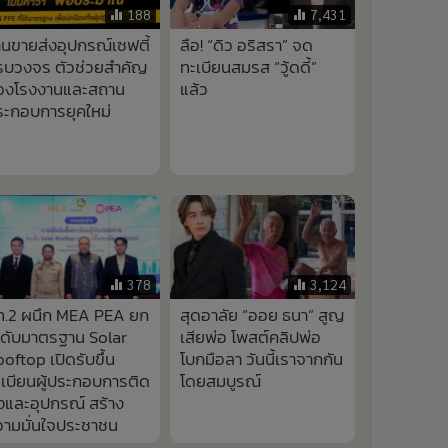
188
7,431
านขายส่งอุปกรณ์เซฟตี้
ลือ! “ดิว อริสรา” จด
รบวงจร ตัวช่วยสำคัญ
ทะเบียนสมรส “วู้ดดี้”
องโรงงานและสถาน
แล้ว
ระกอบการยุคใหม่
378
3,124
ท.2 ผนึก MEA PEA ยก
สุดอาลัย “ออย ธนา” สูญ
ะดับมาตรฐาน Solar
เสียพ่อ โพสต์คลิปพ่อ
oftop เปิดรับขึ้น
โบกมือลา วันนี้เราจากกัน
เบียนผู้ประกอบการติด
โดยสมบูรณ์
้งและอุปกรณ์ สร้าง
วามมั่นใจประชาชน