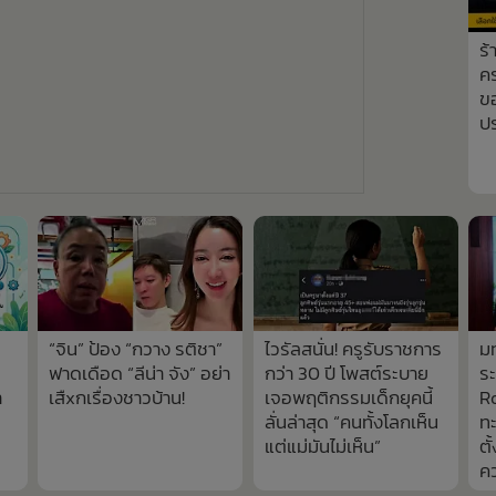
ร้
ค
ข
ป
“จิน” ป้อง “กวาง รติชา”
ไวรัลสนั่น! ครูรับราชการ
ม
ฟาดเดือด “ลีน่า จัง” อย่า
กว่า 30 ปี โพสต์ระบาย
ร
า
เสืxกเรื่องชาวบ้าน!
เจอพฤติกรรมเด็กยุคนี้
Ro
ลั่นล่าสุด “คนทั้งโลกเห็น
ทะ
แต่แม่มันไม่เห็น”
ตั
ค