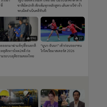
ที่
ชาติผิดปกติ เช็กเข้มทุกหลักสูตร-เส้นทางวีซ่า ย้ำ
พบผิดดำเนินคดีทันที
896
27
อยออกมาฆ่าแท้ๆ!สื่อนอกตี
“มูนา-อันนา” เข้าก่อนรองฯขน
เหตุสังหารโหด2คดี ก่อ
ไก่โคเรียมาสเตอร์ส 2026
ามระบบยุติธรรมของไทย