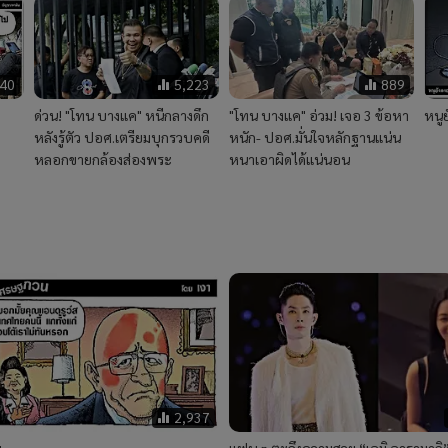
140
5,223
889
ด่วน! "โทน บางแค" หนีกลางดึก
"โทน บางแค" อ่วม! เจอ 3 ข้อหา
หนู
หลังรู้ตัว ปอศ.เตรียมบุกรวบคดี
หนัก- ปอศ.มั่นใจหลักฐานแน่น
หลอกขายกล้องส่องพระ
หนาเอาผิดได้แน่นอน
2,937
ม
แฟน ๆ ตะลึงความสวย “เอมิ อารามากิ