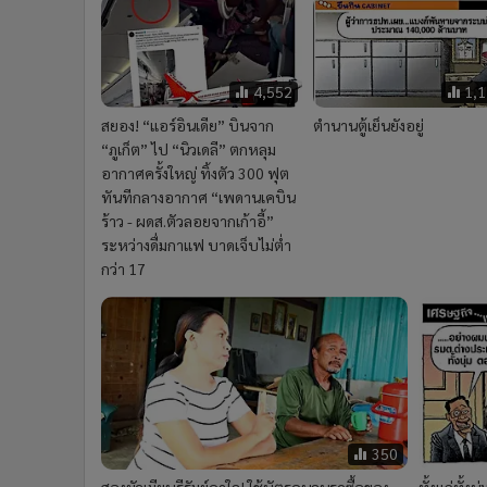
4,552
1,
สยอง! “แอร์อินเดีย” บินจาก
ตํานานตู้เย็นยังอยู่
“ภูเก็ต” ไป “นิวเดลี” ตกหลุม
อากาศครั้งใหญ่ ทิ้งตัว 300 ฟุต
ทันทีกลางอากาศ “เพดานเคบิน
ร้าว - ผดส.ตัวลอยจากเก้าอี้”
ระหว่างดื่มกาแฟ บาดเจ็บไม่ต่ำ
กว่า 17
350
สองผัวเมียบุรีรัมย์คาใจ! ใช้บัตรคนจนรูดซื้อของ
ทั้งแก่ทั้งนุ่