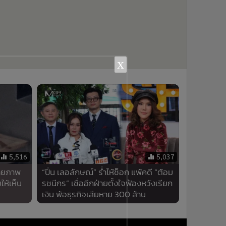
x
5,516
5,037
ถ่ายภาพ
“ปิ่น เลอลักษณ์” ร่ำไห้ช็อก แพ้คดี “ต้อม
ให้เห็น
รชนีกร” เชื่ออีกฝ่ายตั้งใจฟ้องหวังเรียก
เงิน พ้อธุรกิจเสียหาย 300 ล้าน