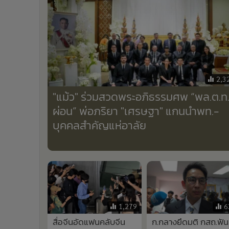
•
Management & HR
•
MGR Live
•
Infographic
•
การเมือง
•
ท่องเที่ยว
•
กีฬา
2,3
•
ต่างประเทศ
"แม้ว" ร่วมสวดพระอภิธรรมศพ “พล.ต.ท
•
Special Scoop
ผ่อน” พ่อภริยา "เศรษฐา" แกนนำพท.-
•
เศรษฐกิจ-ธุรกิจ
บุคคลสำคัญแห่อาลัย
•
จีน
•
ชุมชน-คุณภาพชีวิต
•
อาชญากรรม
•
Motoring
•
เกม
•
วิทยาศาสตร์
1,279
6
•
SMEs
สื่อจีนอัดแฟนคลับจีน
ก.กลางยึดมติ กสถ.ฟัน
•
หุ้น