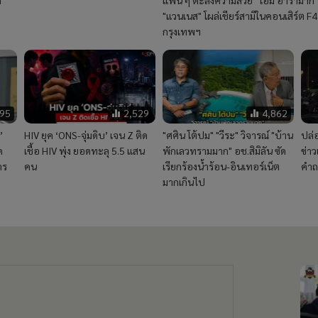
"แวนเนส" โผล่เชียร์สามีในคอนเสิร์ต F4 
กรุงเทพฯ
95
2,529
4,862
”
HIV ยุค ‘ONS-จุ่มดิบ’ เจน Z ติด
"ศศิน โต้ปม" "วีระ" วิจารณ์ "บ้าน
ปล่
ด
เชื้อ HIV พุ่ง ยอดทะลุ 5.5 แสน
พักเลวทรามมาก" อช.สิมิลัน ซัด
ข่าว
าร
คน
เรียกร้องน้ำร้อน-อินเทอร์เน็ต
คำถ
มากเกินไป