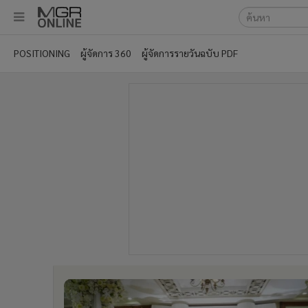
เลือกเครื่องมือท
•
หน้าหลัก
POSITIONING
ผู้จัดการ 360
ผู้จัดการรายวันฉบับ PDF
ค้นหา
•
ทันเหตุการณ์
Google
•
ภาคใต้
•
ภูมิภาค
MGR Onl
•
Online Section
ค้นหาขั
•
บันเทิง
•
ผู้จัดการรายวัน
•
คอลัมนิสต์
•
ละคร
•
CbizReview
•
Cyber BIZ
•
ผู้จัดกวน
•
Good health & Well-being
•
Green Innovation & SD