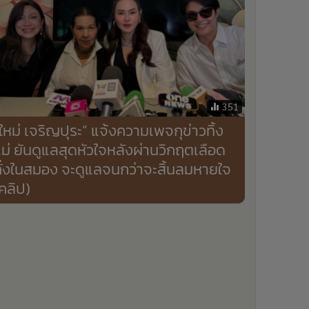
351
ใหม่ เจริญปุระ” แจ้งความเพจกุข่าวทิ้ง
ม่ ยันดูแลสุดหัวใจหลังผ่านวิกฤตเลือด
ั่งในสมอง จะดูแลจนกว่าจะสิ้นลมหายใจ
คลิป)