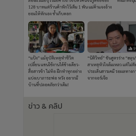
128 บาทแต่ร้านค้าหักไว้เต็ม 1 พัน แม่ค้าแจงอ้าง
ยอมให้หักเอง ซ้ำเก็บดอก
9
“แป้ง” แม้อุบัติเหตุทำชีวิต
“นิติวิทย์” ชันสูตรร่าง “ฮลุน
เปลี่ยน แขนใช้งานได้ข้างเดียว-
สาเหตุหัวใจล้มเหลว แต่ไม่ตั
สื่อสารช้า ไม่ท้อ ฝึกทำทุกอย่าง
ประเด็นสารเคมี รอผลทางก
แบ่งเบาภาระพ่อ หวัง อยากมี
จากจอร์เจีย
บ้านที่ปลอดภัยกว่าเดิม!
ข่าว & คลิป