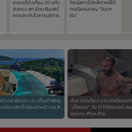
แบรนด์ดังเกือบ 20 แก้ว
ใหญ่สตาร์บัคส์เกาหลีใต้
ี
ส่งตรง สภ.รัตนาธิเบศร์
กรณีแคมเปญ "วันรถ
คาดประทับใจการบริการ
ถัง"
638
งจำเวลาผิดเอง ประเด็นเข้าพักอุ
สังขารไม่เที่ยง! ปาปารัซซี่แอบ
อร้องเลิกตั้งสอบหัวหน้า อช.สิ
“เบ็คแฮม” วัย 51 ไร้ฟิลเตอร์ เผย
ผมบาง-ศีรษะล้าน