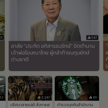
23
947
.
“
อาลัย "ประกิต อภิสารธนรักษ์" ปิดตำนาน
แ
เจ้าพ่อโฆษณาไทย ผู้กล้าท้าชนทุนยักษ์
ค
ต่างชาติ
(
32
1,247
89
ปริศนาสายเปย์! สั่งกาแฟ
ตำรวจบุกค้นสำนักงาน