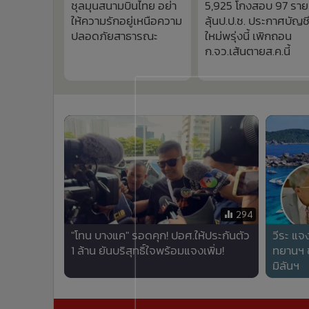
ชุลมุนสนามบินไทย อย่า
5,925 โกงสอบ 97 ราย
•
อินโดจีน
ให้ความรักอยู่เหนือความ
ลุ้นป.ป.ช. ประกาศบัญช
•
กองทุนรวม
ปลอดภัยสาธารณะ
ใหม่พรุ่งนี้ เพิกถอน
•
Celeb Online
ก.จว.เส้นตายส.ค.นี้
•
Factcheck
•
ญี่ปุ่น
•
News1
•
Gotomanager
294
"โทน บางแค" รอดคุก! ปอศ.ให้ประกันตัว
วีระ แจ
1 ล้าน ยันบริสุทธิ์ใจพร้อมแจงเพิ่ม!
ทยานฯ ข
มิลันฯ