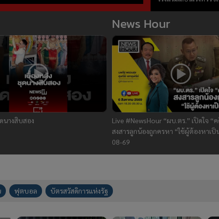
ถอนหมุดข่าว 04/08/
News Hour
ชุดนางสิบสอง
Live #NewsHour “ผบ.ตร.” เปิดใจ “คด
สงสารลูกน้องถูกครหา “ใช้ผู้ต้องหาเป็
08-69
น
ฟุตบอล
บัตรสวัสดิการแห่งรัฐ