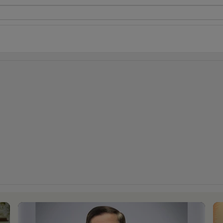
ี่ใช้
ine
้นสูง