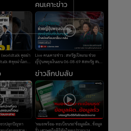
คนเคาะข่าว
(worldtalk คุยผ่า
Live คนเคาะข่าว : สหรัฐเปิดเกม ช่วย
ญี่ปุ่นพยุงเงินเยน 06-08-69 #สหรัฐ #เงิน
ว
เยน #ญี่ปุ่น #ขีปนาวุธ
ว
ข่าวลึกปมลับ
ี่ยวปลุกปัญหา
'หมอพร้อม-ทะเบียนรถ'ข้อมูลผิด...ข้อมูล
จสอบก่อนจะสาย :
รั่ว เศรษฐกิจดิจิทัลไทยเปราะบาง