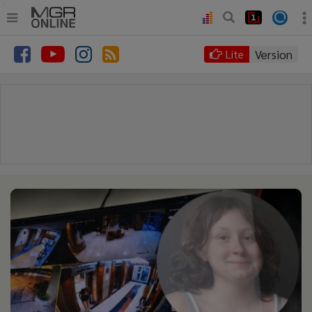
.
•
หน้าหลัก
Version
Lite
•
ทันเหตุการณ์
•
ภาคใต้
•
ภูมิภาค
•
Online Section
•
บันเทิง
•
ผู้จัดการรายวัน
•
คอลัมนิสต์
•
ละคร
•
CbizReview
•
Cyber BIZ
•
ผู้จัดกวน