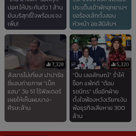
ปอศ.ให้ประกันตัว 1 ล้าน
ประเด็นเข้าพักอุทยานฯ
ยันบริสุทธิ์ใจพร้อมแจง
ขอร้องเลิกตั้งสอบ
เพิ่ม!
หัวหน้า อช.สิมิลันฯ
7,328
5,320
สังขารไม่เที่ยง! ปาปารัซ
“ปิ่น เลอลักษณ์” ร่ำไห้
ซี่แอบถ่ายภาพ “เบ็ค
ช็อก แพ้คดี “ต้อม
แฮม” วัย 51 ไร้ฟิลเตอร์
รชนีกร” เชื่ออีกฝ่าย
เผยให้เห็นผมบาง-
ตั้งใจฟ้องหวังเรียกเงิน
ศีรษะล้าน
พ้อธุรกิจเสียหาย 300
ล้าน