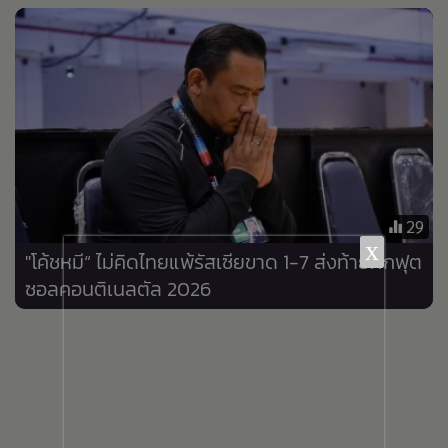
•
เกม
•
วิทยาศาสตร์
•
SMEs
•
หุ้น
•
อินโดจีน
•
กองทุนรวม
•
Celeb Online
29
•
Factcheck
x
"โค้ชหมี“ ไม่คิดไทยแพ้รัสเซียขาด 1-7 ส่งท้ายศึกฟุต
•
ญี่ปุ่น
ซอลคอนติเนลตัล 2026
•
News1
•
Gotomanager