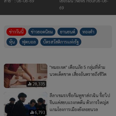
สาย” : 06-08-69
เยอรมนี :News Hour06-08-
69
ข่าววันนี้
ข่าวยอดนิยม
ยานยนต์
ทองคำ
หุ้น
ฟุตบอล
บัตรสวัสดิการแห่งรัฐ
"หมอเจด" เตือนภัย 5 กลุ่มที่ห้าม
นวดเด็ดขาด เสี่ยงอันตรายถึงชีวิต
28,335
ลีลาเขมร!เชื่อกัมพูชาส่ง'เฉิน จื้อ'ไป
จีนแค่สยบแรงกดดัน ตัวการใหญ่ส
แกมโยงการเมืองยังลอยนวล
6,793
'คิมจองอึน' เยี่ยมชมสายการผลิต