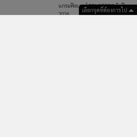
2026
เลือกจุดที่ต้องการไป
5,320
3,253
“ปิ่น เลอลักษณ์” ร่ำไห้ช็อก
“ร็อคกี้ สุรบดินทร์” โชว์หมาย
แพ้คดี “ต้อม รชนีกร” เชื่ออีก
ศาล ถูกเมียอีกคนของ “พ่อสุร
ฝ่ายตั้งใจฟ้องหวังเรียกเงิน พ้อ
ชัย” ฟ้องพร้อมแม่ ซัดรับบท
ธุรกิจเสียหาย 300 ล้าน
เหยื่อ - สังคมบิดเบี้ยว
254
534
“ฮาย อาภาพร” ตั้งใจยกพาน
“หนิง ปณิตา” ตกใจ ดรามา
ไปขอขมากรรมผู้ชายที่เคย
“จิน” “น้องณิริน” ห้ามแม่