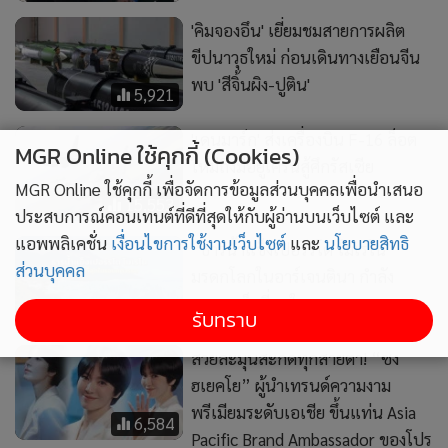
ขีปนาวุธใหม่ ก่อนเดินทางเยือนจีน
พบ 'สีจิ้นผิง-ปูติน'
5,921
'เดนมาร์ก' ส่งเครื่องบิน F-16 ล็อต
ใหม่ถึงมือยูเครนสู้ศึกรัสเซีย
MGR Online ใช้คุกกี้ (Cookies)
15,553
MGR Online ใช้คุกกี้ เพื่อจัดการข้อมูลส่วนบุคคลเพื่อนำเสนอ
ประสบการณ์คอนเทนต์ที่ดีที่สุดให้กับผู้อ่านบนเว็บไซต์ และ
“ธารน้ำแข็งเปอร์ริโต โมเรโน”
แอพพลิเคชั่น
เงื่อนไขการใช้งานเว็บไซต์
และ
นโยบายสิทธิ
มรดกโลกในอาร์เจนตินา กำลัง
ส่วนบุคคล
ละลายเร็วที่สุดในรอบศตวรรษ
7,458
รับทราบ
สวยละมุนสะกดทุกสายตา! “ซง
ฮเยคโย” ผู้นำเทรนด์ความงาม
พรีเมียมระดับเอเชีย ขึ้นแท่น Asia
6,584
Pacific Brand Ambassador ของโปร
แกรมฟิลเลอร์ BELOTERO รับปี