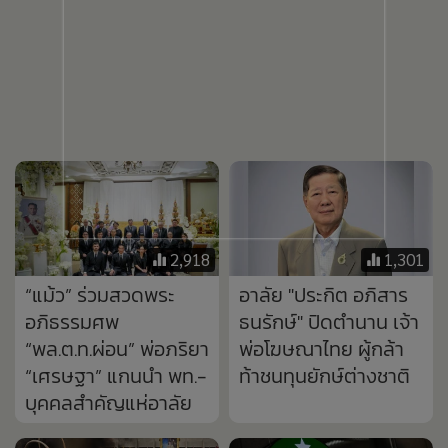
2,918
1,301
“แม้ว” ร่วมสวดพระ
อาลัย "ประกิต อภิสาร
อภิธรรมศพ
ธนรักษ์" ปิดตำนาน เจ้า
“พล.ต.ท.ผ่อน” พ่อภริยา
พ่อโฆษณาไทย ผู้กล้า
“เศรษฐา” แกนนำ พท.-
ท้าชนทุนยักษ์ต่างชาติ
บุคคลสำคัญแห่อาลัย