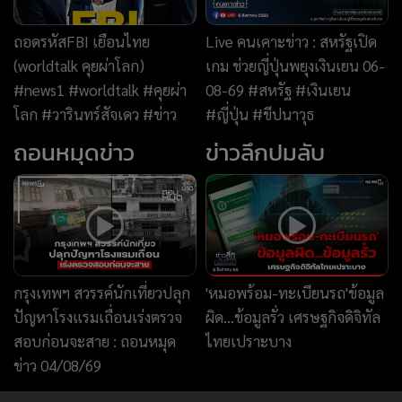
ถอดรหัสFBI เยือนไทย
Live คนเคาะข่าว : สหรัฐเปิด
(worldtalk คุยผ่าโลก)
เกม ช่วยญี่ปุ่นพยุงเงินเยน 06-
#news1 #worldtalk #คุยผ่า
08-69 #สหรัฐ #เงินเยน
โลก #วารินทร์สัจเดว #ข่าว
#ญี่ปุ่น #ขีปนาวุธ
ถอนหมุดข่าว
ข่าวลึกปมลับ
กรุงเทพฯ สวรรค์นักเที่ยวปลุก
'หมอพร้อม-ทะเบียนรถ'ข้อมูล
ปัญหาโรงแรมเถื่อนเร่งตรวจ
ผิด...ข้อมูลรั่ว เศรษฐกิจดิจิทัล
สอบก่อนจะสาย : ถอนหมุด
ไทยเปราะบาง
ข่าว 04/08/69