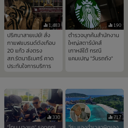
1,483
190
ปริศนาสายเปย์! สั่ง
ตำรวจบุกค้นสำนักงาน
กาแฟแบรนด์ดังเกือบ
ใหญ่สตาร์บัคส์
20 แก้ว ส่งตรง
เกาหลีใต้ กรณี
สภ.รัตนาธิเบศร์ คาด
แคมเปญ "วันรถถัง"
ประทับใจการบริการ
330
717
"โทน บางแค" รอดคุก!
วีระ แจงจำเวลาผิดเอง