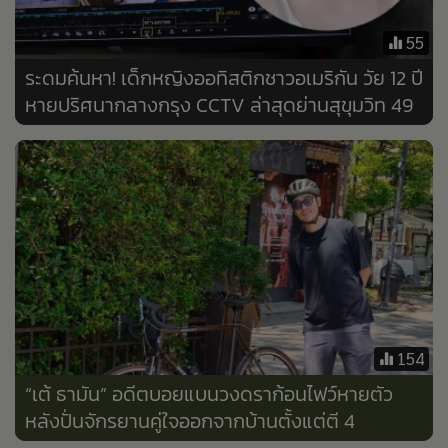
•
Good health & Well-being
•
Green Innovation & SD
55
•
Management & HR
ระดมค้นหา! เด็กหญิงออทิสติกชาวอเมริกัน วัย 12 ปี
•
MGR Live
หายปริศนากลางกรุง CCTV ล่าสุดย่านสุขุมวิท 49
•
Infographic
•
การเมือง
•
ท่องเที่ยว
•
กีฬา
•
ต่างประเทศ
•
Special Scoop
•
เศรษฐกิจ-ธุรกิจ
•
จีน
154
•
ชุมชน-คุณภาพชีวิต
“เต้ ธามัน” อดีตบอยแบนวงดราก้อนไฟว์หายตัว
•
อาชญากรรม
หลังปั่นจักรยานคู่ใจออกจากบ้านตั้งแต่ตี 4
•
Motoring