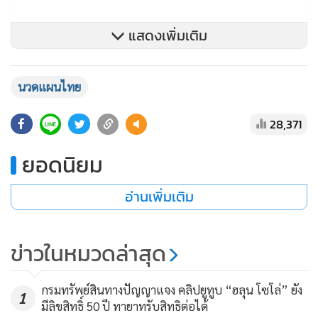
แสดงเพิ่มเติม
คนที่เป็นมะเร็งหรือกำลังอยู่ในช่วงรักษา อาจรู้สึกปวดเมื่อยตาม
นวดแผนไทย
ตัวจนอยากหาวิธีผ่อนคลายด้วยการนวด แต่รู้ไหมครับว่า คนที่
มะเร็งกระจายไปกระดูก หรือกำลังรับเคมีบำบัดไม่ควรนวดเด็ด
28,371
ขาด เพราะการนวดแรงๆ หรือกระตุ้นต่อมน้ำเหลืองในร่างกาย
ยอดนิยม
อาจทำให้เซลล์มะเร็งแพร่กระจายไปยังส่วนอื่นของร่างกายได้
อ่านเพิ่มเติม
นอกจากนี้ คนที่มะเร็งลุกลามไปกระดูกแล้ว บริเวณนั้นมักจะ
อ่อนแอเป็นพิเศษ การกดนวดหรือดัดบริเวณนั้นอาจทำให้เกิด
อาการปวดหนักกว่าเดิม และอาจเกิดภาวะแทรกซ้อน เช่น
ข่าวในหมวดล่าสุด
กระดูกแตกร้าวหรือการติดเชื้อในกระดูกได้ ถ้าคุณหรือคนใกล้
ตัวกำลังรักษามะเร็ง ให้หลีกเลี่ยงการนวดทุกชนิดครับ
กรมทรัพย์สินทางปัญญาแจง คลิปยูทูบ “ฮลุน โซโล่” ยัง
1
มีลิขสิทธิ์ 50 ปี ทายาทรับสิทธิต่อได้