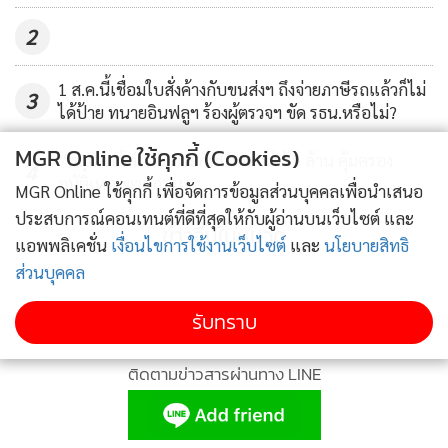
2
3. คนที่กินยาละลายลิ่มเลือดหรือยาต้านเกล็ดเลือด
สำหรับคนที่กินยาละลายลิ่มเลือดหรือยาต้านเกล็ดเลือด เช่น
1 ส.ค.นี้เชื่อมใบสั่งค้างกับขนส่งฯ ถึงจ่ายภาษีรถแล้วก็ไม่
แอสไพริน หรือยากลุ่มวาร์ฟาริน ต้องระวังเป็นพิเศษ เพราะการ
3
ได้ป้าย ทนายอินฟลูฯ ร้องผู้ตรวจฯ ขัด รธน.หรือไม่?
กินยากลุ่มนี้ทำให้เลือดออกง่ายกว่าปกติ และหยุดเลือดยาก ถ้า
MGR Online ใช้คุกกี้ (Cookies)
ระหว่างการนวดเกิดแรงกระแทกหรือกดจุดแรงๆ จนเส้นเลือด
“ฮลุน โซโล่” ทำประกันเดินทางไว้ 5 ล้าน คุ้มครอง
4
ฝอยแตก อาจเกิดรอยฟกช้ำหรือเลือดออกใต้ผิวหนังที่ร่างกาย
อุบัติเหตุ-ฆาตกรรม
MGR Online ใช้คุกกี้ เพื่อจัดการข้อมูลส่วนบุคคลเพื่อนำเสนอ
จัดการเองไม่ได้
ประสบการณ์คอนเทนต์ที่ดีที่สุดให้กับผู้อ่านบนเว็บไซต์ และ
ข่าวอื่นในหมวด
แอพพลิเคชั่น
เงื่อนไขการใช้งานเว็บไซต์
และ
นโยบายสิทธิ
ในบางกรณี ถ้าเลือดออกเยอะจากแรงกดหรือการใช้อุปกรณ์
ส่วนบุคคล
ช่วยนวด เช่น ไม้กดจุด อาจต้องเข้าโรงพยาบาลได้เลยนะ ถ้าคุณ
รับทราบ
เป็นแบบที่ผมบอก อย่าลืมบอกหมอนวดทุกครั้งว่าเรากินยา
ละลายลิ่มเลือดอยู่ และเลือกนวดแบบเบาๆ เพื่อความปลอดภัย
ติดตามข่าวสารผ่านทาง LINE
ครับ
4. คนท้อง