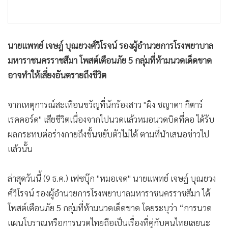
•
เกม
•
วิทยาศาสตร์
•
SMEs
นายแพทย์ เจษฎ์ บุณยวงศ์วิโรจน์ รองผู้อำนวยการโรงพยาบาล
•
หุ้น
มหาราชนครราชสีมา โพสต์เตือนภัย 5 กลุ่มที่ห้ามนวดเด็ดขาด
•
อินโดจีน
อาจทำให้เสี่ยงอันตรายถึงชีวิต
•
กองทุนรวม
•
Celeb Online
จากเหตุการณ์สะเทือนขวัญที่นักร้องสาว "ผิง ชญาดา กีตาร์
•
เรคคอร์ด" เสียชีวิตเนื่องจากไปนวดแล้วหมอนวดบิดที่คอ ได้รับ
Factcheck
ผลกระทบต่อร่างกายถึงขั้นขยับตัวไม่ได้ ตามที่นำเสนอข่าวไป
•
ญี่ปุ่น
แล้วนั้น
•
News1
•
Gotomanager
ล่าสุดวันนี้ (9 ธ.ค.) เฟซบุ๊ก "หมอเจด" นายแพทย์ เจษฎ์ บุณยวง
ศ์วิโรจน์ รองผู้อำนวยการโรงพยาบาลมหาราชนครราชสีมา ได้
โพสต์เตือนภัย 5 กลุ่มที่ห้ามนวดเด็ดขาด โดยระบุว่า “การนวด
แผนโบราณหรือการนวดไทยถือเป็นเรื่องที่คู่กับคนไทยเลยนะ