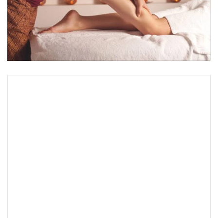
•
Good health & Well-being
•
Green Innovation & SD
•
Management & HR
•
MGR Live
•
Infographic
•
การเมือง
•
ท่องเที่ยว
•
กีฬา
•
ต่างประเทศ
•
Special Scoop
•
เศรษฐกิจ-ธุรกิจ
•
จีน
•
ชุมชน-คุณภาพชีวิต
•
อาชญากรรม
•
Motoring