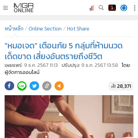
•
หน้าหลัก
หน้าหลัก
Online Section
Hot Share
•
ทันเหตุการณ์
•
"หมอเจด" เตือนภัย 5 กลุ่มที่ห้ามนวด
ภาคใต้
•
ภูมิภาค
เด็ดขาด เสี่ยงอันตรายถึงชีวิต
•
Online Section
เผยแพร่:
9 ธ.ค. 2567 11:13
ปรับปรุง:
9 ธ.ค. 2567 13:58
โดย:
•
บันเทิง
ผู้จัดการออนไลน์
•
ผู้จัดการรายวัน
28,371
•
คอลัมนิสต์
•
ละคร
•
CbizReview
•
Cyber BIZ
•
ผู้จัดกวน