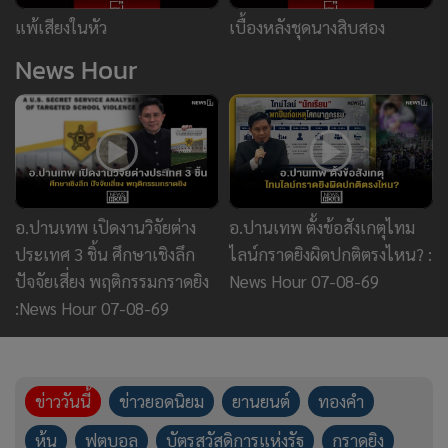
ประเทศ 3 ชิ้น ศึกษาเชิงลึก
ไลน์กราดยิงผิดปกติตรงไหน? :
ปัจจัยเสี่ยง พฤติกรรมกราดยิง
News Hour 07-08-69
:News Hour 07-08-69
ข่าววันนี้
ข่าวยอดนิยม
ยานยนต์
ทองคำ
หุ้น
ฟุตบอล
บัตรสวัสดิการแห่งรัฐ
กราดยิง
เปิดประวัติ 5 ครูผู้เสียชีวิตและ 2 ครู
ผู้บาดเจ็บ เหยื่อเหตุกราดยิง
รร.เทพศิรินทร์ นนทบุรี
28,622
"เสือคิม" ยอมรับ ชนะน็อก "นาบิล"
เพราะดวงดี เซอร์ไพรส์รับโบนัสจาก
"ชาตรี" 1.7 ล้านบาท
2,679