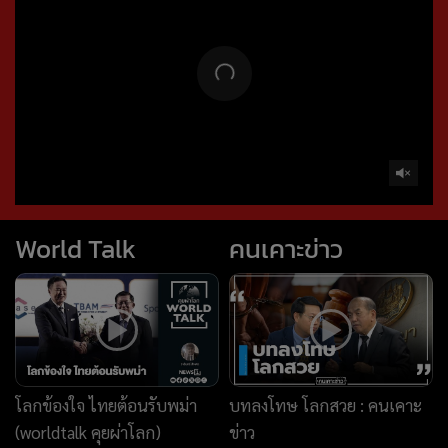
โลกข้องใจ ไทยต้อนรับพม่า
บทลงโทษ โลกสวย : คนเคาะ
(worldtalk คุยผ่าโลก)
ข่าว
ถอนหมุดข่าว
ข่าวลึกปมลับ
วงการค้าเหล็กไทยเดือด แฉ
'หมอพร้อม-ทะเบียนรถ'ข้อมูล
กฎบีบ เตาหลอมIF ส่อเอื้อทุน
ผิด...ข้อมูลรั่ว เศรษฐกิจดิจิทัล
ใหญ่ฮุบตลาด5หมื่นล. : ถอน
ไทยเปราะบาง