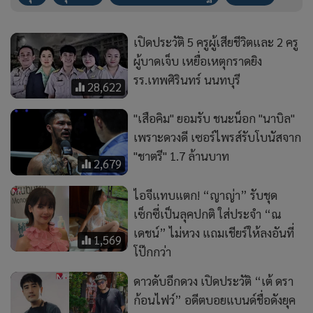
ไอจีแทบแตก! “ญาญ่า” รับชุด
เซ็กซี่เป็นลุคปกติ ใส่ประจำ “ณ
เดชน์” ไม่หวง แถมเชียร์ให้ลงอันที่
1,569
โป๊กกว่า
ดาวดับอีกดวง เปิดประวัติ “เต้ ดรา
ก้อนไฟว์” อดีตบอยแบนด์ชื่อดังยุค
2000 (คลิป)
9,360
ม.6 เล่านาทีชีวิต"ตั้งสติ ปิดไฟ สั่ง
หมอบ" ช่วยเพื่อนรอดยกห้อง
9,052
อาลัย "ครูขนุน" เหยื่อกราด
ยิง"เทพศิรินทร์นนทบุรี" ปกป้องลูก
ศิษย์จนนาทีสุดท้ายของชีวิต
4,072