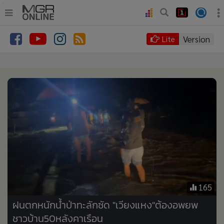
.
•
หน้าหลัก
Version
Lite
•
ทันเหตุการณ์
•
ภาคใต้
•
ภูมิภาค
•
Online Section
•
บันเทิง
•
ผู้จัดการรายวัน
•
คอลัมนิสต์
•
ละคร
•
CbizReview
165
•
Cyber BIZ
ฝนตกหนักน้ำป่าทะลักซัด "เวียงแหง"ต้องอพยพ
•
ผู้จัดกวน
ชาวบ้าน50หลังคาเรือน