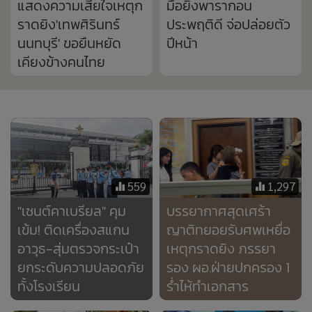
559
1,297
"เซนต์คาเบรียล" คุม
บรรยากาศสุดเศร้า
เข้ม! ติดเครื่องสแกน
ญาติทยอยรับศพเหยื่อ
อาวุธ-สุ่มตรวจกระเป๋า
เหตุกราดยิง ภรรยา
ยกระดับความปลอดภัย
รอง ผอ.ฝ่ายปกครอง 1
ทั้งโรงเรียน
ร่ำไห้ทำเอกสาร
5,281
608
ศิษย์เก่า "เทพศิรินทร์
“กรรชัย” เผยจิตตก ไม่
นนทบุรี" เล่า
อยากอ่านข่าวแบบนี้ ลั่น
ประสบการณ์​โดน
จะร้อง! นักเรียนเผย
ทำร้าย ครูเมินเฉย ผ่าน
นาทีหนีตายกราดยิง
มา 20 ปี ยังเละเทะ
“หมอเดว” เผย