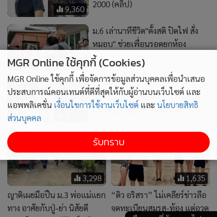
3,298
1,635
MGR Online ใช้คุกกี้ (Cookies)
ญาติเผยมือปืน ม.3 พ่อแม่แยก
“ดิว อริสรา” ไม่เคลียร์ข่าวลือ
MGR Online ใช้คุกกี้ เพื่อจัดการข้อมูลส่วนบุคคลเพื่อนำเสนอ
ทาง อาศัยกับปู่-ย่า นิสัยดี
จดทะเบียนสมรส-ท้อง แต่อวด
ประสบการณ์คอนเทนต์ที่ดีที่สุดให้กับผู้อ่านบนเว็บไซต์ และ
พูดจาไพเราะ แต่มักเก็บตัว-
ภาพจูจุ๊บ “วู้ดดี้” จากนี้จะไม่มี
แอพพลิเคชั่น
เงื่อนไขการใช้งานเว็บไซต์
และ
นโยบายสิทธิ
เล่นเกมในบ้าน
วันสมบูรณ์แบบหากขาดกัน
ส่วนบุคคล
และกัน
รับทราบ
1,822
14,160
เครียด! ปู่ย่ากดดันเรื่องเรียน-
ช็อก! เด็ก ม.3 ยิง "ปู่-ย่า" ตายที่