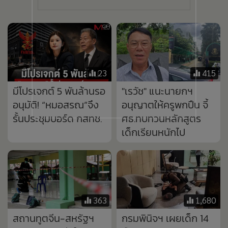
เด็กเรียนหนักไป
363
1,680
สถานทูตจีน-สหรัฐฯ
กรมพินิจฯ เผยเด็ก 14
แสดงความเสียใจเหตุก
มือยิงพารากอน
ราดยิง'เทพศิรินทร์
ประพฤติดี จ่อปล่อยตัว
นนทบุรี' ขอยืนหยัด
ปีหน้า
เคียงข้างคนไทย