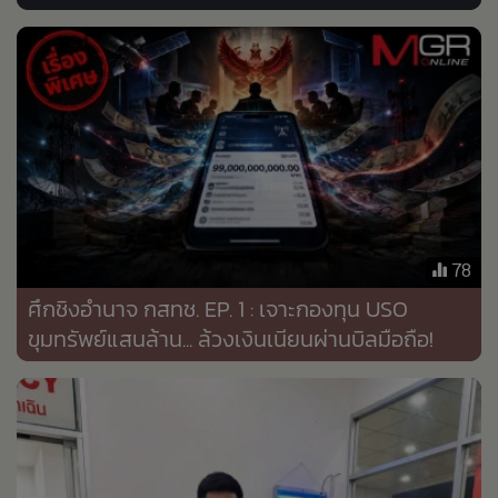
•
Good health & Well-being
•
Green Innovation & SD
•
Management & HR
•
MGR Live
•
Infographic
•
การเมือง
•
ท่องเที่ยว
•
กีฬา
78
•
ต่างประเทศ
ศึกชิงอำนาจ กสทช. EP. 1 : เจาะกองทุน USO
•
Special Scoop
ขุมทรัพย์แสนล้าน... ล้วงเงินเนียนผ่านบิลมือถือ!
•
เศรษฐกิจ-ธุรกิจ
•
จีน
•
ชุมชน-คุณภาพชีวิต
•
อาชญากรรม
•
Motoring