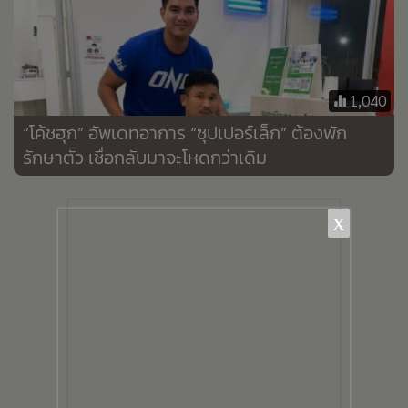
•
เกม
•
วิทยาศาสตร์
•
SMEs
•
หุ้น
1,040
•
อินโดจีน
“โค้ชฮุก” อัพเดทอาการ “ซุปเปอร์เล็ก” ต้องพัก
รักษาตัว เชื่อกลับมาจะโหดกว่าเดิม
•
กองทุนรวม
•
Celeb Online
•
Factcheck
x
•
ญี่ปุ่น
•
News1
•
Gotomanager
23
415
มีโปรเจกต์ 5 พันล้านรอ
"เรวัช" แนะนายกฯ
อนุมัติ! “หมอสรณ”จึง
อนุญาตให้ครูพกปืน จี้
รั้นประชุมบอร์ด กสทช.
ศธ.ทบทวนหลักสูตร