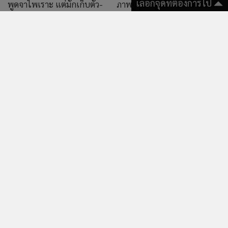
ตร.เผยแรงจูงใจ ม.3 กราดยิง
บ้าน ก่อนมาก่อเหตุที่
เลือกจุดที่ต้องการไป
รร.เทพศิรินทร์ นนทบุรี
แสดงเพิ่มเติม
ข่าว & คลิป
283
1,775
เปิดหัวใจแห่งความ
“ว่านไฉ-อาย” ยังหาคำ
สำเร็จ 'ปตท. โค้งวิไล
ตอบเรื่องมีลูกไม่ได้ เผย
ไทยเสรี' จากสถานี
ดูแลแค่เรื่องใจ
บริการน้ำมัน สู่
ครอบครัว “ฮลุน” เรื่อง