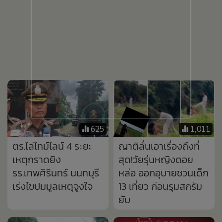
625
1,011
ตร.ไล่ไทม์ไลน์ 4 ระยะ
ญาติลั่นเอาเรื่องถึงที่
เหตุกราดยิง
สุด!วัยรุ่นหญิงดอย
รร.เทพศิรินทร์ นนทบุรี
หล่อ ออกอุบายชวนเด็ก
เร่งไขปมมูลเหตุจูงใจ
13 เที่ยว ก่อนรุมสกรัม
ยับ
262
833
ฝนหนักน้ำแม่สะเรียง
อาร์เซนอลคว้า "บรูโน กิ
ทะลัก!ซัดตลิ่งทลาย
มาเรส" 75 ล้านปอนด์
ยาว-บ้านเสี่ยงพัง
เซ็นสัญญา 4 ปี
ทล.1095 แม่ฮ่องสอน
ดินไหลไม้ล้มระนาว