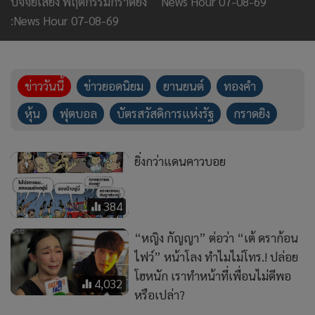
384
“หญิง กัญญา” ต่อว่า “เต้ ดราก้อน
ไฟว์” หน้าโลง ทำไมไม่โทร.! ปล่อย
โฮหนัก เราทำหน้าที่เพื่อนไม่ดีพอ
4,032
หรือเปล่า?
เริ่มพูดจาเข้าหู!ปักกิ่งร้องขอ
พลเรือนจีนเคารพ'วัฒนธรรมไทย-
คนไทย' อยู่เฉยไม่ไหวดราม่า
4,599
กระทบกระทั่งหลายเหตุการณ์
“นิกกี้ พิ้ม” รู้ ทำไม “เต้ ดราก้อน
ไฟว์” ถึงเลือกน้ำจบชีวิต! เผยเพื่อน
มีปัญหาธุรกิจ แต่ไม่คิดว่าจะทำ
7,500
ขนาดนี้