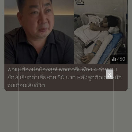
•
เกม
•
วิทยาศาสตร์
•
SMEs
•
หุ้น
•
อินโดจีน
•
กองทุนรวม
460
•
Celeb Online
พ่อแม่ต้องปกป้องลูก! พ่อชาวจีนฟ้อง 4 ค่ายเกม
•
Factcheck
x
ยักษ์ เรียกค่าเสียหาย 50 บาท หลังลูกติดเกมหนัก
•
ญี่ปุ่น
จนเกือบเสียชีวิต
•
News1
•
Gotomanager