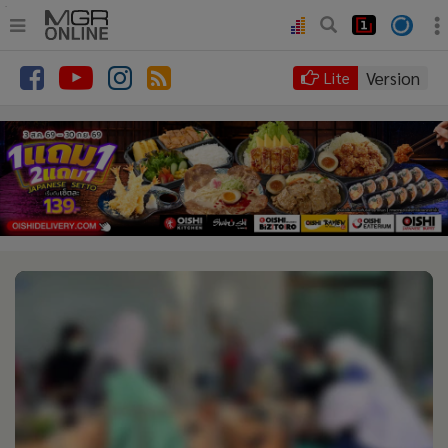
.
•
หน้าหลัก
Version
Lite
•
ทันเหตุการณ์
•
ภาคใต้
•
ภูมิภาค
•
Online Section
•
บันเทิง
•
ผู้จัดการรายวัน
•
คอลัมนิสต์
•
ละคร
•
CbizReview
•
Cyber BIZ
•
ผู้จัดกวน