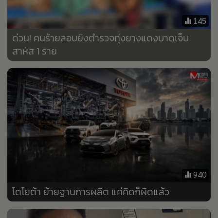
•
Good health & Well-being
•
Green Innovation & SD
145
•
Management & HR
ด่วน! คนร้ายลอบยิงตำรวจทุ่งยางแดงบาดเจ็บ
•
MGR Live
สาหัส 1 ราย
•
Infographic
•
การเมือง
•
ท่องเที่ยว
•
กีฬา
•
ต่างประเทศ
•
Special Scoop
•
เศรษฐกิจ-ธุรกิจ
•
จีน
940
•
ชุมชน-คุณภาพชีวิต
โตโยต้า ย้ายฐานการผลิต แค่คิดก็ผิดแล้ว
•
อาชญากรรม
•
Motoring