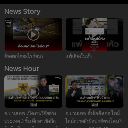
อ.ปานเทพ เปิดงานวิจัยต่าง
อ.ปานเทพ ตั้งข้อสังเกต ไทม์
ประเทศ 3 ชิ้น ศึกษาเชิงลึก
ไลน์กราดยิงผิดปกติตรงไหน? :
ปัจจัยเสี่ยง พฤติกรรมกราดยิง
News Hour 07-08-69
:News Hour 07-08-69
ข่าววันนี้
ข่าวยอดนิยม
ยานยนต์
ทองคำ
หุ้น
ฟุตบอล
บัตรสวัสดิการแห่งรัฐ
กราดยิง
ยิ่งกว่าแดนคาวบอย