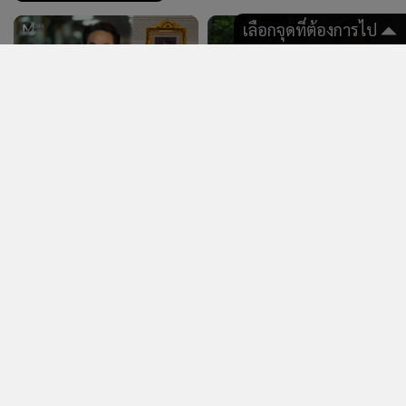
เลือกจุดที่ต้องการไป
228
6,785
เช็กให้ชัวร์! ขี้ลืม สมองเสื่อม
สาวมือสั่น! จากอันดับ 132
หรืออัลไซเมอร์? แยกให้ออก
ทะยานขึ้นที่ 1 หลังรื้อผลสอบ
จะได้ไม่ต้องกังวลเกินเหตุ
ท้องถิ่น พบแก้คะแนนเกือบ 6
พันคน
แสดงเพิ่มเติม
ข่าว & คลิป