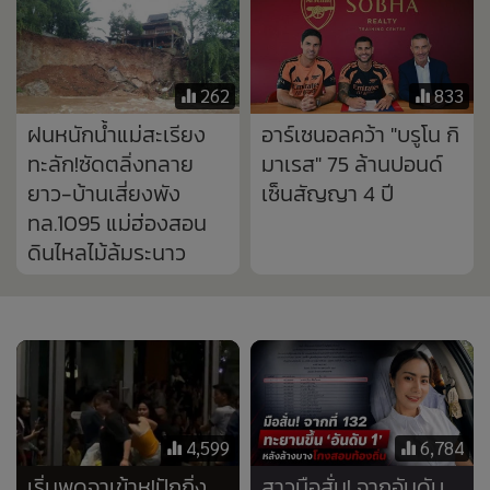
4,599
6,784
เริ่มพูดจาเข้าหู!ปักกิ่ง
สาวมือสั่น! จากอันดับ
ร้องขอพลเรือนจีน
132 ทะยานขึ้นที่ 1 หลัง
เคารพ'วัฒนธรรมไทย-
รื้อผลสอบท้องถิ่น พบ
คนไทย' อยู่เฉยไม่ไหว
แก้คะแนนเกือบ 6 พัน
ดราม่ากระทบกระทั่ง
คน
หลายเหตุการณ์