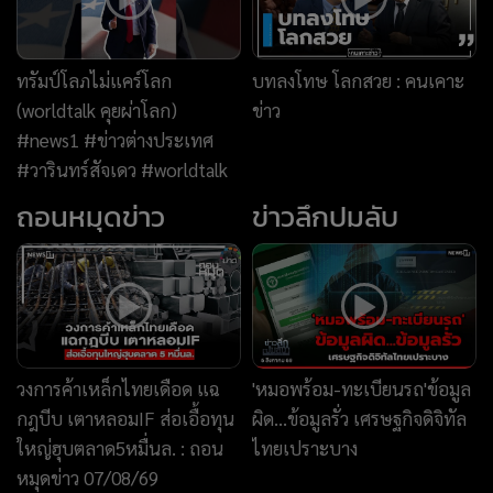
วงการค้าเหล็กไทยเดือด แฉ
'หมอพร้อม-ทะเบียนรถ'ข้อมูล
กฎบีบ เตาหลอมIF ส่อเอื้อทุน
ผิด...ข้อมูลรั่ว เศรษฐกิจดิจิทัล
ใหญ่ฮุบตลาด5หมื่นล. : ถอน
ไทยเปราะบาง
หมุดข่าว 07/08/69
News Story
ต้องตกใจอะไรก่อน?
แพ้เสียงในหัว
News Hour