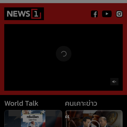
World Talk
คนเคาะข่าว
ทรัมป์โลภไม่แคร์โลก
บทลงโทษ โลกสวย : คนเคาะ
(worldtalk คุยผ่าโลก)
ข่าว
#news1 #ข่าวต่างประเทศ
#วารินทร์สัจเดว #worldtalk
ถอนหมุดข่าว
ข่าวลึกปมลับ