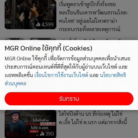
เด็กเหี้-ย นร.หญิงชาวพม่า ยกพวก
ยำเด็ก นร.ไทย ถึงในห้องน้ำ
โรงเรียน
728
ไฮโซปิงค้าน นร.ที่ก่อเหตุ ไม่ใช่
ด.เxี้ย ไม่ใช่ ด.นรก แต่มาจากสิ่งนี้
MGR Online ใช้คุกกี้ (Cookies)
390
MGR Online ใช้คุกกี้ เพื่อจัดการข้อมูลส่วนบุคคลเพื่อนำเสนอ
ประสบการณ์คอนเทนต์ที่ดีที่สุดให้กับผู้อ่านบนเว็บไซต์ และ
แอพพลิเคชั่น
เงื่อนไขการใช้งานเว็บไซต์
และ
นโยบายสิทธิ
ส่วนบุคคล
6,263
700
รับทราบ
“แอนดี้” เผยภาพวงจรปิด “เต้
“ใหม่ ดาวิกา” ลั่นที่เห็น “คุณ
ดราก้อนไฟว์” รู้แล้วเอาก้อน
ยายวรนาฎ” เวอร์ชั่นแซบแค่
อิฐมาจากไหน ยันเพื่อนไม่ป่วย
1% ของเรื่อง อย่าเพิ่งเดาสุ่ม
ซึมเศร้า
เพราะผิดหมด!