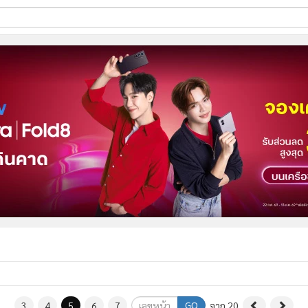
ี่ใช้
ine
้นสูง
GO
3
4
5
6
7
จาก 20