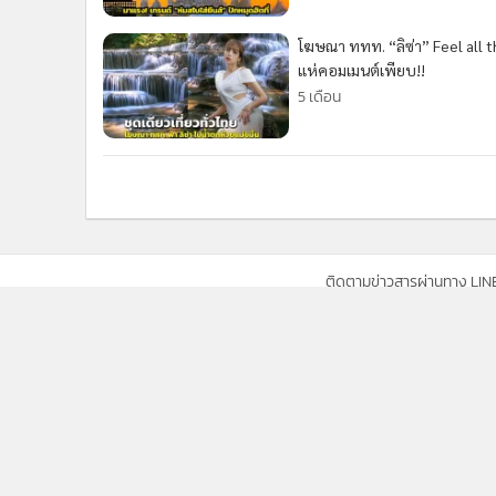
•
อินโดจีน
โฆษณา ททท. “ลิซ่า” Feel all t
•
กองทุนรวม
แห่คอมเมนต์เพียบ!!
•
Celeb Online
5 เดือน
•
Factcheck
•
ญี่ปุ่น
•
News1
•
Gotomanager
ติดตามข่าวสารผ่านทาง LIN
นโยบายความเป็นส่วนตัว
นโยบา