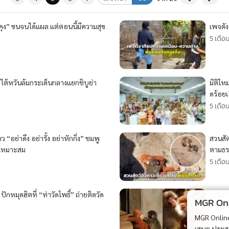
คุง” ซนจนได้แผล แต่ตอนนี้มีความสุข
เพจดัง
5 เดือ
็กไต้หวันล้มกระเด็นกลางแยกชิบูย่า
มิติให
ดร้อยเ
5 เดือ
“อย่าดึง อย่ารั้ง อย่าหักกิ่ง” ชมพู
สวนสัต
่เหมาะสม
ตามธร
5 เดือ
ักหมุดฮิตที่ “ท่าวัดโพธิ์” ถ่ายติดวัด
ไวรัลด
MGR Onli
5 เดือ
MGR Online 
เสนอ ประสบก