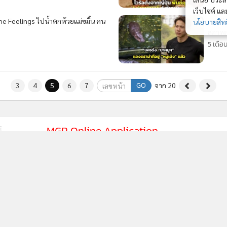
เว็บไซต์ แ
he Feelings ไปน้ำตกห้วยแม่ขมิ้น คน
เพจดัง
นโยบายสิทธ
สภาพก
5 เดือ
GO
3
4
5
6
7
จาก 20
MGR Online Application
E
ยการใช้คุกกี้
ข้อกำหนดและเงื่อนไขการใช้บริการ
นโยบายการใช้ข้อมูล Fa