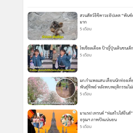
•
Management & HR
•
MGR Live
สวนสัตว์อิชิคาวะอัปเดต “พันช์
•
Infographic
มาก
•
การเมือง
5 เดือน
•
ท่องเที่ยว
•
กีฬา
โซเชียลเดือด ป้าญี่ปุ่นเดินชนเด
•
ต่างประเทศ
5 เดือน
•
Special Scoop
•
เศรษฐกิจ-ธุรกิจ
•
จีน
มก.กำแพงแสน เตือนนักท่องเที่ยว 
•
ชุมชน-คุณภาพชีวิต
พันธุ์ทิพย์ หลังพบพฤติกรรมไม
•
อาชญากรรม
5 เดือน
•
Motoring
•
เกม
มาแรง! เทรนด์ “ห่มสไบใส่ยีนส์” ป
•
วิทยาศาสตร์
อรุณฯ ภาพปังแน่นอน
•
SMEs
5 เดือน
•
หุ้น