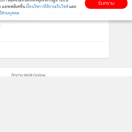
รับทราบ
ละ แอพพลิเคชั่น
เงื่อนไขการใช้งานเว็บไซต์
และ
 “ขาหมูฯ” แจงดราม่าที่อยู่ “หมูเด้ง” หลัง “ทราย สก๊อต” วิจารณ์
ิส่วนบุคคล
รงจนเจอทัวร์ลงยับ
น
ติดตาม MGR Online
cebook
เกี่ยวกับเรา
ติดต่อเรา