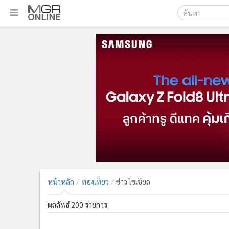
เลือกเครื่องมือท
•
หน้าหลัก
ค้นหา
•
ทันเหตุการณ์
Google
•
ภาคใต้
•
ภูมิภาค
MGR Onl
•
Online Section
ค้นหาขั
•
บันเทิง
•
ผู้จัดการรายวัน
•
คอลัมนิสต์
•
ละคร
•
CbizReview
•
Cyber BIZ
หน้าหลัก
ท่องเที่ยว
ข่าว โซเชียล
•
ผู้จัดกวน
•
Good health & Well-being
ผลลัพธ์ 200 รายการ
•
Green Innovation & SD