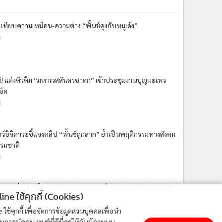
 เทียบความเหมือน-ความต่าง “พั้นช์คุงกับหมูเด้ง”
น
ม่! แต่งตัวตีม “มหาเวสสันดรชาดก” เข้าประชุมงานบุญผะเหว
อ็ด
น
ว์อิจิคาวะชี้แจงคลิป “พั้นช์ถูกลาก” ย้ำเป็นพฤติกรรมทางสังคม
รมชาติ
น
ังจากญี่ปุ่น: “พั้นช์คุง” ลิงน้อยถูกทอดทิ้งกับตุ๊กตา “ตัวแทนแม่”
ne ใช้คุกกี้ (Cookies)
น
ใช้คุกกี้ เพื่อจัดการข้อมูลส่วนบุคคลเพื่อนำ
ารณ์คอนเทนต์ที่ดีที่สุดให้กับผู้อ่านบน