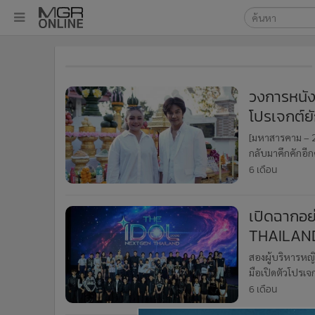
เลือกเครื่องมือท
•
หน้าหลัก
ค้นหา
•
ทันเหตุการณ์
Google
•
ภาคใต้
วงการหนังไท
•
ภูมิภาค
โปรเจกต์ยั
MGR Onl
•
Online Section
ค้นหาขั
[มหาสารคาม – 2
•
บันเทิง
กลับมาคึกคักอีก
•
ผู้จัดการรายวัน
หนังไทย จับมือผู
6 เดือน
•
คอลัมนิสต์
•
ละคร
เปิดฉากอย
•
CbizReview
THAILAND 
•
Cyber BIZ
เพศ ปลุกพล
สองผู้บริหารหญิ
•
ผู้จัดกวน
มือเปิดตัวโปรเ
•
Good health & Well-being
ประกวดเฟ้นหาเย
6 เดือน
•
Green Innovation & SD