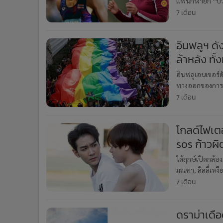
แฟนกีฬายก “บิว”
•
อินโดจีน
“โปรจีน” อาฒยา ฐ
7 เดือน
•
กองทุนรวม
•
Celeb Online
อินฟลูฯ ด
•
Factcheck
ล้าหลัง ทั้
•
ญี่ปุ่น
อินฟลูเอนเซอร์
•
News1
ทางออกของการถู
•
Gotomanager
ประวัติการรักษ
7 เดือน
ม
โกลด์ไฟเตอร์ ส
sos ก้าวผิ
ได้ฤกษ์เปิดกล้อ
มณฑา, ลิลลี่เหง
SOS ก้าวผิดชีว
7 เดือน
ดราม่าเดื