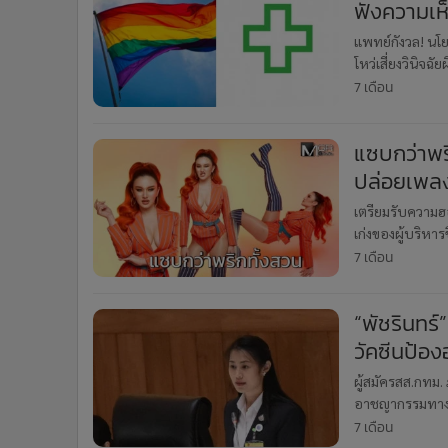
ฟังความเห็
ชีวิต
แพทย์กังวล! น
โหว่เสี่ยงวินิจฉ
ครรภ์นอกมดลูก 
7 เดือน
แซบกว่าพริ
ปล่อยเพลงใ
เตรียมรับความฮอ
เก่งของผู้บริหาร
เทนเม้นท์ จำกั
7 เดือน
“พัชรินทร์
วัคซีนป้อ
ผู้สมัครสส.กทม.
อาชญากรรมทางเ
7 เดือน