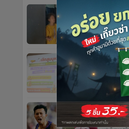
•
Management & HR
รวบสาวสอง 
•
MGR Live
เจ้าตัวอ้าง
•
Infographic
•
การเมือง
อุดรธานี-เยาวชน
Air 4 หน้าร้านเ
•
ท่องเที่ยว
ตามรวบสาว LGBTQ
6 เดือน
•
กีฬา
•
ต่างประเทศ
ผลวิจัย 19 จว. ชี้ “บุหรี่ไฟฟ้า” เจาะเด็ก-เยาวชนและผู้หญิง
•
Special Scoop
กว่า 50% ส
•
เศรษฐกิจ-ธุรกิจ
•
จีน
สสส.มธ. เปิดผลว
•
ชุมชน-คุณภาพชีวิต
หญิง สูบเกินครึ
•
อาชญากรรม
ปัจจุบัน” สะท้
6 เดือน
•
Motoring
•
เกม
เคบียูฯโพ
•
วิทยาศาสตร์
ไทย ผลงาน
•
SMEs
KBU SPORT POLL
•
หุ้น