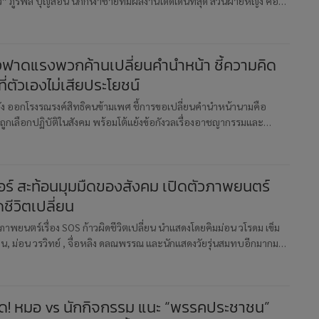
 ภูริพล บุญสอน นักกีฬาชายที่มีผลงานโดดเด่นที่สุด ส่วนฝ่ายหญิง คือ
ิติกุล ด้าน คุณหญิงปัทมา ลีสวัสดิตระกูล ติดโผอันดับ 1 ผู
ังฟาดแรงพวกค้านเปลี่ยนคำนำหน้า ชี้ความคิด
งที่ตัวเองไม่เสียประโยชน์
ดัง ออกโรงรณรงค์สิทธิคนข้ามเพศ ชี้การขอเปลี่ยนคำนำหน้านามคือ
กเลือกปฏิบัติในสังคม พร้อมโต้แย้งข้อกังวลเรื่องอาชญากรรมและ
า โดยยกโมเดลประเทศสวิตเซอร์แลนด์เป็นตัวอย่างว่ารัฐสามารถจัดการข้อ
ะท้อนมุมมืดของสังคม เปิดตัวภาพยนตร์
ดชีวิตเปลี่ยน
งภาพยนตร์เรื่อง SOS ก้าวผิดชีวิตเปลี่ยน นำแสดงโดยคิมม่อน วโรดม เข็ม
ียน, ม่อน วรวิทย์ , จื่อหลิง ดลณพรรณ และนักแสดงวัยรุ่นสมทบอีกมากมาย
ิตเปลี่ยน เป็นภาพยนตร์สะท้อนสังคมหลายๆด้านของ
อด! หมอ vs นักกิจกรรม แนะ “พรรคประชาชน”