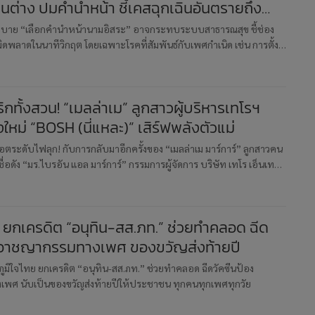
นต่าง ปมคำนำหน้า ชี้เคสฉุกเฉินอันตรายถึง
โยบาย “เลือกคำนำหน้านามอิสระ” อาจกระทบระบบสาธารณสุข ชี้ช่อง
ัยผิดพลาดในนาทีวิกฤต โดยเฉพาะโรคที่สัมพันธ์กับเพศกำเนิด เช่น การตั้ง
หรือถุงน้ำรังไข่แตกในชายข้ามเพศ วอนฝ่ายการเมืองรับฟังความ
กทั้งสวน! “เมลล่าเม” ลูกสาวผู้บริหารเทโรฯ
หม่ “BOSH (นี่แหละ)” เสิร์ฟพลังตัวแม่
ตระดับไฟลุก! กับการกลับมาอีกครั้งของ “เมลล่าเม มาร์การ์” ลูกสาวคน
ชื่อดัง “มร.ไบรอัน แอล มาร์การ์” กรรมการผู้จัดการ บริษัท เทโร เอ็นเทอร์
ด (มหาชน) กับลุกสาวผมแดงคาแรกเตอร์แน่นจาก The Fac
” ยกเครดิต “อนุทิน-สส.ภท.” ช่วยทำคลอด ฉีด
งอาชญากรรมทางเพศ ของขวัญส่งท้ายปี
 ภูมิใจไทย ยกเครดิต “อนุทิน-สส.ภท.” ช่วยทำคลอด ฉีดวัคซีนป้อง
พศ นับเป็นของขวัญส่งท้ายปีให้ประชาชน ทุกคนทุกเพศทุกวัย