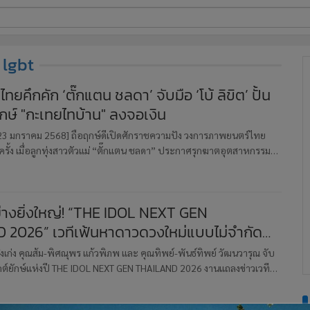
ี่ใช้
lgbt
ยคึกคัก ‘ตั๊กแตน ชลดา’ จับมือ ‘โบ้ ลิขิต’ ปั้น
กษ์ "กะเทยไทบ้าน" ลงจอเงิน
ine
้นสูง
3 มกราคม 2568] ถือฤกษ์ดีเปิดศักราชความปัง วงการภาพยนตร์ไทย
ครั้ง เมื่อลูกทุ่งสาวตัวแม่ “ตั๊กแตน ชลดา” ประกาศรุกฆาตอุตสาหกรรม
้กำกับมือทองสายอีสาน “โบ้-ลิขิต เรืองโหน่ง” ทำพิธีไหว้สิ่งศัก
่างยิ่งใหญ่! “THE IDOL NEXT GEN
2026” เวทีเฟ้นหาดาวดวงใหม่แบบไม่จำกัด
ังเด็กไทยสู่ระดับโลก
งเก่ง คุณส้ม-พิศณุพร แก้วพิภพ และ คุณทิพย์-พันธ์ทิพย์ วัฒนวารุณ จับ
จกต์ยักษ์แห่งปี THE IDOL NEXT GEN THAILAND 2026 งานแถลงข่าวเวที
าวชนไทยที่มีความสามารถเข้าสู่วงการบันเทิงและเป็นตัวแทนป