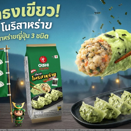
ฉก iPad เด็ก 17 วางข้างรถใกล้ทุ่งศรีเมือง
เก็บได้
สาวโร่แจ้งตำรวจเมืองอุดรธานี หลังถูกขโมยกระเป๋าสัมภาระพร้อม iPad
สื้อผ้า ข้างทุ่งศรีเมือง ตำรวจแกะรอยจากกล้องวงจรปิดและสัญญาณ GPS
 ได้คาบ้านเช่า เจ้าตัวยันไม่ได้ขโมย อ้างเก็บได้
ังคมเพื่อนมีอิทธิพลสูงสุด
ิจัย 19 จังหวัด พบ “บุหรี่ไฟฟ้า” ระบาดหนักในกลุ่มเด็ก เยาวชน และผู้
่ง ชี้นักสูบกว่า 70% ไม่เคยคำนวณค่าใช้จ่าย ตกอยู่ในภาวะ “อคติชอบ
อนสังคมเพื่อนมีอิทธิพลมากกว่าครอบครัว ชง4 มาตรการควบคุม
ลยก “ภูริพล-อาฒยา” ที่สุดนักกีฬาชาย-หญิง
โดดเด่นปี 2025
 เผยผลการสำรวจความคิดเห็นเรื่อง “ที่สุดของวงการกีฬาไทยในปี 68”