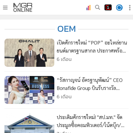
•
หน้าหลัก
OEM
•
ทันเหตุการณ์
•
ภาคใต้
เปิดศักราชใหม่ “POP” อะไหล่ยาน
•
ภูมิภาค
ยนต์มาตรฐานสากล ประกาศพร้อม
ลุยปีม้าทอง ตอกย้ำอะไหล่คุณภาพ
6 เดือน
•
Online Section
ฝีมือคนไทย
•
บันเทิง
•
ผู้จัดการรายวัน
“รัสกาญจน์ อัครฐานุพัฒน์” CEO
•
คอลัมนิสต์
Bonafide Group บินรับรางวัล
Korea influencer & Business
6 เดือน
•
ละคร
Awards 2025 ณ ประเทศเกาหลีใต้
•
CbizReview
•
Cyber BIZ
ประเดิมศักราชใหม่! "สป.มท." จัด
•
ผู้จัดกวน
ประมูลซื้อคอมพิวเตอร์/โน้ตบุ๊ก/