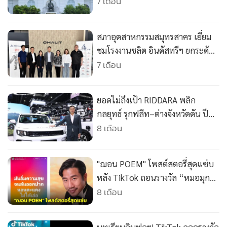
•
Good health & Well-being
ซอฟแวร์ สเปกราชการ รวม 1300
7 เดือน
เครื่อง แทนของเก่าใช้มา 7 ปี
•
Green Innovation & SD
•
Management & HR
สภาอุตสาหกรรมสมุทรสาคร เยี่ยม
•
MGR Live
ชมโรงงานชลิต อินดัสทรีฯ ยกระดับ
•
Infographic
อะไหล่ยานยนต์ไทยสู่มาตรฐาน
7 เดือน
สากล
•
การเมือง
•
ท่องเที่ยว
ยอดไม่ถึงเป้า RIDDARA พลิก
•
กีฬา
กลยุทธ์ รุกฟลีท–ต่างจังหวัดดัน ปี
•
ต่างประเทศ
2569โตพุ่ง
8 เดือน
•
Special Scoop
•
เศรษฐกิจ-ธุรกิจ
"ฌอน POEM" โพสต์สตอรี่สุดแซ่บ
•
จีน
หลัง TikTok ถอนรางวัล “หมอมุก
•
ชุมชน-คุณภาพชีวิต
กินเค้ก”
8 เดือน
•
อาชญากรรม
•
Motoring