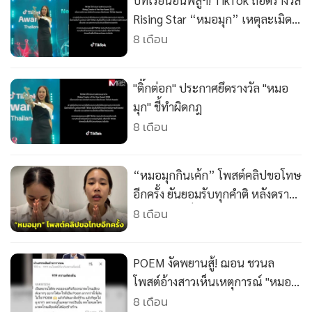
บทเรียนอินฟลูฯ! TikTok ถอดรางวัล
•
เกม
Rising Star “หมอมุก” เหตุละเมิด
•
วิทยาศาสตร์
ข้อกำหนดของแพลตฟอร์ม
8 เดือน
•
SMEs
•
หุ้น
"ติ๊กต่อก" ประกาศยึดรางวัล "หมอ
•
อินโดจีน
มุก" ชี้ทำผิดกฎ
•
กองทุนรวม
8 เดือน
•
Celeb Online
•
Factcheck
“หมอมุกกินเค้ก” โพสต์คลิปขอโทษ
•
ญี่ปุ่น
อีกครั้ง ยันยอมรับทุกคำติ หลังดรามา
•
News1
รีวิวคลาดเคลื่อน (ชมคลิป)
8 เดือน
•
Gotomanager
POEM งัดพยานสู้! ฌอน ชวนล
โพสต์อ้างสาวเห็นเหตุการณ์ "หมอ
มุก" ลั่นกลางร้าน "ไม่ใช่ POEM
8 เดือน