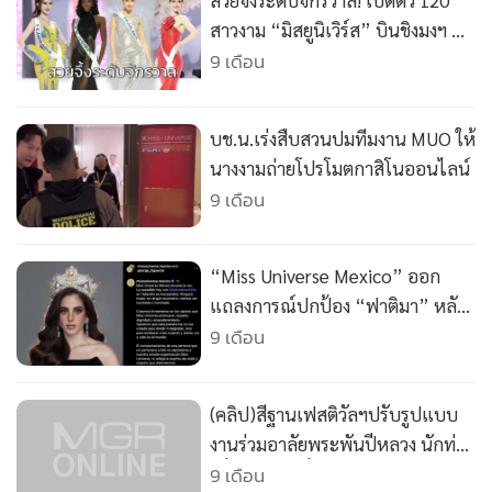
สวยจึ้งระดับจักรวาล! เปิดตัว 120
•
เกม
สาวงาม “มิสยูนิเวิร์ส” บินชิงมงฯ บน
•
วิทยาศาสตร์
แผ่นดินไทย
9 เดือน
•
SMEs
•
หุ้น
บช.น.เร่งสืบสวนปมทีมงาน MUO ให้
•
อินโดจีน
นางงามถ่ายโปรโมตกาสิโนออนไลน์
•
กองทุนรวม
9 เดือน
•
Celeb Online
•
Factcheck
“Miss Universe Mexico” ออก
•
ญี่ปุ่น
แถลงการณ์ปกป้อง “ฟาติมา” หลัง
•
News1
เหตุปะทะ “ณวัฒน์” กลางห้อง
9 เดือน
•
Gotomanager
ประชุม
(คลิป)สีฐานเฟสติวัลฯปรับรูปแบบ
งานร่วมอาลัยพระพันปีหลวง นักท่อง
เที่ยวหลายหมื่นเข้าชมงานคืนแรก
9 เดือน