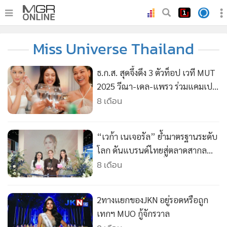
•
หน้าหลัก
Miss Universe Thailand
•
ทันเหตุการณ์
•
ภาคใต้
ธ.ก.ส. สุดจึ้งดึง 3 ตัวท็อป เวที MUT
•
ภูมิภาค
2025 วีณา-เดล-แพรว ร่วมแคมเปญ
“แกลมเกษตร เกรดจักรวาล”
8 เดือน
•
Online Section
•
บันเทิง
•
ผู้จัดการรายวัน
“เวก้า เนเจอรัล” ย้ำมาตรฐานระดับ
•
คอลัมนิสต์
โลก ดันแบรนด์ไทยสู่ตลาดสากล
สร้างความมั่นใจทุกขั้นตอนการผลิต
8 เดือน
•
ละคร
•
CbizReview
•
Cyber BIZ
2ทางแยกของJKN อยู่รอดหรือถูก
•
ผู้จัดกวน
เทกฯ MUO กู้จักรวาล