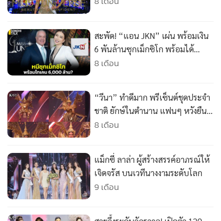
•
Good health & Well-being
8 เดือน
•
Green Innovation & SD
•
Management & HR
สะพัด! “แอน JKN” เผ่น พร้อมเงิน
•
MGR Live
6 พันล้านซุกเม็กซิโก พร้อมได้
•
Infographic
สัญชาติ “ราอูล” จัดให้
8 เดือน
•
การเมือง
•
ท่องเที่ยว
“วีนา” ทำดีมาก พรีเซ็นต์ชุดประจำ
•
กีฬา
ชาติ ยักษ์ในตำนาน แฟนๆ หวังยืน
•
ต่างประเทศ
8 เดือน
Top 5 Miss Universe 2025
•
Special Scoop
•
เศรษฐกิจ-ธุรกิจ
แม็กซี่ ลาล่า ผู้สร้างสรรค์อาภรณ์ให้
•
จีน
เจิดจรัส บนเวทีนางงามระดับโลก
•
ชุมชน-คุณภาพชีวิต
9 เดือน
•
อาชญากรรม
•
Motoring