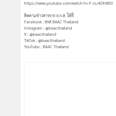
https://www.youtube.com/watch?v=F-cLr4OhWt0
ติดตามข่าวสารจาก ธ.ก.ส. ได้ที่
Facebook : ธกส BAAC Thailand
Instagram : @baacthailand
X : @baacthailand
TikTok : @baacthailand
YouTube : BAAC Thailand