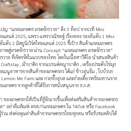
คมเปญ “แกลมเกษตร เกรดจักรวาล” ดึง 3 ท็อป จากเวที Miss
สไทยแลนด์ 2025, แพรว-แพรววณิชยฐ์ เรืองทอง รองอันดับ 1 Miss
นดับ 2 มิสยูนิเวิร์สไทยแลนด์ 2025 ชี้เป้า! สินค้าแกลมเกษตร
ณภาพสู่เกรดจักรวาล ผ่าน Concept “แกลมเกษตร เกรดจักรวาล”
ักรวาล ที่เจิดจรัสในแบบของไทย โดยในเนื้อหาวีดีโอ นำเสนอสินค้า
raftstay , ผ้าบาติก จากแบรนด์ฅญาบาติก , เครื่องประดับไข่มุก
เมนูอาหารจากสินค้าของเกษตรกร ได้แก่ ข้าวอุ่นอิ่ม , ใบบัวบก
 Lemon Me Farm และ กวยจั๊บอุบล และก๋วยเตี๋ยวพร้อมทานจาก
ลมเกษตร จากลูกค้าที่ได้รับการสนับสนุนจาก ธ.ก.ส.
องเกษตรกรให้เป็นที่รู้จักมากขึ้นเพื่อส่งเสริมสินค้าจากเกษตรกร
รวาล” อย่าลืมพิมพ์ #MUTแกลมเกษตร ใน TikTok หรือ Facebook
ู้ร่วม ส่งต่อคุณค่าสินค้าจากเกษตรกรไทยทุกคน หรือรับชมคลิปได้