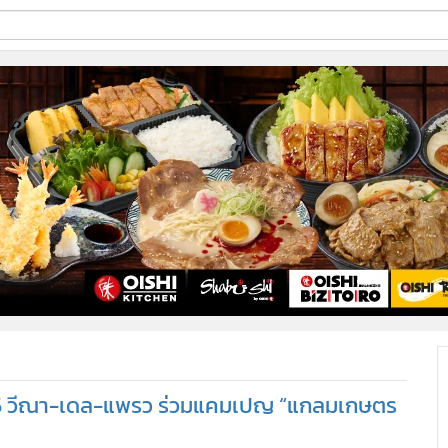
ี่ใช้
ine
้นสูง
 2025 วีณา-เดล-แพรว ร่วมแคมเปญ “แกลมเกษตร