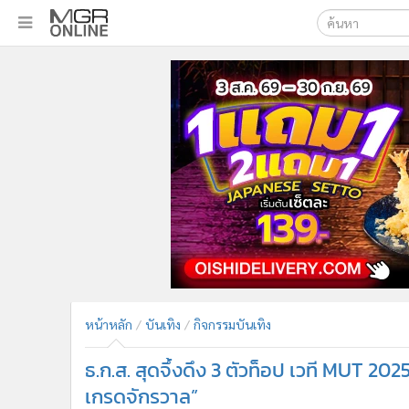
เลือกเครื่องมือท
•
หน้าหลัก
ค้นหา
•
ทันเหตุการณ์
Google
•
ภาคใต้
•
ภูมิภาค
MGR Onl
•
Online Section
ค้นหาขั
•
บันเทิง
•
ผู้จัดการรายวัน
•
คอลัมนิสต์
•
ละคร
•
CbizReview
•
Cyber BIZ
หน้าหลัก
บันเทิง
กิจกรรมบันเทิง
•
ผู้จัดกวน
ธ.ก.ส. สุดจึ้งดึง 3 ตัวท็อป เวที MUT
•
Good health & Well-being
•
Green Innovation & SD
เกรดจักรวาล”