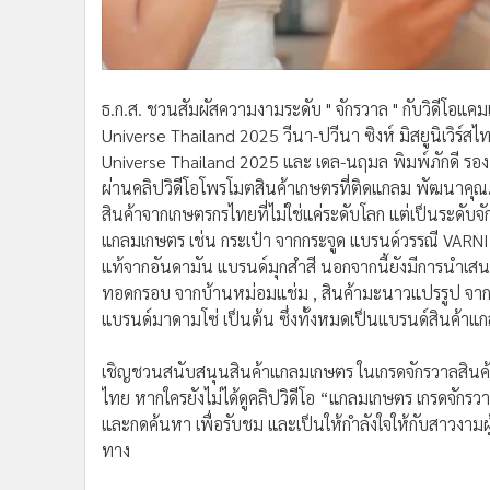
•
อินโดจีน
•
กองทุนรวม
•
Celeb Online
•
Factcheck
ธ.ก.ส. ชวนสัมผัสความงามระดับ " จักรวาล " กับวิดีโอแ
Universe Thailand 2025 วีนา-ปวีนา ซิงห์ มิสยูนิเวิร์
•
ญี่ปุ่น
Universe Thailand 2025 และ เดล-นฤมล พิมพ์ภักดี รองอั
•
News1
ผ่านคลิปวิดีโอโพรโมตสินค้าเกษตรที่ติดแกลม พัฒนาคุ
•
Gotomanager
สินค้าจากเกษตรกรไทยที่ไม่ใช่แค่ระดับโลก แต่เป็นระดับจ
แกลมเกษตร เช่น กระเป๋า จากกระจูด แบรนด์วรรณี VARNI C
แท้จากอันดามัน แบรนด์มุกสำสี นอกจากนี้ยังมีการนำเสนอ
ทอดกรอบ จากบ้านหม่อมแช่ม , สินค้ามะนาวแปรรูป จาก
แบรนด์มาดามโซ่ เป็นต้น ซึ่งทั้งหมดเป็นแบรนด์สินค้าแก
เชิญชวนสนับสนุนสินค้าแกลมเกษตร ในเกรดจักรวาลสินค้า ข
ไทย หากใครยังไม่ได้ดูคลิปวิดีโอ “แกลมเกษตร เกรดจัก
และกดค้นหา เพื่อรับชม และเป็นให้กำลังใจให้กับสาวงามผ
ทาง