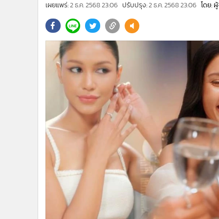
•
Management & HR
เผยแพร่:
2 ธ.ค. 2568 23:06
ปรับปรุง:
2 ธ.ค. 2568 23:06
โดย: ผ
•
MGR Live
•
Infographic
•
การเมือง
•
ท่องเที่ยว
•
กีฬา
•
ต่างประเทศ
•
Special Scoop
•
เศรษฐกิจ-ธุรกิจ
•
จีน
•
ชุมชน-คุณภาพชีวิต
•
อาชญากรรม
•
Motoring
•
เกม
•
วิทยาศาสตร์
•
SMEs
•
หุ้น