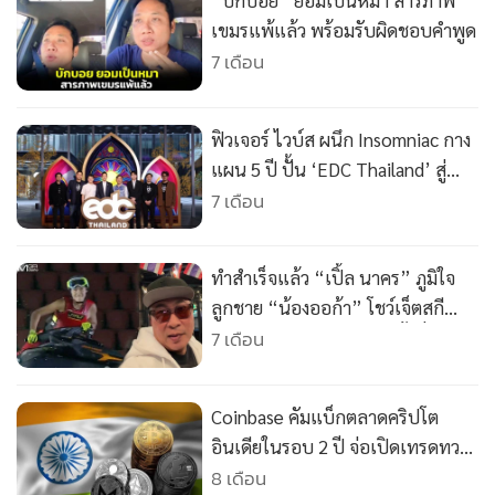
“บักบอย” ยอมเป็นหมา สารภาพ
•
เกม
เขมรแพ้แล้ว พร้อมรับผิดชอบคำพูด
•
วิทยาศาสตร์
7 เดือน
•
SMEs
•
หุ้น
ฟิวเจอร์ ไวบ์ส ผนึก Insomniac กาง
•
อินโดจีน
แผน 5 ปี ปั้น ‘EDC Thailand’ สู่
•
กองทุนรวม
Music Destination ระดับโลก คาด
7 เดือน
•
Celeb Online
สร้างเม็ดเงินสะพัดกว่า 1.25 หมื่น
ล้านบาท
•
Factcheck
ทำสำเร็จแล้ว “เปิ้ล นาคร” ภูมิใจ
•
ญี่ปุ่น
ลูกชาย “น้องออก้า” โชว์เจ็ตสกี
•
News1
ผาดโผน พิธีเปิดซีเกมส์ ครั้งที่ 33
7 เดือน
•
Gotomanager
(คลิป)
Coinbase คัมแบ็กตลาดคริปโต
อินเดียในรอบ 2 ปี จ่อเปิดเทรดทวง
ส่วนแบ่งตลาดคืน
8 เดือน