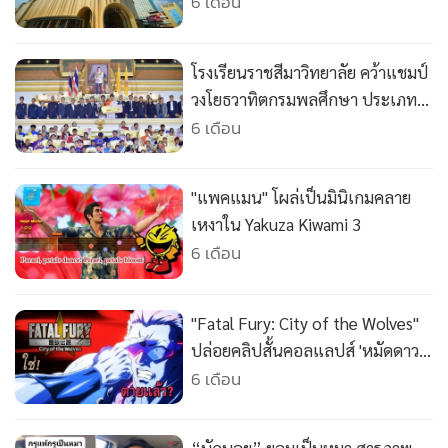
•
Good health & Well-being
6 เดือน
•
Green Innovation & SD
•
Management & HR
โรงเรียนราชสีมาวิทยาลัย คว้าแชมป์
•
MGR Live
วงโยธวาทิตกรมพลศึกษา ประเภท
•
Infographic
เดินแถวมาร์ชชิ่ง
6 เดือน
•
การเมือง
•
ท่องเที่ยว
"แพคแมน" โผล่เป็นมินิเกมคลาย
•
กีฬา
เหงาใน Yakuza Kiwami 3
•
ต่างประเทศ
6 เดือน
•
Special Scoop
•
เศรษฐกิจ-ธุรกิจ
"Fatal Fury: City of the Wolves"
•
จีน
ปล่อยคลิปสั้นคอลแลปส์ 'หมัดดาว
•
ชุมชน-คุณภาพชีวิต
เหนือ'
6 เดือน
•
อาชญากรรม
•
Motoring