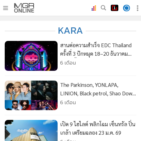
•
หน้าหลัก
KARA
•
ทันเหตุการณ์
•
ภาคใต้
สานต่อความสำเร็จ EDC Thailand
•
ภูมิภาค
ครั้งที่ 3 ปักหมุด 18–20 ธันวาคม
2569 นี้ ณ Rhythm Park ภูเก็ต
6 เดือน
•
Online Section
•
บันเทิง
•
ผู้จัดการรายวัน
The Parkinson, YONLAPA,
•
คอลัมนิสต์
LINION, Black petrol, Shao Dow
พร้อมจอย “Bangkok Music City
6 เดือน
•
ละคร
2026” และศิลปินไทย-เทศรวมกว่า
•
CbizReview
80 วง ล็อคคิวเตรียมมันส์ 24 - 25
•
Cyber BIZ
เปิด 9 ไฮไลต์ พลิกโฉม เซ็นทรัล ปิ่น
ม.ค. 69 ณ ย่านสร้างสรรค์เจริญกรุง
•
ผู้จัดกวน
เกล้า เตรียมฉลอง 23 ม.ค. 69