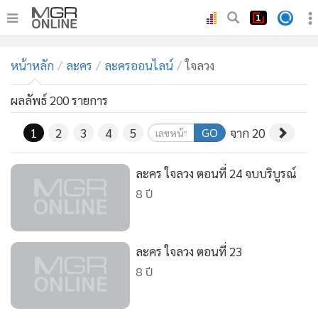
•
หน้าหลัก
หน้าหลัก
ละคร
ละครออนไลน์
ใจลวง
•
ทันเหตุการณ์
•
ภาคใต้
ผลลัพธ์ 200 รายการ
•
ภูมิภาค
GO
1
2
3
4
5
จาก 20
•
Online Section
•
บันเทิง
ละคร ใจลวง ตอนที่ 24 จบบริบูรณ์
•
ผู้จัดการรายวัน
8 ปี
•
คอลัมนิสต์
•
ละคร
ละคร ใจลวง ตอนที่ 23
•
CbizReview
8 ปี
•
Cyber BIZ
•
ผู้จัดกวน