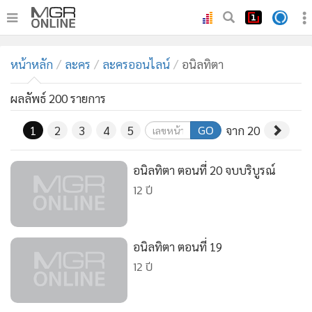
•
หน้าหลัก
หน้าหลัก
ละคร
ละครออนไลน์
อนิลทิตา
•
ทันเหตุการณ์
•
ภาคใต้
ผลลัพธ์ 200 รายการ
•
ภูมิภาค
GO
1
2
3
4
5
จาก 20
•
Online Section
•
บันเทิง
อนิลทิตา ตอนที่ 20 จบบริบูรณ์
•
ผู้จัดการรายวัน
12 ปี
•
คอลัมนิสต์
•
ละคร
อนิลทิตา ตอนที่ 19
•
CbizReview
12 ปี
•
Cyber BIZ
•
ผู้จัดกวน