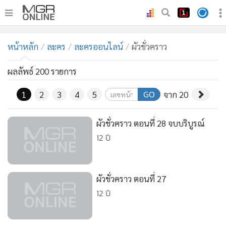
•
หน้าหลัก
หน้าหลัก
ละคร
ละครออนไลน์
ผัวชั่วคราว
•
ทันเหตุการณ์
•
ภาคใต้
ผลลัพธ์ 200 รายการ
•
ภูมิภาค
GO
1
2
3
4
5
จาก 20
•
Online Section
•
บันเทิง
ผัวชั่วคราว ตอนที่ 28 จบบริบูรณ์
•
ผู้จัดการรายวัน
12 ปี
•
คอลัมนิสต์
•
ละคร
ผัวชั่วคราว ตอนที่ 27
•
CbizReview
12 ปี
•
Cyber BIZ
•
ผู้จัดกวน