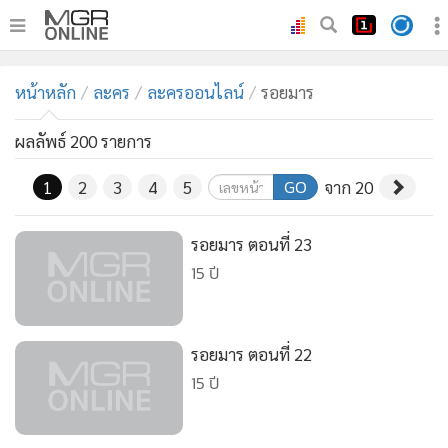
•
หน้าหลัก
หน้าหลัก
ละคร
ละครออนไลน์
รอยมาร
•
ทันเหตุการณ์
•
ภาคใต้
ผลลัพธ์ 200 รายการ
•
ภูมิภาค
GO
1
2
3
4
5
จาก 20
•
Online Section
•
บันเทิง
รอยมาร ตอนที่ 23
•
ผู้จัดการรายวัน
15 ปี
•
คอลัมนิสต์
•
ละคร
รอยมาร ตอนที่ 22
•
CbizReview
15 ปี
•
Cyber BIZ
•
ผู้จัดกวน