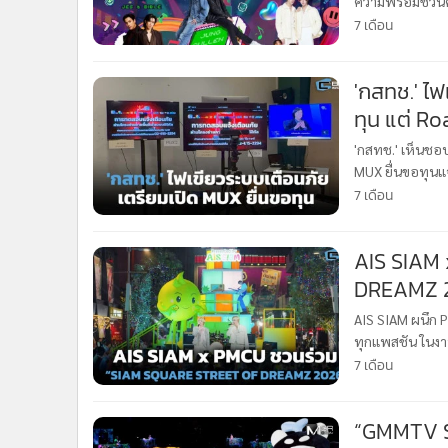
ความพร้อมชวนคนร
•
อินโดจีน
“SIAM SQUARE S
7 เดือน
•
กองทุนรวม
•
Celeb Online
'กสทช.' ไฟ
•
Factcheck
ทุน แต่ Ro
•
ญี่ปุ่น
'กสทช.' เห็นชอบ
•
News1
MUX ยื่นขอทุนแ
•
Gotomanager
สำคัญยังไม่คืบห
7 เดือน
AIS SIAM
DREAMZ 2
AIS SIAM ผนึก 
ทุกแพสชัน ในง
SIAM” อีเวนต์สุ
7 เดือน
23
“GMMTV ST