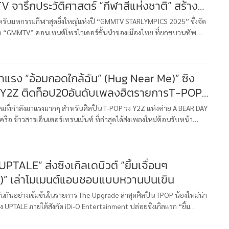
 จารึกประวัติศาสตร์ “กีฬาสีแห่งชาติ” สร้าง
์ฟินทุกโมเมนต์! สนั่นโซเชียล
รับมหกรรมกีฬาสุดยิ่งใหญ่แห่งปี “GMMTV STARLYMPICS 2025” ซึ่งจัด
3 จาก “GMMTV” คอนเทนต์โพรไวเดอร์ชั้นนำของเมืองไทย ที่ยกขบวนทัพ
 มาทั้งค่าย พร้อมด้วยเหล่า “Mascot Fandom Character” ที่มาร่วมส
แรง “อ้อมกอดใกล้ฉัน” (Hug Near Me)” ซิง
ลงฮิตรายการT-POP
หม่ที่กำลังมาแรงมากๆ สำหรับศิลปิน T-POP วง Y2Z แห่งค่าย A BEAR DAY
ครือ ข้าวสารเอ็นเตอร์เทรนเม้นท์ ที่ล่าสุดได้ส่งเพลงใหม่ต้อนรับหน้า
ดน่ารัก ดีต่อใจกับเพลง “อ้อมกอดใกล้ฉัน (Hug Near Me
UPTALE” ส่งซิงเกิลเดบิวต์ “ยิ้มเจื่อนๆ
)” เล่าโมเมนต์แอบชอบแบบหวานปนเขิน
นกันอย่างเข้มข้นในรายการ The Upgrade ล่าสุดศิลปิน TPOP น้องใหม่น่า
 UPTALE ภายใต้สังกัด iDi-O Entertainment ปล่อยซิงเกิลแรก “ยิ้ม
d)” อย่างเป็นทางการ พร้อมเดบิวต์สมาชิกทั้ง 5