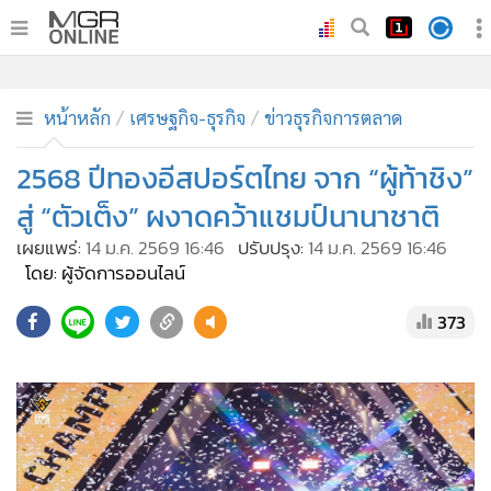
•
หน้าหลัก
•
ทันเหตุการณ์
•
ภาคใต้
•
ภูมิภาค
•
Online Section
หน้าหลัก
เศรษฐกิจ-ธุรกิจ
ข่าวธุรกิจการตลาด
•
บันเทิง
•
ผู้จัดการรายวัน
2568 ปีทองอีสปอร์ตไทย จาก “ผู้ท้าชิง”
•
คอลัมนิสต์
สู่ “ตัวเต็ง” ผงาดคว้าแชมป์นานาชาติ
•
ละคร
เผยแพร่:
14 ม.ค. 2569 16:46
ปรับปรุง:
14 ม.ค. 2569 16:46
•
CbizReview
โดย: ผู้จัดการออนไลน์
•
Cyber BIZ
373
•
ผู้จัดกวน