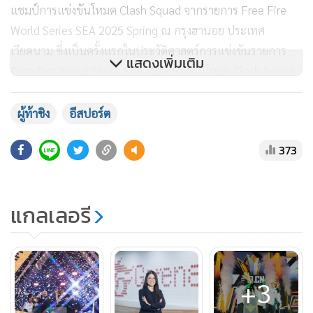
ขณะที่การแข่งขันระดับภูมิภาค ทีมอีสปอร์ตไทยก็สามารถสร้าง
ผลงานได้โดดเด่นไม่แพ้กัน เริ่มตั้งแต่ ทีม Team Falcons ที่คว้า
แชมป์การแข่งขันโหมด Clash Squad จากรายการ Free Fire
World Series SEA 2025 Spring ณ กรุงฮานอย ประเทศ
เวียดนาม ซึ่งเป็นครั้งแรกในประวัติศาสตร์การแข่งขันรายการ
Free Fire World Series SEA ที่มีการบรรจุโหมด Clash Squad
แสดงเพิ่มเติม
ในการแข่งขันอย่างเป็นทางการ ก่อนมุ่งสู่การแข่งขันระดับ
ภูมิภาครายการสำคัญอย่าง Free Fire World Series SEA 2025
Fall ซึ่งรอบชิงชนะเลิศจัดขึ้น ณ กรุงเทพมหานคร โดย Team
ผู้ท้าชิง
อีสปอร์ต
Falcons ย้ำความเหนือชั้นอีกครั้ง ด้วยการคว้าแชมป์ทั้งโหมด
373
Battle Royale และ Clash Squad ขึ้นแท่นแชมป์ระดับภูมิภาค
เอเชียตะวันออกเฉียงใต้โดยสมบูรณ์
แกลเลอรี