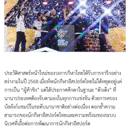
•
Good health & Well-being
•
Green Innovation & SD
•
Management & HR
•
MGR Live
•
Infographic
•
การเมือง
•
ท่องเที่ยว
•
กีฬา
•
ต่างประเทศ
•
Special Scoop
•
เศรษฐกิจ-ธุรกิจ
ประวัติศาสตร์หน้าใหม่ของวงการกีฬาไทยได้รับการจารึกอย่าง
•
จีน
สง่างามในปี 2568 เมื่อทัพนักกีฬาอีสปอร์ตไทยไม่ได้หยุดอยู่แค่
การเป็น “ผู้ท้าชิง” แต่ได้ประกาศศักดาในฐานะ “ตัวเต็ง” ที่
•
ชุมชน-คุณภาพชีวิต
นานาประเทศต้องจับตามองในทุกการแข่งขัน ด้วยการครอง
•
อาชญากรรม
บัลลังก์แชมป์ในระดับนานาชาติอย่างต่อเนื่อง ตอกย้ำความ
•
Motoring