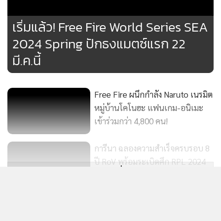
ทั่วโลกที่รับชมผ่านทางช่องทางต่าง ๆ แบบเรียลไทม์
MGR Online ใช้คุกกี้ เพื่อจัดการข้อมูลส่วนบุคคลเพื่อนำเ
ประสบการณ์คอนเทนต์ที่ดีที่สุดให้กับผู้อ่านบนเว็บไซต์ แ
ขณะที่ในฝั่งของ RoV เกม MOBA ชั้นนำที่ยืนระยะมาอย่าง
211
แอพพลิเคชั่น
เงื่อนไขการใช้งานเว็บไซต์
และ
นโยบายสิทธ
ยาวนาน ถือเป็นหนึ่งในเกมที่ร่วมปลุกปั้นนักกีฬาอีสปอร์ตระดับ
เริ่มแล้ว! Free Fire World Series SEA
ส่วนบุคคล
มืออาชีพจำนวนมากและวางรากฐานที่สำคัญแก่อีโคซิสเต็มอีส
2024 Spring ปักธงแมตซ์แรก 22
ปอร์ตไทย ในปีที่ผ่านมา สโมสรจากลีกระดับประเทศอย่าง RoV
รับทราบ
มี.ค.นี้
Pro League (RPL) ยังคงรักษามาตรฐานระดับนานาชาติอย่าง
เหนียวแน่น โดยชัยชนะครั้งสำคัญของอีสปอร์ตเกม RoV เกิดขึ้น
ในช่วงปลายปี เมื่อทีม Full Sense ผงาดคว้าแชมป์ระดับ
Free Fire ผนึกกำลัง Naruto เนรมิต
นานาชาติจากทัวร์นาเมนต์ Arena of Valor International
หมู่บ้านโคโนฮะ แฟนเกม-อนิเมะ
Championship 2025 (AIC 2025) ณ กรุงฮานอย ประเทศ
เข้าร่วมกว่า 4,800 คน!
50
เวียดนาม หลังเฉือนเอาชนะทีมจากไต้หวัน แชมป์รายการ APL
2025 ในรอบชิงชนะเลิศ ทำให้สามารถรักษาแชมป์ให้
การีนา ฉลองความสำเร็จครบรอบ 8
ประเทศไทยในรายการ AIC ได้เป็นปีที่สามติดต่อกัน นอกจากนี้
ปี RoV พร้อมระเบิดศึก RPL 2024
แสดงเพิ่มเติม
Winter
ทีมตัวแทนจากประเทศไทยสามารถฝ่าเข้าไปชิงชัยในรอบ 4 ทีม
169
สุดท้ายได้ถึง 3 ทีม โดย Bacon Time และ PSG Esports คว้า