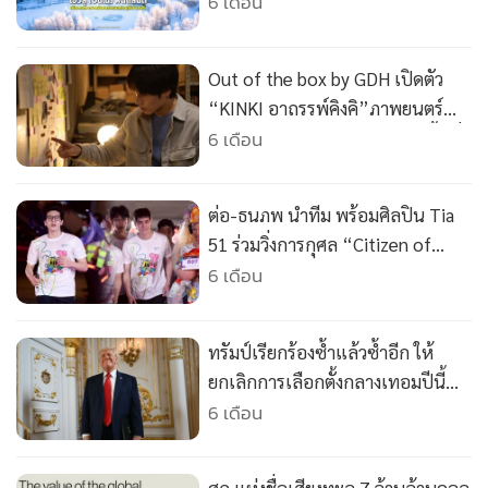
•
Good health & Well-being
ประจำปี 2026
6 เดือน
•
Green Innovation & SD
•
Management & HR
Out of the box by GDH เปิดตัว
•
MGR Live
“KINKI อาถรรพ์คิงคิ”ภาพยนตร์
•
Infographic
สยองขวัญแห่งยุค ปลุกตำนานพื้นที่
6 เดือน
ต้องห้าม คนเป็นอย่าท้าทาย เข้าฉาย
•
การเมือง
วันที่ 26 กุมภาพันธ์นี้ ในโรง
•
ท่องเที่ยว
ต่อ-ธนภพ นำทีม พร้อมศิลปิน Tia
ภาพยนตร์
•
กีฬา
51 ร่วมวิ่งการกุศล “Citizen of
•
ต่างประเทศ
Love : Born to Run 2026 United
6 เดือน
for Change” จัดโดยสยามพิวรรธน์
•
Special Scoop
มอบรายได้ให้ยูนิเซฟ ประเทศไทย
•
เศรษฐกิจ-ธุรกิจ
ทรัมป์เรียกร้องซ้ำแล้วซ้ำอีก ให้
ช่วยยกระดับคุณภาพชีวิตของเด็ก
•
จีน
ยกเลิกการเลือกตั้งกลางเทอมปีนี้
ไทย
•
ชุมชน-คุณภาพชีวิต
เพราะกลัวรีพับลิกันจะพ่ายแพ้
6 เดือน
•
อาชญากรรม
•
Motoring