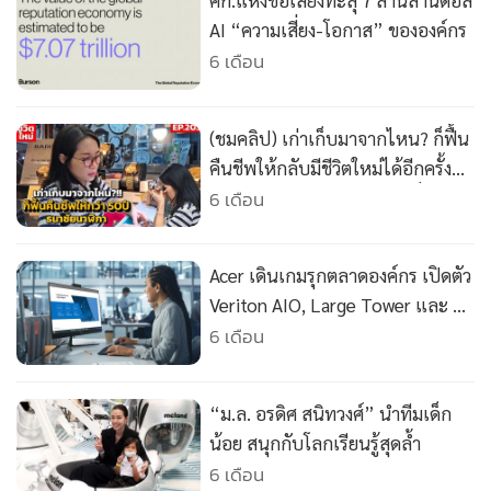
ศก.แห่งชื่อเสียงทะลุ 7 ล้านล้านดอล
•
เกม
AI “ความเสี่ยง-โอกาส” ขององค์กร
•
วิทยาศาสตร์
6 เดือน
•
SMEs
•
หุ้น
(ชมคลิป) เก่าเก็บมาจากไหน? ก็ฟื้น
•
อินโดจีน
คืนชีพให้กลับมีชีวิตใหม่ได้อีกครั้ง
•
กองทุนรวม
“ธนาชัยนาฬิกา” กว่า 50 ปีที่อยู่คู่มา
6 เดือน
•
Celeb Online
กับกาลเวลา
•
Factcheck
Acer เดินเกมรุกตลาดองค์กร เปิดตัว
•
ญี่ปุ่น
Veriton AIO, Large Tower และ AI
•
News1
Mini Workstation ตอบโจทย์ธุรกิจ
6 เดือน
•
Gotomanager
ยุคดิจิทัล
“ม.ล. อรดิศ สนิทวงศ์” นำทีมเด็ก
น้อย สนุกกับโลกเรียนรู้สุดล้ำ
6 เดือน