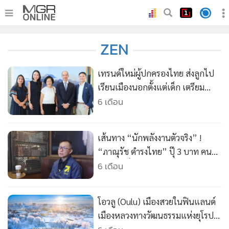
•
หน้าหลัก
ZEN
•
ทันเหตุการณ์
•
ภาคใต้
เทรนด์ใหม่ผู้ปกครองไทย ส่งลูกไป
•
ภูมิภาค
เรียนเมืองนอกตั้งแต่เด็ก เตรียม
ทักษะชีวิตปูทางสู่โลกอนาคต
6 เดือน
•
Online Section
•
บันเทิง
•
ผู้จัดการรายวัน
เส้นทาง “นักพลังงานตัวจริง” !
•
คอลัมนิสต์
“ภาณุรัช ดำรงไทย” ปุ๊ 3 บาท คน
ธรรมดาที่จะมากู้วิกฤตค่าไฟแพง
6 เดือน
•
ละคร
•
CbizReview
•
Cyber BIZ
โอวลู (Oulu) เมืองสวยในฟินแลนด์
•
ผู้จัดกวน
เมืองหลวงทางวัฒนธรรมแห่งยุโรป