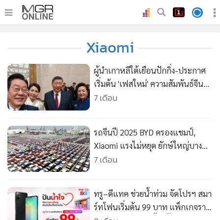
•
หน้าหลัก
Xiaomi
•
ทันเหตุการณ์
•
ภาคใต้
ผู้นำเกาหลีใต้เยือนปักกิ่ง-ประกาศ
•
ภูมิภาค
เริ่มต้น 'เฟสใหม่' ความสัมพันธ์จีน
ใช้สมาร์ทโฟน Xiaomi เซลฟีกับ 'สี
7 เดือน
•
Online Section
จิ้นผิง' ชื่นมื่น
•
บันเทิง
•
ผู้จัดการรายวัน
รถจีนปี 2025 BYD ครองแชมป์,
•
คอลัมนิสต์
Xiaomi แรงไม่หยุด ยักษ์ใหญ่บาง
ค่าย "วืดเป้า" หนักมาก
7 เดือน
•
ละคร
•
CbizReview
•
Cyber BIZ
ทรู–ดีแทค ช่วยน้ำท่วม จัดโปรฯ สมา
•
ผู้จัดกวน
ร์ทโฟนเริ่มต้น 99 บาท แพ็กเกจราย