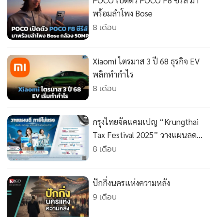
POCO เปิดตัว POCO F8 ซีรีส์ มา
•
เกม
พร้อมลำโพง Bose
•
วิทยาศาสตร์
8 เดือน
•
SMEs
•
หุ้น
Xiaomi ไตรมาส 3 ปี 68 ธุรกิจ EV
•
อินโดจีน
พลิกทำกำไร
•
กองทุนรวม
8 เดือน
•
Celeb Online
•
Factcheck
กรุงไทยจัดแคมเปญ “Krungthai
•
ญี่ปุ่น
Tax Festival 2025” วางแผนลด
•
News1
หย่อนภาษีส่งท้ายปี
8 เดือน
•
Gotomanager
ปักกิ่งนครแห่งความหลัง
9 เดือน