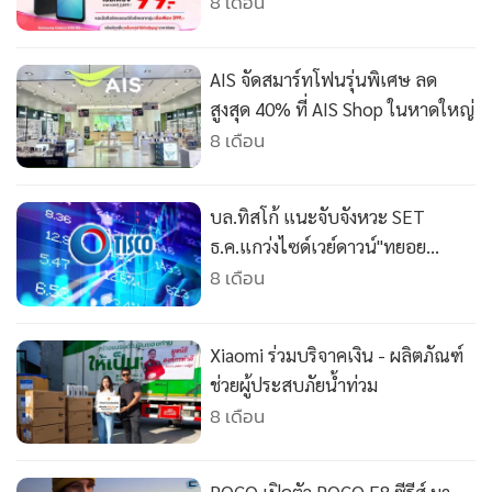
•
Good health & Well-being
เดือนลด 50% วันนี้ถึงสิ้นปี 68
8 เดือน
•
Green Innovation & SD
•
Management & HR
AIS จัดสมาร์ทโฟนรุ่นพิเศษ ลด
•
MGR Live
สูงสุด 40% ที่ AIS Shop ในหาดใหญ่
•
Infographic
8 เดือน
•
การเมือง
•
ท่องเที่ยว
บล.ทิสโก้ แนะจับจังหวะ SET
•
กีฬา
ธ.ค.แกว่งไซด์เวย์ดาวน์"ทยอย
•
ต่างประเทศ
สะสม"หุ้นเป้าหมายกองทุน-หุ้น
8 เดือน
ปันผล
•
Special Scoop
•
เศรษฐกิจ-ธุรกิจ
Xiaomi ร่วมบริจาคเงิน - ผลิตภัณฑ์
•
จีน
ช่วยผู้ประสบภัยน้ำท่วม
•
ชุมชน-คุณภาพชีวิต
8 เดือน
•
อาชญากรรม
•
Motoring