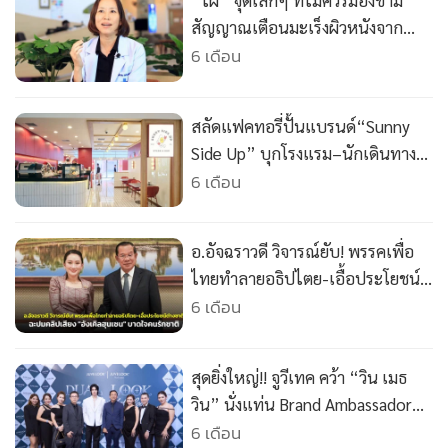
“ไฝ” จุดเล็กๆ ที่ไม่ควรมองข้าม
•
เกม
สัญญาณเตือนมะเร็งผิวหนังจาก
•
วิทยาศาสตร์
แดดเมืองไทย
6 เดือน
•
SMEs
•
หุ้น
สลัดแฟคทอรี่ปั้นแบรนด์“Sunny
•
อินโดจีน
Side Up” บุกโรงแรม–นักเดินทาง
•
กองทุนรวม
นำร่องสุวรรณภูมิ
6 เดือน
•
Celeb Online
•
Factcheck
อ.อัจฉราวดี วิจารณ์ยับ! พรรคเพื่อ
•
ญี่ปุ่น
ไทยทำลายอธิปไตย-เอื้อประโยชน์
•
News1
ต่างชาติ ฉะปมคลิปเสียง "อังเคิลฮุน
6 เดือน
•
Gotomanager
เซน" บาดใจคนรักชาติ
สุดยิ่งใหญ่!! จูวีเทค คว้า “วิน เมธ
วิน” นั่งแท่น Brand Ambassador
คนล่าสุดของ “JUVELOOK” พร้อม
6 เดือน