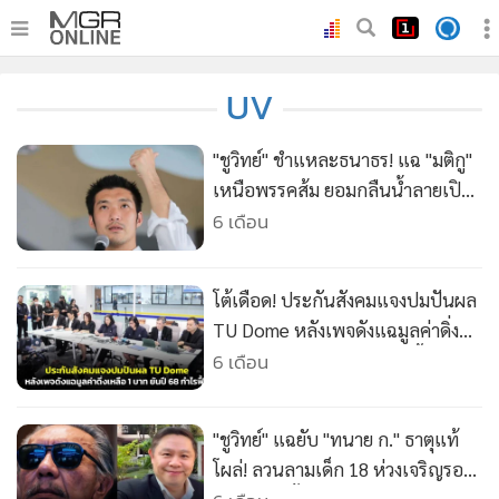
•
หน้าหลัก
UV
•
ทันเหตุการณ์
•
ภาคใต้
"ชูวิทย์" ชำแหละธนาธร! แฉ "มติกู"
•
ภูมิภาค
เหนือพรรคส้ม ยอมกลืนน้ำลายเปิด
ทางผสมพันธุ์การเมือง
6 เดือน
•
Online Section
•
บันเทิง
•
ผู้จัดการรายวัน
โต้เดือด! ประกันสังคมแจงปมปันผล
•
คอลัมนิสต์
TU Dome หลังเพจดังแฉมูลค่าดิ่ง
เหลือ 1 บาท ยันปี 68 กำไรฟื้น
6 เดือน
•
ละคร
•
CbizReview
•
Cyber BIZ
"ชูวิทย์" แฉยับ "ทนาย ก." ธาตุแท้
•
ผู้จัดกวน
โผล่! ลวนลามเด็ก 18 ห่วงเจริญรอย