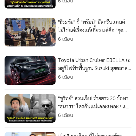
•
Good health & Well-being
ตามทนายตั้ม
6 เดือน
•
Green Innovation & SD
•
Management & HR
"ธีระชัย" ชี้ "ทรัมป์" ยึดกรีนแลนด์
•
MGR Live
ไม่ใช่แค่เรื่องแก้เกี้ยว แต่คือ "จุด
•
Infographic
ตาย" สกัดขีปนาวุธข้ามโลก
6 เดือน
•
การเมือง
•
ท่องเที่ยว
Toyota Urban Cruiser EBELLA เอ
•
กีฬา
สยูวีไฟฟ้าพื้นฐาน Suzuki ลุยตลาด
•
ต่างประเทศ
อินเดีย
6 เดือน
•
Special Scoop
•
เศรษฐกิจ-ธุรกิจ
"ชูวิทย์" สวนเจ็บ! ร่ายยาว 20 ข้อหา
•
จีน
"ธนาธร" ใครกันแน่เลอะเทอะ? แฉ
•
ชุมชน-คุณภาพชีวิต
ปมดีลฮ่องกง-ทำเด็กติดคุก
6 เดือน
•
อาชญากรรม
•
Motoring