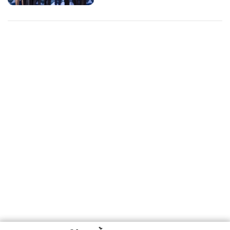
โชว์เปิดตัวสุดน่ารักมัดใจแฟน ๆ
ยอดนิยม
อ่านเพิ่มเติม
ติดตามข่าวสารผ่านทาง LINE
MGR Online Application
ติดตาม MGR Online