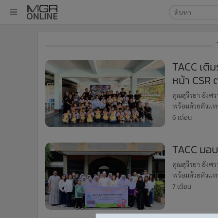
เลือกเครื่องมือท
•
หน้าหลัก
ค้นหา
•
ทันเหตุการณ์
Google
•
ภาคใต้
TACC เติมร
•
ภูมิภาค
หน้า CSR
MGR Onl
•
Online Section
ค้นหาขั
คุณสุวีรยา อังศ
•
บันเทิง
พร้อมด้วยตัวแทน
•
ผู้จัดการรายวัน
สนับสนุนกิจกรรม
6 เดือน
•
คอลัมนิสต์
•
ละคร
TACC มอบน้
•
CbizReview
คุณสุวีรยา อังศ
•
Cyber BIZ
พร้อมด้วยตัวแทน
•
ผู้จัดกวน
กิจกรรมเพื่อสัง
7 เดือน
•
Good health & Well-being
•
Green Innovation & SD