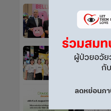
•
Management & HR
TACC ร่วม
•
MGR Live
ในไทยและอ
•
Infographic
•
การเมือง
คุณสุวีรยา อังศ
สัมพันธ์/คู่ค้าห
•
ท่องเที่ยว
นายกวิน กิตติบุ
8 เดือน
•
กีฬา
•
ต่างประเทศ
TACC นำค
•
Special Scoop
Illustrati
•
เศรษฐกิจ-ธุรกิจ
•
จีน
คุณสุวีรยา อังศ
•
ชุมชน-คุณภาพชีวิต
สัมพันธ์/คู่ค้า
•
อาชญากรรม
ลิขสิทธิ์คาแรค
8 เดือน
•
Motoring
•
เกม
TACC สุดปั
•
วิทยาศาสตร์
กำกับดูแลก
•
SMEs
บริษัท ที.เอ.ซี
•
หุ้น