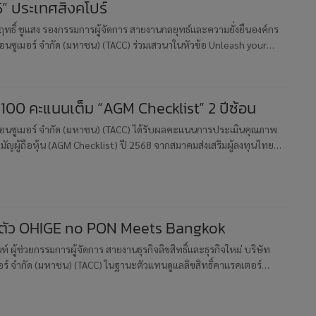
” ประเทศสิงคโปร์
ทธิ์ ชูแสง รองกรรมการผู้จัดการ สายงานกลยุทธ์และความยั่งยืนองค์กร
. คอนซูเมอร์ จำกัด (มหาชน) (TACC) ร่วมเสวนาในหัวข้อ Unleash your
iness AI ร่วมกับ Head of Information Technology and Digi
 100 คะแนนเต็ม “AGM Checklist” 2 ปีซ้อน
. คอนซูเมอร์ จำกัด (มหาชน) (TACC) ได้รับผลคะแนนการประเมินคุณภาพ
ัญผู้ถือหุ้น (AGM Checklist) ปี 2568 จากสมาคมส่งเสริมผู้ลงทุนไทย
นคณะกรรมการกำกับหลักทรัพย์และตลาดหลักทรัพย์ โดยบริษัทฯ ได้ร
ดตัว OHIGE no PON Meets Bangkok
ท์ ผู้ช่วยกรรมการผู้จัดการ สายงานธุรกิจลิขสิทธิ์และธุรกิจใหม่ บริษัท
เมอร์ จำกัด (มหาชน) (TACC) ในฐานะตัวแทนดูแลลิขสิทธิ์คาแรคเตอร์
อฮิเงะโนะพอน) ถ่ายภาพร่วมกับ คุณยู ชุน ลู ผู้อำนวยก