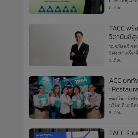
การกำกับดูแลก
•
อินโดจีน
Thai Listed Com
8 เดือน
•
กองทุนรวม
•
Celeb Online
TACC พร้อมเ
•
Factcheck
วิตามินซีส
•
ญี่ปุ่น
พ.ย.68-7 
บมจ.ที.เอ.ซี.คอนซ
•
News1
Select” เครื่องด
•
Gotomanager
ทั่วประเทศ เริ่มเ
9 เดือน
ACC ยกทัพ
: Restaur
คุณสุวีรยา อังศ
บริษัท ที.เอ.ซี
“Restech 2025 
9 เดือน
TACC ร่ว