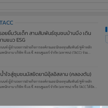
ี่ใช้
TACC
อยยิ้มวันเด็ก สานสัมพันธ์ชุมชนบ้านบึง เดิน
 ตามแนว ESG
ine
้นสูง
วานนท์ ผู้อำนวยการฝ่ายกิจการองค์กรและนักลงทุนสัมพันธ์/คู่ค้าหลัก
พนักงาน บริษัท ที.เอ.ซี. คอนซูเมอร์ จำกัด (มหาชน) (TACC) ร่วม
วันเด็กแห่งชาติให้แก่สถานศึกษาในพื้นที่อำเภอบ้านบึง จังหวั
ำใจสู่ชุมชนมัสยิดยามิอุ้ลอิสลาม (คลองตัน)
วานนท์ ผู้อำนวยการฝ่ายกิจการองค์กรและนักลงทุนสัมพันธ์/คู่ค้าหลัก
พนักงาน บริษัท ที.เอ.ซี. คอนซูเมอร์ จำกัด (มหาชน) หรือ TACC ได้จัด
คม (CSR) ในการดูแลพื้นที่บริเวณโดยรอบของสำนักงานใหญ่ ใ