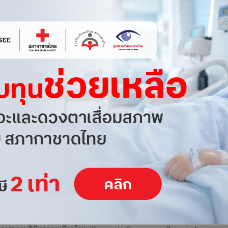
งาน Licensing Show ASEAN 2025 ครั้งแรก
าเซียน
วานนท์ (ที่ 2 จากขวา) ผู้อำนวยการฝ่ายกิจการองค์กรและนักลงทุน
ลัก บริษัท ที.เอ.ซี.คอนซูเมอร์ จำกัด (มหาชน) (TACC) ถ่ายภาพรวมกับ
ญญา (ซ้ายสุด) กรรมการผู้จัดการใหญ่ บริษัท กวิน อินเตอร์เทร
าแรคเตอร์ OHIGE no PON โชว์งาน Bangkok
on Fair 2025
วานนท์ (ที่ 3 จากซ้าย) ผู้อำนวยการ ฝ่ายกิจการองค์กรและนักลงทุน
หลัก บริษัท ที.เอ.ซี.คอนซูเมอร์ จำกัด (มหาชน) (TACC) ในฐานะตัวแทนดูแล
เตอร์ทั้งในประเทศไทยและต่างประเทศ ถ่ายภาพร่วมกับคุณคานา
ง! คว้า CGR ระดับ 5 ดาว “ดีเลิศ” ตอกย้ำการ
ิจการที่ดี
. คอนซูเมอร์ จำกัด (มหาชน) (TACC) ได้รับผลการประเมินโครงการสำรวจ