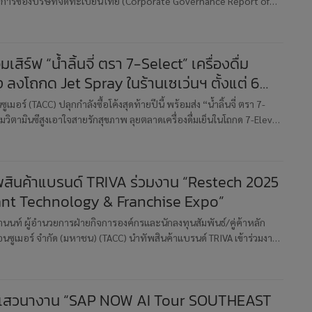
ิจการของบริษัทจดทะเบียนไทย (Corporate Governance Report of
pany : CGR) ประจำปี 2568 ในระดับ 5 ดาว หรือ “ดีเลิศ” (Excellent
สิร์ฟ “น้ำลิ้นจี่ ตรา 7-Select” เครื่องดื่ม
ูง ลงโถกด Jet Spray ในร้านเซเว่นฯ ตั้งแต่ 6
ม.ค.69
ูเมอร์ (TACC) ปลุกกำลังซื้อโค้งสุดท้ายปีนี้ พร้อมส่ง “น้ำลิ้นจี่ ตรา 7-
ื่มวิตามินซีสูงเอาใจสายรักสุขภาพ ลุยตลาดเครื่องดื่มเย็นในโถกด 7-Eleven
สิร์ฟความสดชื่นตั้งแต่วันที่ 6 พ.ย.68
สินค้าแบรนด์ TRIVA ร่วมงาน “Restech 2025
ant Technology & Franchise Expo”
วานนท์ ผู้อำนวยการฝ่ายกิจการองค์กรและนักลงทุนสัมพันธ์/คู่ค้าหลัก
.คอนซูเมอร์ จำกัด (มหาชน) (TACC) นำทัพสินค้าแบรนด์ TRIVA เข้าร่วมงาน
: Restaurant Technology & Franchise Expo” พร้อมเปิดบ
มเสวนางาน “SAP NOW AI Tour SOUTHEAST