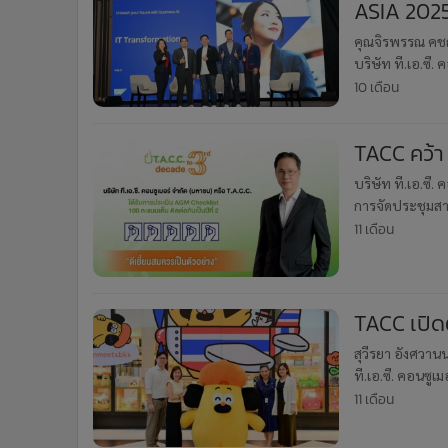
ASIA 2025
คุณจิรพรรณ คชฤ
บริษัท ที.เอ.ซี
future with bus
10 เดือน
TACC คว้า
บริษัท ที.เอ.ซี
การจัดประชุมสาม
ร่วมกับสำนักงา
11 เดือน
TACC เปิ
สุวีรยา อังศวานน
ที.เอ.ซี. คอนซู
OHIGE no PON (โ
11 เดือน