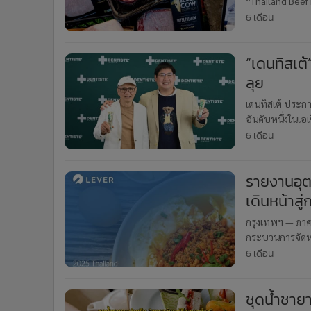
“Thailand Beef
•
อินโดจีน
แข่งขัน
6 เดือน
•
กองทุนรวม
•
Celeb Online
“เดนทิสเต้”
•
Factcheck
ลุย
•
ญี่ปุ่น
เดนทิสเต้ ประกา
•
News1
อันดับหนึ่งในเอ
•
Gotomanager
ซ่า” ต่อเนื่องเป็น
6 เดือน
รายงานอุ
เดินหน้าสู
ยั่งยืนในห
กรุงเทพฯ — ภาค
กระบวนการจัดห
เปลี่ยนมาใช้ไข่
6 เดือน
ตื
ชุดน้ำชายา