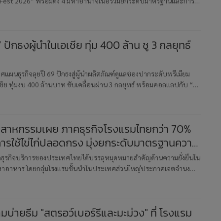
 Fest 2026” พร้อมดึง 4 มหาอำนาจเนื้อร่วมยกระดับมาตรฐานและการ
 ปักธงผู้นำในเอเชีย ทุ่ม 400 ล้าน ชู 3 กลยุทธ์
ศแผนธุรกิจลุยปี 69 ปักธงสู่ผู้นำผลิตภัณฑ์ดูแลช่องปากระดับพรีเมียม
เชีย ทุ่มงบ 400 ล้านบาท ขับเคลื่อนผ่าน 3 กลยุทธ์ พร้อมคอลแลปกับ “ลิ
ปีที่ 4
ตสาหกรรมเผย ภาคธุรกิจโรงแรมไทยกว่า 70%
่การใช้ไข่ไก่ปลอดกรง มุ่งยกระดับมาตรฐานความ
่วงโซ่อาหาร
ธุรกิจบริการของประเทศไทยได้บรรลุหมุดหมายสำคัญด้านความยั่งยืนใน
าอาหาร โดยกลุ่มโรงแรมชั้นนำในประเทศส่วนใหญ่ประกาศเจตจำนง
ไก่ปลอดกรงอย่างเต็มรูปแบบ ซึ่งถือเป็นความเคลื่อนไหวที่สะท้อนถึงความ
มบ่ายธีม "สตรอว์เบอร์รีและมะม่วง" ที่ โรงแรม