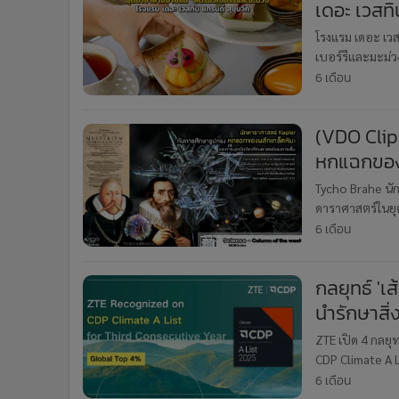
เดอะ เวสทิ
โรงแรม เดอะ เวส
เบอร์รีและมะม่วง
6 เดือน
(VDO Clip
หกแฉกของผ
ของการเห็
Tycho Brahe นั
ดาราศาสตร์ในยุค
ที่สุดคือการได้
6 เดือน
กลยุทธ์ 'เส
นำรักษาสิ
ZTE เปิด 4 กลยุทธ
CDP Climate A Li
องค์กรชั้นนำทั่
6 เดือน