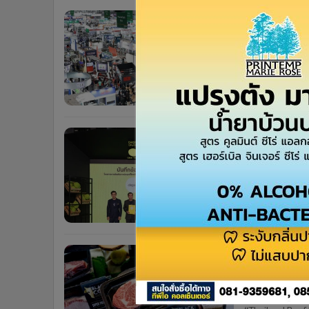
•
Management & HR
อุตฯอาหาร
•
MGR Live
AIอัปเกรดธ
•
Infographic
•
การเมือง
ผู้จัดการรายวั
แย้งทางภูมิรัฐศ
•
ท่องเที่ยว
สูงและความยั่งยื
6 เดือน
•
กีฬา
•
ต่างประเทศ
ดีป้า เผยค
•
Special Scoop
การรับรู้ผ
•
เศรษฐกิจ-ธุรกิจ
•
จีน
เกียรติ 5
สำนักงานส่งเสริม
•
ชุมชน-คุณภาพชีวิต
เนื่อง เพื่อยกร
•
อาชญากรรม
กา
6 เดือน
•
Motoring
•
เกม
พลิกเกม "เ
•
วิทยาศาสตร์
Volume-Ba
•
SMEs
เอ็นไอเอเปิดโฉม
•
หุ้น