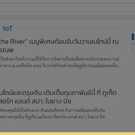
ี่ใช้
IoT
he River” เมนูพิเศษต้อนรับวันวาเลนไทน์นี้ ณ
หรรณพ
ine
้นสูง
 เรือสำเภาไทยโบราณที่ได้รับการรังสรรค์ใหม่เพื่อยกระดับประสบการณ์
าร ณ เอเชียทีค เดอะ ริเวอร์ฟร้อนท์ ขอเชิญคู่รักร่วมเฉลิมฉลองเดือน
“Love on the River” เมนูพิเศษต้อนรับวันวาเลนไทน์
ทน์และตรุษจีน เติมเต็มกุมภาพันธ์นี้ ที่ ภูเก็ต
สอร์ท แอนด์ สปา, ในยาง บีช
นธ์ของคุณให้เป็นช่วงเวลาอันแสนพิเศษ กับการเฉลิมฉลองคืนวัน
กาลตรุษจีน ที่ภูเก็ต แมริออท รีสอร์ท แอนด์ สปา, ในยาง บีช