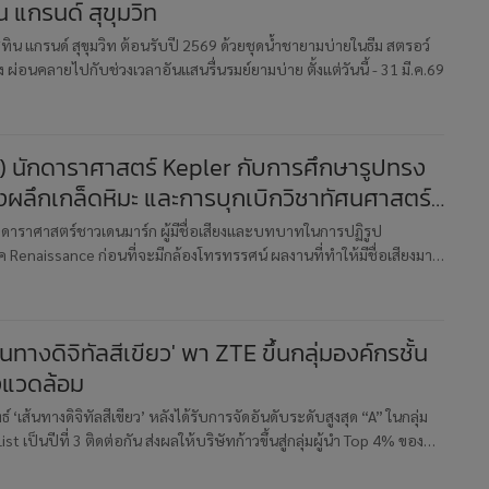
น แกรนด์ สุขุมวิท
ทิน แกรนด์ สุขุมวิท ต้อนรับปี 2569 ด้วยชุดน้ำชายามบ่ายในธีม สตรอว์
 ผ่อนคลายไปกับช่วงเวลาอันแสนรื่นรมย์ยามบ่าย ตั้งแต่วันนี้ - 31 มี.ค.69
) นักดาราศาสตร์ Kepler กับการศึกษารูปทรง
ลึกเกล็ดหิมะ และการบุกเบิกวิชาทัศนศาสตร์
น
กดาราศาสตร์ชาวเดนมาร์ก ผู้มีชื่อเสียงและบทบาทในการปฏิรูป
 Renaissance ก่อนที่จะมีกล้องโทรทรรศน์ ผลงานที่ทำให้มีชื่อเสียงมาก
พบ supernova เมื่อปี 1572
้นทางดิจิทัลสีเขียว' พา ZTE ขึ้นกลุ่มองค์กรชั้น
่งแวดล้อม
์ ‘เส้นทางดิจิทัลสีเขียว’ หลังได้รับการจัดอันดับระดับสูงสุด “A” ในกลุ่ม
st เป็นปีที่ 3 ติดต่อกัน ส่งผลให้บริษัทก้าวขึ้นสู่กลุ่มผู้นำ Top 4% ของ
วโลก และเป็นบริษัทจากจีนแผ่นดินใหญ่เพีย