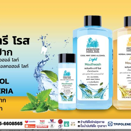
เผชิญปัญหาความท้าทาย เร่งใช้เทคโนโลยี
ุรกิจ
น 360 - อุตสาหกรรมอาหารปี 69 เผชิญกับแรงกดดันหลายด้าน ทั้งความขัด
าสตร์และเศรษฐกิจ สงครามการค้า แต่พร้อมเดินหน้าสู่ยุคประสิทธิภาพขั้น
นเต็มตัว ชี้AI เป็นตัวเปลี่ยนเกมทั้งในด้านการวางแผน
วามก้าวหน้าโครงการทุเรียนดิจิทัล ปักหมุดสร้าง
่านกิจกรรมโรดโชว์ใน 5 ภูมิภาคทั่วไทย เชิดชู
00 เกษตรกรต้นแบบ
เศรษฐกิจดิจิทัล หรือ ดีป้า เดินหน้าขับเคลื่อน โครงการทุเรียนดิจิทัล ต่อ
ะดับชาวสวนทุเรียนไทยสู่การเป็นเกษตรกรอัจฉริยะ (Smart Farmer) ด้วย
นื้อพรีเมียม" ดัน "โคดำลำตะคอง" เปลี่ยน
sed สู่ Value-Based ด้วยนวัตกรรมเชิงลึก
นวัตกรรมโคเนื้อไทย กระตุ้นแบรนด์ดิ้งโคเนื้อพรีเมียมท้องถิ่นในงาน