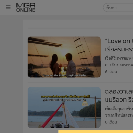
เลือกเครื่องมือท
•
หน้าหลัก
ค้นหา
•
ทันเหตุการณ์
Google
•
ภาคใต้
“Love on t
•
ภูมิภาค
เรือสิริม
MGR Onl
•
Online Section
ค้นหาขั
เรือสิริมหรรณพ
•
บันเทิง
การรับประทานอาห
•
ผู้จัดการรายวัน
แห่งความรักกับ 
6 เดือน
•
คอลัมนิสต์
•
ละคร
ฉลองวาเลนไ
•
CbizReview
แมริออท รี
•
Cyber BIZ
เติมเต็มกุมภาพั
•
ผู้จัดกวน
วาเลนไทน์และเทศ
•
Good health & Well-being
6 เดือน
•
Green Innovation & SD