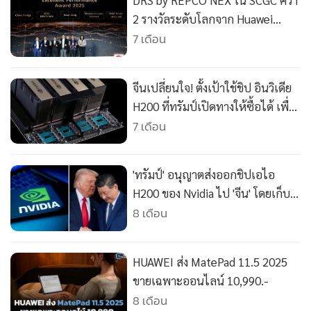
DRS by REPCO NEX ใน SCGC คว้า
•
เกม
2 รางวัลระดับโลกจาก Huawei
•
วิทยาศาสตร์
Global Installer Summit 2025
7 เดือน
•
SMEs
•
หุ้น
จีนเปลี่ยนใจ! ตั้งเป้าใช้ชิป อินวิเดีย
•
อินโดจีน
H200 ที่ทรัมป์เปิดทางให้ซื้อได้ เพื่อ
•
กองทุนรวม
เร่งงานพัฒนาเอไอเฉพาะหน้า แต่ยัง
7 เดือน
•
Celeb Online
มุ่งพึ่งตนเองเป็นหลักในระยะยาว
•
Factcheck
'ทรัมป์' อนุญาตส่งออกชิปเอไอ
•
ญี่ปุ่น
H200 ของ Nvidia ไป 'จีน' โดยเก็บ
•
News1
ค่าธรรมเนียม 25%
8 เดือน
•
Gotomanager
HUAWEI ส่ง MatePad 11.5 2025
ขายเฉพาะออนไลน์ 10,990.-
8 เดือน