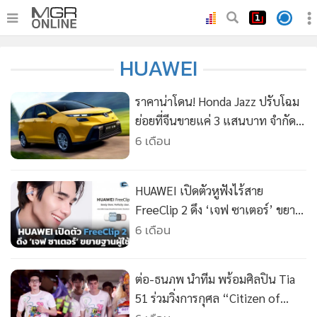
•
หน้าหลัก
HUAWEI
•
ทันเหตุการณ์
•
ภาคใต้
ราคาน่าโดน! Honda Jazz ปรับโฉม
•
ภูมิภาค
ย่อยที่จีนขายแค่ 3 แสนบาท จำกัด
เพียง 3,000 คัน
6 เดือน
•
Online Section
•
บันเทิง
•
ผู้จัดการรายวัน
HUAWEI เปิดตัวหูฟังไร้สาย
•
คอลัมนิสต์
FreeClip 2 ดึง ‘เจฟ ซาเตอร์’ ขยาย
ฐานผู้ใช้
6 เดือน
•
ละคร
•
CbizReview
•
Cyber BIZ
ต่อ-ธนภพ นำทีม พร้อมศิลปิน Tia
•
ผู้จัดกวน
51 ร่วมวิ่งการกุศล “Citizen of