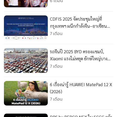
•
Good health & Well-being
Love : Born to Run 2026 United
6 เดือน
for Change” จัดโดยสยามพิวรรธน์
•
Green Innovation & SD
มอบรายได้ให้ยูนิเซฟ ประเทศไทย
•
Management & HR
CDFIS 2025 จัดประชุมใหญ่ที่
ช่วยยกระดับคุณภาพชีวิตของเด็ก
•
MGR Live
กรุงเทพฯ ผนึกกำลังจีน–อาเซียน
ไทย
•
Infographic
วางแผนแม่บทความร่วมมือยุค AI
7 เดือน
•
การเมือง
•
ท่องเที่ยว
รถจีนปี 2025 BYD ครองแชมป์,
•
กีฬา
Xiaomi แรงไม่หยุด ยักษ์ใหญ่บาง
•
ต่างประเทศ
ค่าย "วืดเป้า" หนักมาก
7 เดือน
•
Special Scoop
•
เศรษฐกิจ-ธุรกิจ
6 เรื่องน่ารู้ HUAWEI MatePad 12 X
•
จีน
(2026)
•
ชุมชน-คุณภาพชีวิต
7 เดือน
•
อาชญากรรม
•
Motoring