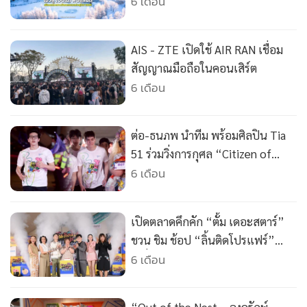
•
Good health & Well-being
ประจำปี 2026
6 เดือน
•
Green Innovation & SD
•
Management & HR
AIS - ZTE เปิดใช้ AIR RAN เชื่อม
•
MGR Live
สัญญาณมือถือในคอนเสิร์ต
•
Infographic
6 เดือน
•
การเมือง
•
ท่องเที่ยว
ต่อ-ธนภพ นำทีม พร้อมศิลปิน Tia
•
กีฬา
51 ร่วมวิ่งการกุศล “Citizen of
•
ต่างประเทศ
Love : Born to Run 2026 United
6 เดือน
for Change” จัดโดยสยามพิวรรธน์
•
Special Scoop
มอบรายได้ให้ยูนิเซฟ ประเทศไทย
•
เศรษฐกิจ-ธุรกิจ
เปิดตลาดคึกคัก “ตั้ม เดอะสตาร์”
ช่วยยกระดับคุณภาพชีวิตของเด็ก
•
จีน
ชวน ชิม ช้อป “ลิ้นติดโปรแฟร์”
ไทย
•
ชุมชน-คุณภาพชีวิต
เคลื่อนขบวนความอร่อย ร้านเด็ดคน
6 เดือน
•
อาชญากรรม
ดัง ของอร่อยทั่วไทย
•
Motoring