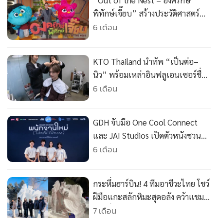
“Out of the Nest – องครักษ์
•
เกม
พิทักษ์เจี๊ยบ” สร้างประวัติศาสตร์
•
วิทยาศาสตร์
แอนิเมชันไทยสู่เวทีออสการ์
6 เดือน
•
SMEs
•
หุ้น
KTO Thailand นำทัพ “เป็นต่อ–
•
อินโดจีน
นิว” พร้อมเหล่าอินฟลูเอนเซอร์ชื่อ
•
กองทุนรวม
ดัง บินลัดฟ้าเยือนเกาหลีใต้ เปิด
6 เดือน
•
Celeb Online
ประสบการณ์ท่องเที่ยวฤดูหนาว
แบบจัดเต็มส่งท้ายปี
•
Factcheck
GDH จับมือ One Cool Connect
•
ญี่ปุ่น
และ JAI Studios เปิดตัวหนังชวนตั้ง
•
News1
คำถามชีวิต “พนักงานใหม่ (โปรดรับ
6 เดือน
•
Gotomanager
ไว้พิจารณา) HUMAN RESOURCE”
กระหึ่มฮาร์บิน! 4 ทีมอาชีวะไทย โชว์
ฝีมือแกะสลักหิมะสุดอลัง คว้าแชมป์
โลกที่จีน
7 เดือน