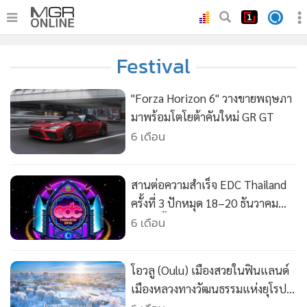
•
หน้าหลัก
Festival
•
ทันเหตุการณ์
•
ภาคใต้
"Forza Horizon 6" วางขายพฤษภา
•
ภูมิภาค
มาพร้อมโตโยต้าคันใหม่ GR GT
6 เดือน
•
Online Section
•
บันเทิง
•
ผู้จัดการรายวัน
สานต่อความสำเร็จ EDC Thailand
•
คอลัมนิสต์
ครั้งที่ 3 ปักหมุด 18–20 ธันวาคม
2569 นี้ ณ Rhythm Park ภูเก็ต
6 เดือน
•
ละคร
•
CbizReview
•
Cyber BIZ
โอวลู (Oulu) เมืองสวยในฟินแลนด์
•
ผู้จัดกวน
เมืองหลวงทางวัฒนธรรมแห่งยุโรป