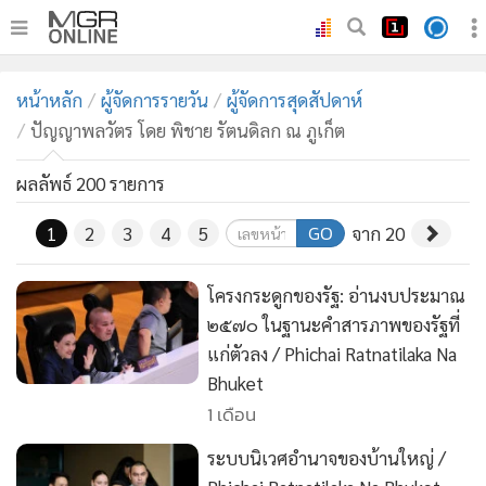
•
หน้าหลัก
หน้าหลัก
ผู้จัดการรายวัน
ผู้จัดการสุดสัปดาห์
•
ทันเหตุการณ์
ปัญญาพลวัตร โดย พิชาย รัตนดิลก ณ ภูเก็ต
•
ภาคใต้
•
ผลลัพธ์ 200 รายการ
ภูมิภาค
•
Online Section
GO
1
2
3
4
5
จาก 20
•
บันเทิง
•
ผู้จัดการรายวัน
โครงกระดูกของรัฐ: อ่านงบประมาณ
•
คอลัมนิสต์
๒๕๗๐ ในฐานะคำสารภาพของรัฐที่
•
ละคร
แก่ตัวลง / Phichai Ratnatilaka Na
Bhuket
•
CbizReview
1 เดือน
•
Cyber BIZ
•
ผู้จัดกวน
ระบบนิเวศอำนาจของบ้านใหญ่ /