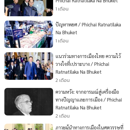
•
Good health & Well-being
Phichai Ratnatilaka Na Bhuket
1 เดือน
•
Green Innovation & SD
•
Management & HR
ปัญหาพยศ / Phichai Ratnatilaka
•
MGR Live
Na Bhuket
•
Infographic
1 เดือน
•
การเมือง
•
ท่องเที่ยว
แนวร่วมทางการเมืองไทย ความไว้
•
กีฬา
วางใจที่เปราะบาง / Phichai
Ratnatilaka Na Bhuket
•
ต่างประเทศ
2 เดือน
•
Special Scoop
•
เศรษฐกิจ-ธุรกิจ
ความหวัง: จากอารมณ์สู่เครื่องมือ
•
จีน
ทางปัญญาและการเมือง / Phichai
Ratnatilaka Na Bhuket
•
ชุมชน-คุณภาพชีวิต
2 เดือน
•
อาชญากรรม
•
Motoring
ภาวะผู้นำทางการเมืองในศตวรรษที่