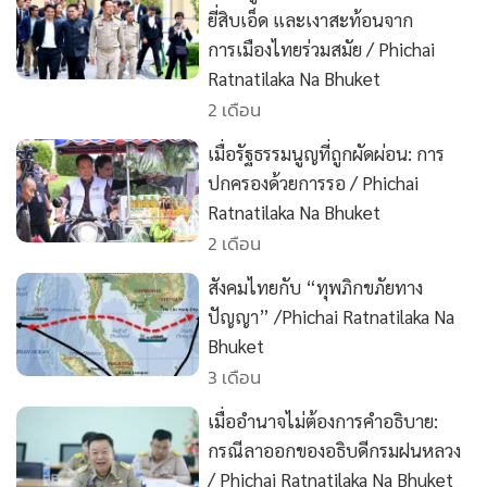
•
เกม
ยี่สิบเอ็ด และเงาสะท้อนจาก
การเมืองไทยร่วมสมัย / Phichai
•
วิทยาศาสตร์
Ratnatilaka Na Bhuket
•
SMEs
2 เดือน
•
หุ้น
•
อินโดจีน
เมื่อรัฐธรรมนูญที่ถูกผัดผ่อน: การ
ปกครองด้วยการรอ / Phichai
•
กองทุนรวม
Ratnatilaka Na Bhuket
•
Celeb Online
2 เดือน
•
Factcheck
สังคมไทยกับ “ทุพภิกขภัยทาง
•
ญี่ปุ่น
ปัญญา” /Phichai Ratnatilaka Na
•
News1
Bhuket
•
Gotomanager
3 เดือน
เมื่ออำนาจไม่ต้องการคำอธิบาย:
กรณีลาออกของอธิบดีกรมฝนหลวง
/ Phichai Ratnatilaka Na Bhuket