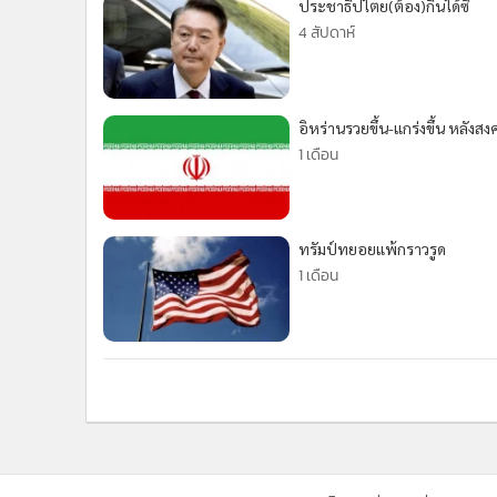
•
Management & HR
ประชาธิปไตย(ต้อง)กินได้ซิ
4 สัปดาห์
•
MGR Live
•
Infographic
•
การเมือง
•
ท่องเที่ยว
อิหร่านรวยขึ้น-แกร่งขึ้น หลัง
1 เดือน
•
กีฬา
•
ต่างประเทศ
•
Special Scoop
•
เศรษฐกิจ-ธุรกิจ
ทรัมป์ทยอยแพ้กราวรูด
•
จีน
1 เดือน
•
ชุมชน-คุณภาพชีวิต
•
อาชญากรรม
•
Motoring
•
เกม
•
วิทยาศาสตร์
•
SMEs
•
หุ้น