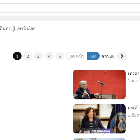
ี่ใช้
อินทร, รู้-เท่าทันโลก
ine
GO
1
2
3
4
5
จาก 20
้นสูง
เทวดา
1 สัปดา
แรงต้า
3 สัปด