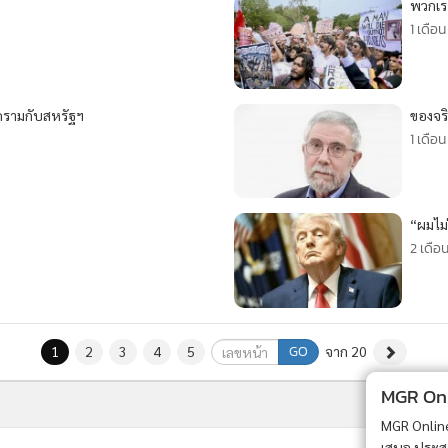
พวกเร
1 เดือน
สงครามกับสหรัฐฯ
ของจร
1 เดือน
“ผมไม่
2 เดือ
GO
1
2
3
4
5
จาก 20
MGR Onli
MGR Online 
เสนอ ประสบก