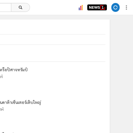
หรือปิศาจทรัมป์
ห์
นดาต้าเซ็นเตอร์เติบใหญ่
าห์