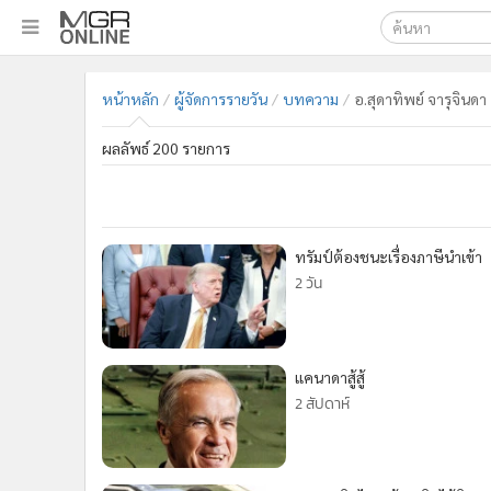
เลือกเครื่องมือท
•
หน้าหลัก
หน้าหลัก
ผู้จัดการรายวัน
บทความ
อ.สุดาทิพย์ จารุจินดา 
ค้นหา
•
ทันเหตุการณ์
Google
•
ภาคใต้
ผลลัพธ์ 200 รายการ
•
ภูมิภาค
MGR Onl
•
Online Section
ค้นหาขั
•
บันเทิง
ทรัมป์ต้องชนะเรื่องภาษีนำเข้า
•
ผู้จัดการรายวัน
2 วัน
•
คอลัมนิสต์
•
ละคร
•
CbizReview
แคนาดาสู้สู้
•
Cyber BIZ
2 สัปดาห์
•
ผู้จัดกวน
•
Good health & Well-being
•
Green Innovation & SD