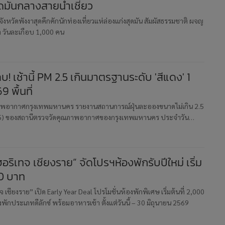
มันกลางสายน้ำเชี่ยว
หวัดพังงาสุดคึกคักนักท่องเที่ยวแห่ล่องแก่งสุดมัน สัมผัสธรรมชาติ ผจญ
ำ วันละเกือบ 1,000 คน
บ! เช้านี้ PM 2.5 เกินมาตรฐานระดับ 'สีแดง' 1
69 พื้นที่
ภาพอากาศกรุงเทพมหานคร รายงานสถานการณ์ฝุ่นละอองขนาดไม่เกิน 2.5
5) ของสถานีตรวจวัดคุณภาพอากาศของกรุงเทพมหานคร ประจำวัน
มกราคม พ.ศ. 2569 เวลา 07.00 น. ค่าเฉลี่ย 24 ชั่วโมง ของฝุ่นละอองขนาด
อริเทจ เชียงราย” จัดโปรฯห้องพักรับปีใหม่ เริ่ม
00 บาท
 เชียงราย” เปิด Early Year Deal โปรโมชั่นห้องพักพิเศษ เริ่มต้นที่ 2,000
ักประเภทดีลักซ์ พร้อมอาหารเช้า ตั้งแต่วันนี้ – 30 มิถุนายน 2569