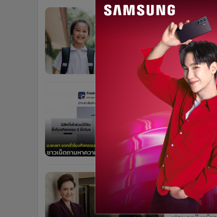
•
Management & HR
สยามคูโบต้
•
MGR Live
•
Infographic
บจก.สยามคูโบต้า
โครงการ “คูโบต้
•
การเมือง
ใจ เติมยิ้ม” พร้อ
6 เดือน
•
ท่องเที่ยว
•
กีฬา
•
ต่างประเทศ
ดราม่าสนั
•
Special Scoop
ตนายกฯ พ
•
เศรษฐกิจ-ธุรกิจ
•
จีน
จี้ กกต. 
เพจดังและชาวเน
•
ชุมชน-คุณภาพชีวิต
ชั่วโมงกิจกรรม'
•
อาชญากรรม
METTAD' รุดแท็ก
6 เดือน
•
Motoring
•
เกม
จี้จุดบอดส
•
วิทยาศาสตร์
จัด แซะกอง
•
SMEs
เฉลิมพร ชำแหละ
•
หุ้น