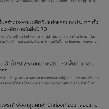
ถัง หลังรถไถ เสริมแต่กองหน้าแต่หลังบ้านปล่อยว่าง ชี้ ศิริกัญญา ยังห่าง
สนามธุรกิจ พร้อมตั้งคำถามถึงแนวคิดพรรคที่อาจทำคนเก
ริ่มสร้างโรงงานผลิตชิปแห่งแรกของประเทศ ตั้ง
รื่องผลิตภายในสิ้นปี 70
ดเทล (Viettel) บริษัทโทรคมนาคมที่ดำเนินงานโดยกองทัพเวียดนามได้เริ่ม
งานผลิตเซมิคอนดักเตอร์แห่งของประเทศวันนี้ (16) โดยคาดว่าจะสามารถ
ได้ภายในปลายปี 2570 ที่เป็นส่วนหนึ่งของแผนการของเวียดนาม
ม.เช้านี้ PM 2.5 เกินมาตรฐาน 70 พื้นที่ 'แดง' 2
งรัก
ภาพอากาศกรุงเทพมหานคร รายงานสถานการณ์ฝุ่นละอองขนาดไม่เกิน 2.5
5) ของสถานีตรวจวัดคุณภาพอากาศของกรุงเทพมหานคร ประจำวันศุกร์
ศ. 2569 เวลา 07.00 น. ค่าเฉลี่ย 24 ชั่วโมง ของฝุ่นละอองขนาดไม่เกิน
พรก” พังงาสุดคึกคักนักท่องเที่ยวแห่ล่องแก่ง