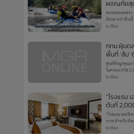
ผจญภัยสุด
คลองสองแพรก จัง
ภัยกลางป่าต้นน้
6 เดือน
กทม.ฝุ่นตล
พื้นที่ 'ส้ม' 
ศูนย์ข้อมูลคุณ
ไมครอน (PM 2.
พฤหัสบดีที่ 15 
6 เดือน
ไม่เ
“โรงแรม เฮ
ต้นที่ 2,0
“โรงแรม เฮอริเทจ
บาท สำหรับห้องพ
6 เดือน