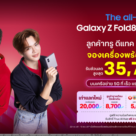
า จัดกิจกรรมต้อนรับวันเด็กแห่งชาติ
 คอร์ปอเรชั่น จัดกิจกรรมต้อนรับวันเด็กแห่งชาติ ปี 2569 ภายใต้
า ปันน้ำใจให้น้อง” เชิญชวนน้องๆ ร่วมสนุกกับกิจกรรม “กระเป๋าใหม่ เติม
มรับสิทธิ์ลุ้นเป็น 1 ใน 500 ผู้โชคดี รับกระเป๋า “คูโบต
่น! ม.พะเยา แจกชั่วโมงกิจกรรมแลกฟัง "แคนดิเด
รรคประชาชน" ชาวเน็ตถามหาความเป็นกลาง-
ตรวจสอบ
็ตตั้งคำถามสนั่น หลังโปสเตอร์งานเสวนาพรรคประชาชนโผล่แจก '3
 จูงใจนิสิตเข้าฟังแคนดิเดตนายกฯ วิเคราะห์เศรษฐกิจสีเทา ด้านเพจ 'The
ถาม กกต. ทำแบบนี้ได้หรือ? หวั่นใช้สิทธิประโยชน์ทางการศึก
้ม! "เฉลิมพร" ชี้ทีมเศรษฐกิจพรรคประชาชนรั่ว
เชียร์เลิกอวยเกินจริง
พรรคประชาชน จี้จุดอ่อนใหญ่ทีมเศรษฐกิจรั่วหนัก เปรียบเป็นทีม