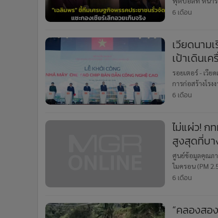
ฟุตบอลที่ หน้ารถ
•
อินโดจีน
ชั้นมืออาชีพใน
6 เดือน
•
กองทุนรวม
•
Celeb Online
เวียดนามเ
•
Factcheck
เป้าเดินเค
•
ญี่ปุ่น
รอยเตอร์ - เวีย
•
News1
การก่อสร้างโรง
•
Gotomanager
เริ่มทดลองผลิต
6 เดือน
ไม่แผ่ว! กท
สูงสุดที่บา
ศูนย์ข้อมูลคุณ
ไมครอน (PM 2.
ที่ 16 มกราคม พ.
6 เดือน
“คลองสองแ