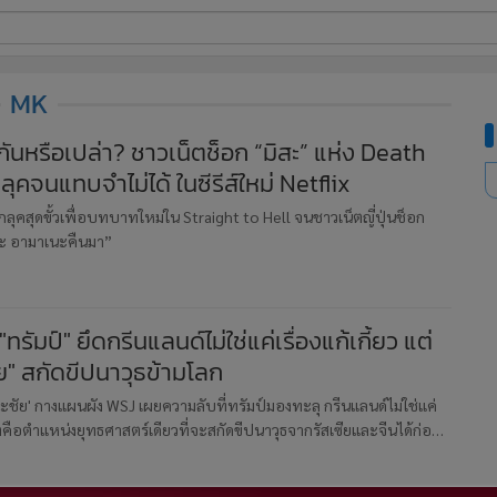
ี่ใช้
MK
กันหรือเปล่า? ชาวเน็ตช็อก “มิสะ” แห่ง Death
ุคจนแทบจำไม่ได้ ในซีรีส์ใหม่ Netflix
ine
้นสูง
กลุคสุดขั้วเพื่อบทบาทใหม่ใน Straight to Hell จนชาวเน็ตญี่ปุ่นช็อก
ิสะ อามาเนะคืนมา”
้ "ทรัมป์" ยึดกรีนแลนด์ไม่ใช่แค่เรื่องแก้เกี้ยว แต่
ย" สกัดขีปนาวุธข้ามโลก
ีระชัย' กางแผนผัง WSJ เผยความลับที่ทรัมป์มองทะลุ กรีนแลนด์ไม่ใช่แค่
ต่คือตำแหน่งยุทธศาสตร์เดียวที่จะสกัดขีปนาวุธจากรัสเซียและจีนได้ก่อน
้อมคาดการณ์ทรัมป์เตรียมพลิกเกมเจรจาขอร่วมมือถาวรแ