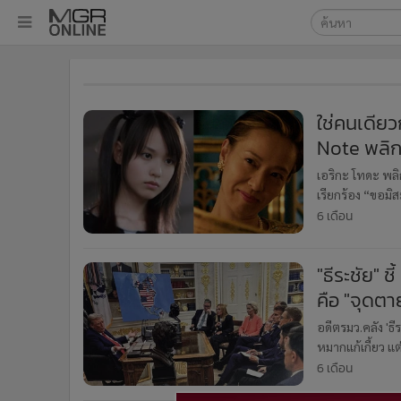
เลือกเครื่องมือท
•
หน้าหลัก
ค้นหา
•
ทันเหตุการณ์
Google
•
ภาคใต้
ใช่คนเดียว
•
ภูมิภาค
Note พลิกล
MGR Onl
•
Online Section
ค้นหาขั
เอริกะ โทดะ พลิ
•
บันเทิง
เรียกร้อง “ขอม
•
ผู้จัดการรายวัน
6 เดือน
•
คอลัมนิสต์
•
ละคร
"ธีระชัย" ชี
•
CbizReview
คือ "จุดตา
•
Cyber BIZ
อดีตรมว.คลัง 'ธ
•
ผู้จัดกวน
หมากแก้เกี้ยว แ
•
Good health & Well-being
ถึงวอชิงตัน พร
6 เดือน
•
Green Innovation & SD