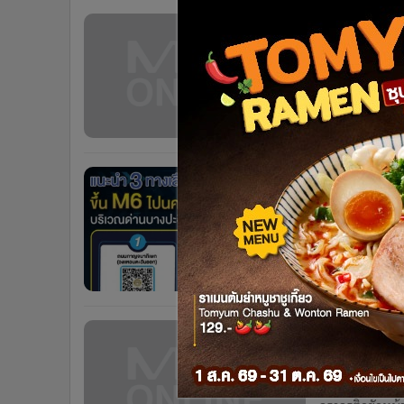
•
Management & HR
ถ.มิตรภาพ
•
MGR Live
ฉลองปีใหม
•
Infographic
•
การเมือง
ประชาชนเริ่มทย
ปีใหม่กำลังจะสิ
•
ท่องเที่ยว
กม. 56-57 สะพา
7 เดือน
•
กีฬา
•
ต่างประเทศ
เปิดพิกัด 3 ทางเลือกขึ้นมอเตอร์เวย์ M6 ช่วงบางปะอิน -
•
Special Scoop
นครราชสีม
•
เศรษฐกิจ-ธุรกิจ
•
จีน
กรมทางหลวง (ทล
•
ชุมชน-คุณภาพชีวิต
นครราชสีมา เริ
•
อาชญากรรม
ออก)2. จากถนน
7 เดือน
มหาจุฬาลงกรณ
•
Motoring
•
เกม
ทล.เปิดให้ขึ้นฟรี 
•
วิทยาศาสตร์
ทาง 26 ธ.ค
•
SMEs
กรมทางหลวงอำ
•
หุ้น