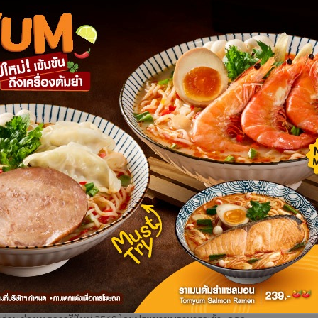
 เริ่มหนาแน่น ประชาชนทยอยเดินทางกลับหลัง
่
อยเดินทางกลับจากภูมิลำเนาเพื่อรอทำงาน หลังช่วงวันหยุดยาวเทศกาล
้นสุด โดยปริมาณรถบนถนนมิตรภาพเริ่มมากขึ้นเรื่อยๆ หนาแน่นตั้งแต่ช่วง
นต่างระดับเข้าเขาใหญ่ อ.ปากช่อง จ.นครราชสีมา เพราะรถที่เด
า ต้องไปตรงไหน?
.) แนะนำ “3 ทางเลือกใช้เส้นทางมอเตอร์เวย์ M6 ช่วงบางปะอิน -
่มจาก บริเวณด่านบางปะอิน”1. จากถนนกาญจนาภิเษก (วงแหวน ตะวัน
กาญจนาภิเษก (วงแหวน ตะวันตก)3. จากถนนพหลโยธิน ขาออก (หน้า
M6 บางปะอิน - นครราชสีมา 11 วัน 7 เส้น
.68 - 5 ม.ค.69
นวยความสะดวกลดภาระค่าใช้จ่ายของประชาชน และบรรเทาปัญหา