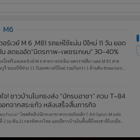
ี่ใช้
M6
ตอร์เวย์ M 6 ,M81 รถแห่ใช้แน่น ปีใหม่ 11 วัน ยอด
้านคัน ลดแออัด"มิตรภาพ-เพชรเกษม" 30-40%
ine
้นสูง
งวิ่งฟรี มอเตอร์เวย์ M 6 สายบางปะอิน-นครราชสีมา และ M 81 สาย
รี รถแห่ใช้ช่วง 11 วันเทศกาลปีใหม่ รวมกันกว่า 1 ล้านคัน ช่วงแบ่งเบา
ธิน ถนนมิตรภาพ ถนนเพชรเกษม ได้ 30-40%
ใจ! ชาวบ้านโบกธงส่ง “นักรบอาชา” ควบ T-84
อกจากสระแก้ว หลังเสร็จสิ้นภารกิจ
tary Force“ โพสต์คลิปนักรบอาชาควบรถถังหลัก T-84 Oplot-M แห่ง
่ 2 (ม.พัน.2) กองทัพบกไทย และมีชาวบ้านในพื้นที่ถือธงชาติโบกมือ
วขอบคุณ