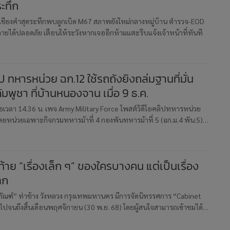
ะทึก
ชียงคำสุดระทึกพบลูกเบิด M67 สภาพยังใหม่กลางหมู่บ้าน ตำรวจ-EOD
ำลายได้ปลอดภัย เตือนให้ระวังหากเจออีกห้ามแตะรีบแจ้งเจ้าหน้าที่ทันที
 ทหารหน่วย ฉก.12 ใช้รถถังยิงถล่มฐานที่มั่น
พูชา ที่บ้านหนองจาน เมื่อ 9 ธ.ค.
เมื่อเวลา 14.36 น. เพจ Army Military Force โพสต์วิดีโอคลิปทหารหน่วย
โดยหน่วยเฉพาะกิจกรมทหารม้าที่ 4 กองพันทหารม้าที่ 5 (ฉก.ม.4 พัน.5)
0A3 ยิงถล่มฐานที่มั่นทางทหารของกัมพูชา ที่บ้านหนองจ
ดท้าย “เรื่องเล็ก ๆ” ของใครบางคน แต่เป็นเรื่อง
ลก
ิพิธภัณฑ์” ท่าช้าง วังหลวง กรุงเทพมหานคร มีการจัดนิทรรศการ “Cabinet
 ไปจนถึงสิ้นเดือนพฤศจิกายน (30 พ.ย. 68) โดยผู้สนใจสามารถเข้าชมได้