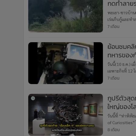
กดทำลายร
พะเยา-ชาวบ้านเ
เร่งเก็บกู้และท
7 เดือน
ย้อนชมคลิป
ทหารของกัม
วันนี้(10 ธ.ค.) 
เฉพาะกิจที่ 12 
ใช้รถถังหลัก M6
7 เดือน
กูปรีตัวสุ
ใหญ่ของโ
วันนี้ที่ “ท่าพ
of Curiosities”
ฟรี
8 เดือน