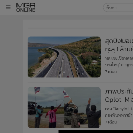
เลือกเครื่องมือท
•
หน้าหลัก
ค้นหา
•
ทันเหตุการณ์
Google
•
ภาคใต้
สุดปัง!มอเ
•
ภูมิภาค
ทุะลุ 1 ล
MGR Onl
•
Online Section
ค้นหาขั
ทล.เผยเปิดทดลอ
•
บันเทิง
บางใหญ่-กาญจนบุ
•
ผู้จัดการรายวัน
จราจรถนนพหลโย
7 เดือน
•
คอลัมนิสต์
•
ละคร
ภาพประทับ
•
CbizReview
Oplot-M อ
•
Cyber BIZ
เพจ “Army Mili
•
ผู้จัดกวน
กองพันทหารม้าที
•
Good health & Well-being
ทักทายและกล่า
7 เดือน
•
Green Innovation & SD