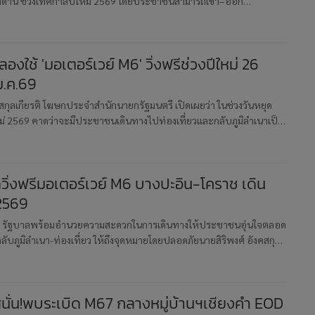
าด่าน ช่วงเทศกาลปีใหม่ 2569 โดยประชาชนสามารถเข้า–ออก
ด้ 7 ด่าน ได้แก่1. ด่านบางปะอิน — เชื่อมต่อมอเตอร์เวย์ M9, ทล.9
ันต
องใช้ 'มอเตอร์เวย์ M6' วิ่งฟรีช่วงปีใหม่ 26
ม.ค.69
คสกุลเกียรติ โฆษกประจำสำนักนายกรัฐมนตรี เปิดเผยว่า ในช่วงวันหยุด
่ 2569 คาดว่าจะมีประชาชนเดินทางไปท่องเที่ยวและกลับภูมิลำเนาเป็น
ั้นเพื่ออำนวยความสะดวกและความปลอดภัยให้กับประชาชนในการเดิน
วิ่งฟรีมอเตอร์เวย์ M6 บางปะอิน-โคราช เดิน
 2569
ี้! รัฐบาลพร้อมอำนวยความสะดวกในการเดินทางให้ประชาชนอุ่นใจตลอด
ลับภูมิลำเนา-ท่องเที่ยว ให้ถึงจุดหมายโดยปลอดภัยนายสิริพงศ์ อังคสกุล
ะจำสำนักนายกรัฐมนตรี เปิดเผยว่า ในช่วงวันหยุดยาวเทศกาลปีใหม
สนั่น!พบระเบิด M67 กลางหมู่บ้านฯเชียงคำ EOD