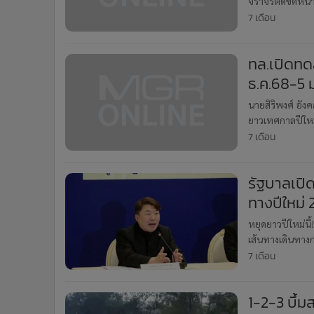
จราจรติดขัดหน้
•
อินโดจีน
มอเตอร์เวย์ M6 ไ
7 เดือน
•
กองทุนรวม
(วงแหวนฝั่งตะว
•
Celeb Online
ทล.เปิดทดล
•
Factcheck
ธ.ค.68-5 
•
ญี่ปุ่น
นายสิริพงศ์ อัง
•
News1
ยาวเทศกาลปีใหม
•
Gotomanager
จำนวนมาก ดังน
7 เดือน
ทาง
รัฐบาลเปิด
ทางปีใหม่
หยุดยาวปีใหม่น
เส้นทางเดินทางก
เกียรติ โฆษกปร
7 เดือน
1-2-3 บึ้ม