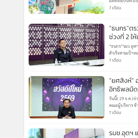
แต่ต้องเป็นหัว
•
อินโดจีน
7 เดือน
•
กองทุนรวม
•
Celeb Online
“ธนกร”ตรวจเยี่
•
Factcheck
ช่วงที่ 2 
•
ญี่ปุ่น
“ธนกร”รมว.อุตฯ 
•
News1
สำเร็จตามเป้าห
•
Gotomanager
นิคมอุตสาหกรร
7 เดือน
อุตสาหก
“ยศสิงห์” 
อิทธิพลมืด
วันนี้( 29 ธ.ค.)
คณะผู้บริหาร ข
สวัสดีปีใหม่ 2
7 เดือน
รมช.อุตฯ แ