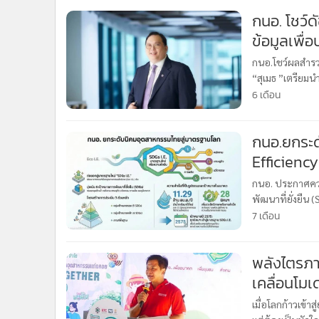
•
Management & HR
กนอ. โชว์ด
•
MGR Live
ข้อมูลเพื่อ
•
Infographic
•
การเมือง
กนอ.โชว์ผลสำรว
“สุเมธ ”เตรียมนำ
•
ท่องเที่ยว
มาตรฐานสากลนาย
6 เดือน
•
กีฬา
•
ต่างประเทศ
กนอ.ยกระด
•
Special Scoop
Efficienc
•
เศรษฐกิจ-ธุรกิจ
•
จีน
ยั่งยืน
กนอ. ประกาศควา
•
ชุมชน-คุณภาพชีวิต
พัฒนาที่ยั่งยืน
•
อาชญากรรม
Efficiency) ปร
7 เดือน
•
Motoring
•
เกม
พลังไตรภา
•
วิทยาศาสตร์
เคลื่อนโมเดล "ขยะแลกก
•
SMEs
ยั่งยืน
เมื่อโลกก้าวเข้า
•
หุ้น