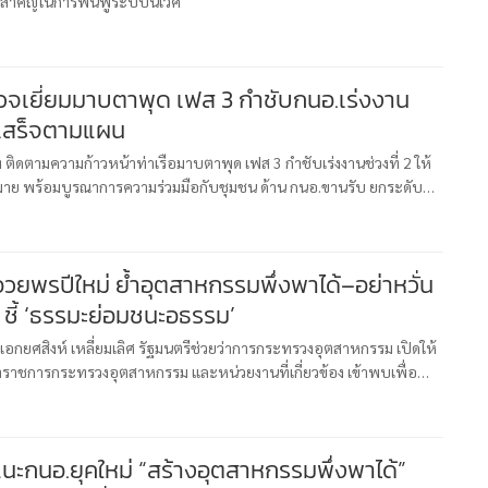
ใจสำคัญในการฟื้นฟูระบบนิเวศ
ยมมาบตาพุด เฟส 3 กำชับกนอ.เร่งงาน
ให้เสร็จตามแผน
ติดตามความก้าวหน้าท่าเรือมาบตาพุด เฟส 3 กำชับเร่งงานช่วงที่ 2 ให้
มาย พร้อมบูรณาการความร่วมมือกับชุมชน ด้าน กนอ.ขานรับ ยกระดับ
มสู่มาตรฐานสากลนายธนกร วังบุญคงชนะ รัฐมนตรีว่าการกระทรวง
อวยพรปีใหม่ ย้ำอุตสาหกรรมพึ่งพาได้–อย่าหวั่น
 ชี้ ‘ธรรมะย่อมชนะอธรรม’
จ่าเอกยศสิงห์ เหลี่ยมเลิศ รัฐมนตรีช่วยว่าการกระทรวงอุตสาหกรรม เปิดให้
้าราชการกระทรวงอุตสาหกรรม และหน่วยงานที่เกี่ยวข้อง เข้าพบเพื่อ
569 โดยมีคณะผู้บริหารกระทรวงอุตสาหกรรม นำโดย นายพีรวัส
นะกนอ.ยุคใหม่ “สร้างอุตสาหกรรมพึ่งพาได้”