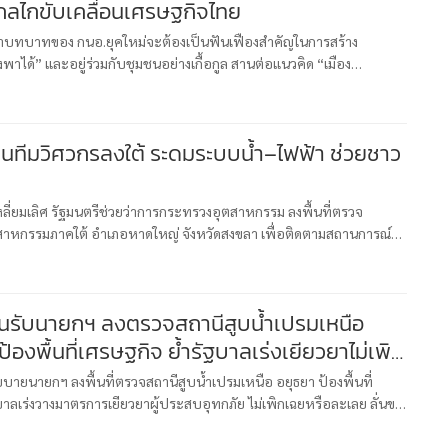
่กลไกขับเคลื่อนเศรษฐกิจไทย
 ย้ำบทบาทของ กนอ.ยุคใหม่จะต้องเป็นฟันเฟืองสำคัญในการสร้าง
พาได้” และอยู่ร่วมกับชุมชนอย่างเกื้อกูล สานต่อแนวคิด “เมือง
เวศ” ด้าน “ สุเมธ” ผู้ว่าฯกนอ.ชูวิสัยทัศน์ใหม่ “One for All: From Le
 ขนทีมวิศวกรลงใต้ ระดมระบบน้ำ–ไฟฟ้า ช่วยชาว
เหลี่ยมเลิศ รัฐมนตรีช่วยว่าการกระทรวงอุตสาหกรรม ลงพื้นที่ตรวจ
าหกรรมภาคใต้ อำเภอหาดใหญ่ จังหวัดสงขลา เพื่อติดตามสถานการณ์
ทีมวิศวกร ข้าราชการส่วนกลาง–ส่วนภูมิภาค ลงพื้นที่ช่วยเหลือประชา
นรับนายกฯ ลงตรวจสถานีสูบน้ำเปรมเหนือ
้องพื้นที่เศรษฐกิจ ย้ำรัฐบาลเร่งเยียวยาไม่เพิก
่อมั่น
ายนายกฯ ลงพื้นที่ตรวจสถานีสูบน้ำเปรมเหนือ อยุธยา ป้องพื้นที่
บาลเร่งวางมาตรการเยียวยาผู้ประสบอุทกภัย ไม่เพิกเฉยหรือละเลย ลั่นขอ
จะผ่านวิกฤตไปด้วยกันวันที่ 19 พฤศจิกายน 2568 ที่จังหวัดพ