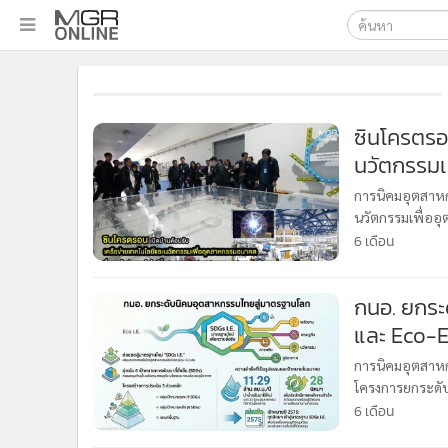
เลือกเครื่องมือท
•
หน้าหลัก
ค้นหา
•
ทันเหตุการณ์
Google
•
ภาคใต้
ซินโครตรอ
•
ภูมิภาค
นวัตกรรมเ
MGR Onl
•
Online Section
เทคโนโลยีข
ค้นหาขั
การนิคมอุตสาห
•
บันเทิง
นวัตกรรมเพื่ออ
•
ผู้จัดการรายวัน
โครตรอน เสริมส
6 เดือน
ในอนาคต
•
คอลัมนิสต์
•
ละคร
กนอ. ยกระ
•
CbizReview
และ Eco-E
•
Cyber BIZ
การนิคมอุตสาห
•
ผู้จัดกวน
โครงการยกระดับน
•
Good health & Well-being
6 เดือน
•
Green Innovation & SD