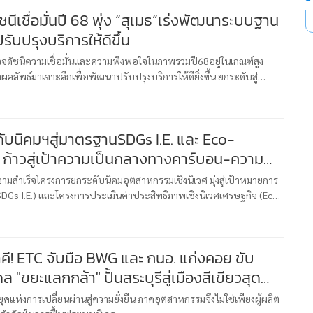
ัชนีเชื่อมั่นปี 68 พุ่ง “สุเมธ”เร่งพัฒนาระบบฐาน
ปรับปรุงบริการให้ดีขึ้น
จดัชนีความเชื่อมั่นและความพึงพอใจในภาพรวมปี68อยู่ในเกณฑ์สูง
ผลลัพธ์มาเจาะลึกเพื่อพัฒนาปรับปรุงบริการให้ดียิ่งขึ้น ยกระดับสู่
สุเมธ ตั้งประเสริฐ ผู้ว่าการการนิคมอุตสาหกรรมแห่งประเทศไทย (กน
ับนิคมฯสู่มาตรฐานSDGs I.E. และ Eco-
y ก้าวสู่เป้าความเป็นกลางทางคาร์บอน-ความ
มสำเร็จโครงการยกระดับนิคมอุตสาหกรรมเชิงนิเวศ มุ่งสู่เป้าหมายการ
 (SDGs I.E.) และโครงการประเมินค่าประสิทธิภาพเชิงนิเวศเศรษฐกิจ (Eco-
ะจำปีงบประมาณ 2568 เผยผลลัพธ์การดำเนินงานที่โดดเด่นของนิค
คี! ETC จับมือ BWG และ กนอ. แก่งคอย ขับ
ล้า" ปั้นสระบุรีสู่เมืองสีเขียวสุด
สู่ยุคแห่งการเปลี่ยนผ่านสู่ความยั่งยืน ภาคอุตสาหกรรมจึงไม่ใช่เพียงผู้ผลิต