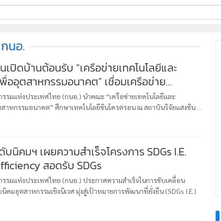
ี่ใช้
กนอ.
นเปิดบ้านต้อนรับ “เครือข่ายเทคโนโลยีและ
พื่ออุตสาหกรรมอนาคต” เชื่อมเครือข่าย
ine
ั้นสูง
้นสูง
กรรมแห่งประเทศไทย (กนอ.) นำคณะ “เครือข่ายเทคโนโลยีและ
ุตสาหกรรมอนาคต” ศึกษาเทคโนโลยีซินโครตรอน ณ สถาบันวิจัยแสงซิน
ร้างศักยภาพสร้างความรู้ความเข้าใจด้านเทคโนโลยีและนวัตกรรมสำคัญ
ดับนิคมฯ เผยความสำเร็จโครงการ SDGs I.E.
fficiency สอดรับ SDGs
กรรมแห่งประเทศไทย (กนอ.) ประกาศความสำเร็จในการขับเคลื่อน
ิคมอุตสาหกรรมเชิงนิเวศ มุ่งสู่เป้าหมายการพัฒนาที่ยั่งยืน (SDGs I.E.)