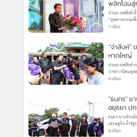
พลิกโฉมสู
จ่าเอก ยศสิงห์
“อุตสาหกรรมพึ่ง
อุตสาหกรรมเชิงนิ
7 เดือน
“จ่าสิงห์”
หาดใหญ่
จ่าเอก ยศสิงห์ 
ราชการนิคมอุตส
อุทกภัย พร้อมขน
8 เดือน
ชนแ
"ธนกร" ขา
อยุธยา ปกป
เฉย ขอให้เชื
ธนกร ขานรับนโยบ
เศรษฐกิจ ย้ำรัฐ
ให้เชื่อมั่น เรา
8 เดือน