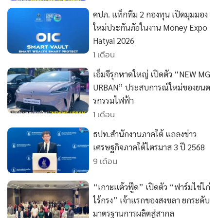
•
Good health & Well-being
คปภ. แท็กทีม 2 กองทุน เปิดมุมมอง
•
Green Innovation & SD
ใหม่ประกันภัยในงาน Money Expo
•
Management & HR
Hatyai 2026
•
MGR Live
1 เดือน
•
Infographic
เอ็มจีรุกหาดใหญ่ เปิดตัว “NEW MG
•
การเมือง
URBAN” ประสบการณ์ใหม่ของยนต
•
ท่องเที่ยว
รกรรมไฟฟ้า
•
กีฬา
1 เดือน
•
ต่างประเทศ
ธปท.สำนักงานภาคใต้ แถลงข่าว
•
Special Scoop
เศรษฐกิจภาคใต้ไตรมาส 3 ปี 2568
•
เศรษฐกิจ-ธุรกิจ
9 เดือน
•
จีน
•
ชุมชน-คุณภาพชีวิต
“เกาะแต้วฟู๊ด” เปิดตัว “ฟาร์มไข่ไก่
•
อาชญากรรม
ไร้กรง” เจ้าแรกของสงขลา ยกระดับ
•
Motoring
มาตรฐานการผลิตสู่สากล