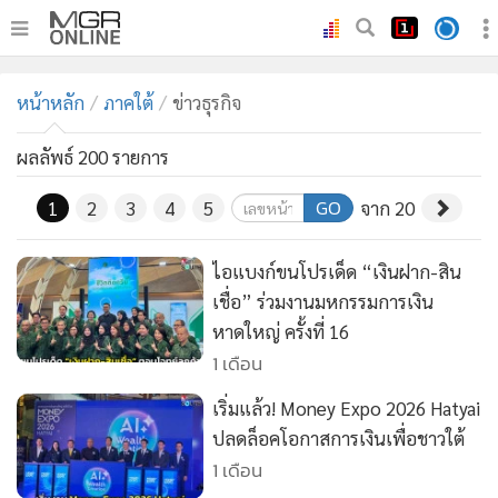
•
หน้าหลัก
หน้าหลัก
ภาคใต้
ข่าวธุรกิจ
•
ทันเหตุการณ์
•
ภาคใต้
ผลลัพธ์ 200 รายการ
•
ภูมิภาค
GO
1
2
3
4
5
จาก 20
•
Online Section
•
บันเทิง
ไอแบงก์ขนโปรเด็ด “เงินฝาก-สิน
•
ผู้จัดการรายวัน
เชื่อ” ร่วมงานมหกรรมการเงิน
•
คอลัมนิสต์
หาดใหญ่ ครั้งที่ 16
•
ละคร
1 เดือน
•
CbizReview
เริ่มแล้ว! Money Expo 2026 Hatyai
•
Cyber BIZ
ปลดล็อคโอกาสการเงินเพื่อชาวใต้
•
ผู้จัดกวน
1 เดือน