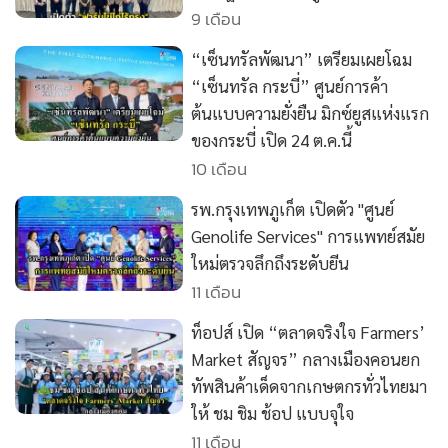
•
เกม
9 เดือน
•
วิทยาศาสตร์
“เซ็นทรัลพัฒนา” เตรียมเผยโฉม
•
SMEs
“เซ็นทรัล กระบี่” ศูนย์การค้า
•
หุ้น
ต้นแบบความยั่งยืน มิกซ์ยูสแห่งแรก
ของกระบี่ เปิด 24 ต.ค.นี้
•
อินโดจีน
10 เดือน
•
กองทุนรวม
•
Celeb Online
รพ.กรุงเทพภูเก็ต เปิดตัว "ศูนย์
•
Factcheck
Genolife Services" การแพทย์สมัย
ใหม่ตรวจลึกถึงระดับยีน
•
ญี่ปุ่น
11 เดือน
•
News1
•
Gotomanager
ท็อปส์ เปิด “ตลาดจริงใจ Farmers’
Market สัญจร” กลางเมืองคอนยก
ทัพสินค้าเด็ดจากเกษตกรทั่วไทยมา
ให้ ชม ชิม ช้อป แบบจุใจ
11 เดือน