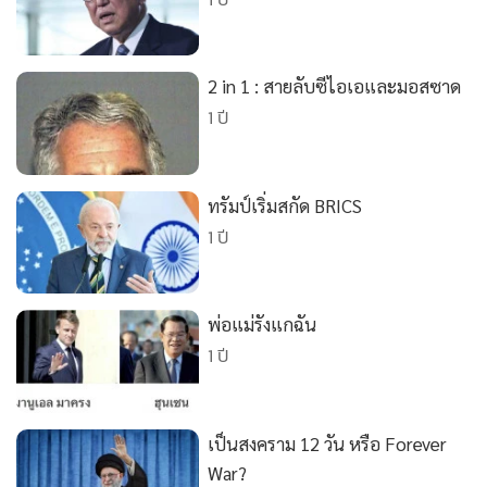
•
Good health & Well-being
•
Green Innovation & SD
•
Management & HR
2 in 1 : สายลับซีไอเอและมอสซาด
•
MGR Live
1 ปี
•
Infographic
•
การเมือง
•
ท่องเที่ยว
ทรัมป์เริ่มสกัด BRICS
1 ปี
•
กีฬา
•
ต่างประเทศ
•
Special Scoop
พ่อแม่รังแกฉัน
•
เศรษฐกิจ-ธุรกิจ
1 ปี
•
จีน
•
ชุมชน-คุณภาพชีวิต
•
อาชญากรรม
เป็นสงคราม 12 วัน หรือ Forever
•
Motoring
War?