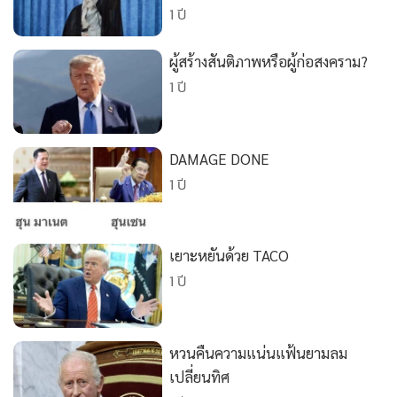
1 ปี
•
เกม
•
วิทยาศาสตร์
ผู้สร้างสันติภาพหรือผู้ก่อสงคราม?
•
SMEs
1 ปี
•
หุ้น
•
อินโดจีน
•
กองทุนรวม
DAMAGE DONE
•
Celeb Online
1 ปี
•
Factcheck
•
ญี่ปุ่น
เยาะหยันด้วย TACO
•
News1
1 ปี
•
Gotomanager
หวนคืนความแน่นแฟ้นยามลม
เปลี่ยนทิศ