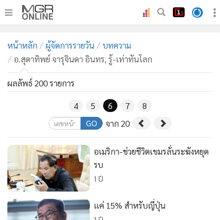
•
หน้าหลัก
หน้าหลัก
ผู้จัดการรายวัน
บทความ
•
ทันเหตุการณ์
อ.สุดาทิพย์ จารุจินดา อินทร, รู้-เท่าทันโลก
•
ภาคใต้
•
ผลลัพธ์ 200 รายการ
ภูมิภาค
•
Online Section
4
5
6
7
8
•
บันเทิง
GO
จาก 20
•
ผู้จัดการรายวัน
•
คอลัมนิสต์
อเมริกา-ช่วยชีวิตเขมรลั่นระฆังหยุด
•
ละคร
รบ
•
CbizReview
1 ปี
•
Cyber BIZ
•
ผู้จัดกวน
แค่ 15% สำหรับญี่ปุ่น
1 ปี