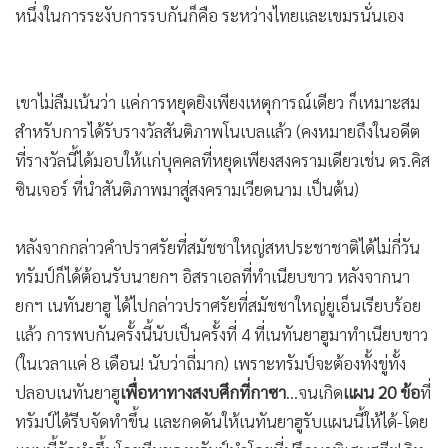
ปลายเดือนกันยายนที่ผ่านมา ปธน.ทรัมป์ ได้อวดสรรพคุณผล
•
เกม
งานของตัวเองในการสร้างสันติภาพ (คือการระงับการหยุดยิง-ทั้ง
•
วิทยาศาสตร์
ชั่วคราวและถาวร) ถึง 7 ครั้งในรอบ 8 เดือนที่เข้ามารับตำแหน่ง-
•
SMEs
โดยเน้นว่า การทำให้เกิดสันติภาพโดยการหยุดยิงระหว่างสอง
•
หุ้น
ประเทศคู่อริหรือคู่สงคราม ก็จะเป็นการช่วยรักษาชีวิตของทหาร
•
อินโดจีน
ทั้งสองฝ่าย ไม่ต้องมีการสูญเสียท่ามกลางการห้ำหั่นในการรบ
•
กองทุนรวม
รวมทั้งชีวิตของพลเรือนที่ต้องสูญเสียท่ามกลางสงครามเป็น
•
Celeb Online
จำนวนมหาศาล ตลอดจนผู้บาดเจ็บพิการอีกมากมายในการสู้รบ
•
Factcheck
ด้วย
•
ญี่ปุ่น
หนึ่งในการระงับการรบกันก็คือ ระหว่างไทยและเขมรนั่นเอง
•
News1
•
Gotomanager
เขาไม่ลืมเน้นว่า แค่การหยุดยิงเพียงเหตุการณ์เดียว ก็เหมาะสม
สำหรับการได้รับรางวัลสันติภาพโนเบลแล้ว (คงหมายถึงในอดีต
ที่รางวัลนี้ได้มอบให้แก่บุคคลที่หยุดเพียงสงครามเดียวเช่น ดร.คิส