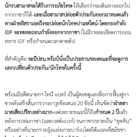
คนโปรดของทรัมป์) นายจาเร็ด คุชเนอร์-สามีของอีวองกา
ทรัมป์-ให้กลับมาช่วยดูแลเรื่องข้อตกเสนอ 20 ข้อเพื่อสงบศึกที่
กาซานี้ด้วย
แผนนี้เป้าหมายคือ
ให้ฮามาสต้องยอมปล่อยตัวประกัน
(ที่ยังมี
ชีวิตอยู่-และศพของตัวประกัน)
คืนแก่อิสราเอลอย่างไม่มีเงื่อนไข
ใดๆ-พร้อมฮามาสต้องวางอาวุธทั้งหมด-เพื่อแลกกับนักโทษ
ปาเลสไตน์
ที่ถูกจับทุกข์ทรมานอยู่ในคุกของอิสราเอล (มีบาง
ประเภทระดับหัวหน้าที่มีโทษประหารชีวิต; ยังมีทั้งเด็กหญิง
ปาเลสไตน์ที่ถูกจับทั้งที่กาซาและเวสต์แบงก์จำนวนมาก)-
โดย
นักรบฮามาสจะได้รับการอภัยโทษ-
ให้เลือกว่าจะเดินทางออกไป
จากกาซาก็ได้-
และเมื่อฮามาสปล่อยตัวประกันออกมาหมดแล้ว
ทางฝ่ายอิสราเอลถึงจะปล่อยนักโทษปาเลสไตน์-โดยกองกำลัง
IDF จะทยอยถอนกำลังออกจากกาซา
(ไม่มีรายละเอียดการถอน
ทหาร IDF หรือกำหนดเวลาตายตัว)