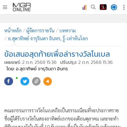
•
หน้าหลัก
•
หน้าหลัก
ทันเหตุการณ์
ผู้จัดการรายวัน
บทความ
อ.สุดาทิพย์ จารุจินดา อินทร, รู้-เท่าทันโลก
•
ภาคใต้
•
ภูมิภาค
ข้อเสนอสุดท้ายเพื่อล่ารางวัลโนเบล
•
Online Section
เผยแพร่:
2 ต.ค. 2568 15:36
ปรับปรุง:
2 ต.ค. 2568 15:36
•
บันเทิง
โดย: อ.สุดาทิพย์ จารุจินดา อินทร
•
ผู้จัดการรายวัน
•
คอลัมนิสต์
•
ละคร
•
CbizReview
•
Cyber BIZ
•
ผู้จัดกวน