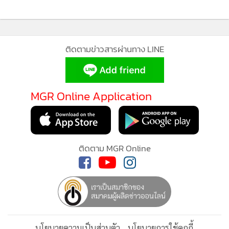
อิสราเอล
ถล่มทุกวันแบบฆ่าล้างเผาพันธุ์ไม่ให้เหลือสิ่งมีชีวิตอยู่ต่อ
ไป
ติดตามข่าวสารผ่านทาง LINE
และอีก 10 วันก็จะเป็นวันประกาศรางวัลโนเบลสันติภาพ-ทรัมป์
จึงรีบเสนอแผนนี้อย่างปุบปับ
และแทบทุกคนมองเห็นว่า มันก็
เหมือนกับข้อเสนอของอดีตปธน.ไบเดนเมื่อ 9 เดือนที่แล้วนั่น
MGR Online Application
แหละ
เพียงแต่มาปัดฝุ่นใหม่และเรียบเรียงจนขยายเป็น 20 ข้อ
ทั้งๆ ที่
รายละเอียดยังหาได้ยากมากในแผนนี้
เนทันยาฮูอาจอยากช่วยทรัมป์เพื่อได้รับรางวัลโนเบลสันติภาพ-
ติดตาม MGR Online
เพราะทรัมป์ยังไม่สามารถทำตามข้อหาเสียงที่เขาสามารถหยุด
สงครามที่ยูเครนได้ใน 24 ชม.-และการฆ่าล้างเผ่าพันธุ์ที่กาซา ก็
ขยายตัว
ไปถึงกองทัพอิสราเอลบุกโจมตีทั้งฐานพัฒนานิวเคลียร์
ของ
อิหร่าน
-และการโจมตีใจกลางเมือง
โดฮา
เด็ดหัวผู้นำฝ่าย
การเมืองของฮามาสที่สำนักงานการเมืองของฮามาสที่นั่น-ซึ่ง
นโยบายความเป็นส่วนตัว
นโยบายการใช้คุกกี้
ทำให้ฝ่ายอาหรับใน GCC, สันนิบาตอาหรับและกลุ่มองค์กร
ข้อกำหนดและเงื่อนไขการใช้บริการ
มุสลิมทั่วโลก ได้รวมตัวกันออกมา
ประณามอิสราเอลอย่างหนัก