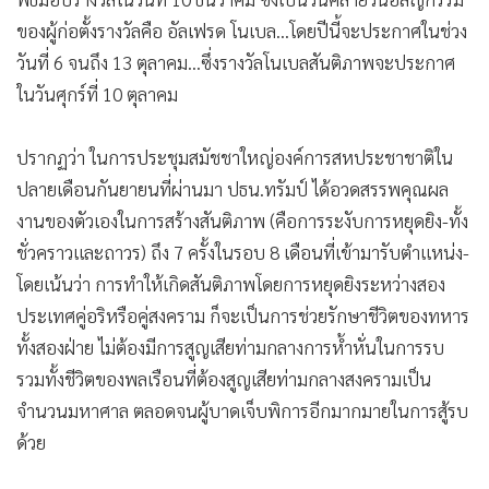
•
Good health & Well-being
•
Green Innovation & SD
•
Management & HR
•
MGR Live
•
Infographic
•
การเมือง
•
ท่องเที่ยว
•
กีฬา
คณะกรรมการรางวัลโนเบลถือเป็นธรรมเนียมที่จะประกาศราย
•
ต่างประเทศ
ชื่อผู้ได้รับรางวัลในสองอาทิตย์แรกของเดือนตุลาคม และจะทำ
พิธีมอบรางวัลในวันที่ 10 ธันวาคม ซึ่งเป็นวันคล้ายวันอสัญกรรม
•
Special Scoop
ของผู้ก่อตั้งรางวัลคือ อัลเฟรด โนเบล...โดยปีนี้จะประกาศในช่วง
•
เศรษฐกิจ-ธุรกิจ
วันที่ 6 จนถึง 13 ตุลาคม...ซึ่งรางวัลโนเบลสันติภาพจะประกาศ
•
จีน
ในวันศุกร์ที่ 10 ตุลาคม
•
ชุมชน-คุณภาพชีวิต
•
อาชญากรรม
ปรากฏว่า ในการประชุมสมัชชาใหญ่องค์การสหประชาชาติใน
•
Motoring