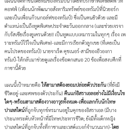
ซินเจอร์ ที่นำสันติภาพมาสู่สงครามเวียดนาม เป็นต้น)
หลังจากกล่าวคำปราศรัยที่สมัชชาใหญ่สหประชาชาติได้ไม่กี่วัน
ทรัมป์ก็ได้ต้อนรับนายกฯ อิสราเอลที่ทำเนียบขาว หลังจากนา
ยกฯ เนทันยาฮู ได้ไปกล่าวปราศรัยที่สมัชชาใหญ่ยูเอ็นเรียบร้อย
แล้ว การพบกันครั้งนี้นับเป็นครั้งที่ 4 ที่เนทันยาฮูมาทำเนียบขาว
(ในเวลาแค่ 8 เดือน! นับว่าถี่มาก) เพราะทรัมป์จะต้องทั้งขู่ทั้ง
ปลอบเนทันยาฮู
เพื่อหาทางสงบศึกที่กาซา
...จนเกิด
แผน 20 ข้อ
ที่
ทรัมป์ได้รีบจัดทำขึ้น และกดดันให้เนทันยาฮูรับแผนนี้ให้ได้-โดย
แผนนี้จัดทำขึ้นโดยทีมของทรัมป์นำโดยที่ปรึกษาพิเศษสตีฟ วิท
คอฟฟ์ (เพื่อนนักพัฒนาอสังหาริมทรัพย์ของทรัมป์ที่นิวยอร์ก
และเป็นเพื่อนก๊วนกอล์ฟของทรัมป์) ซึ่งเป็นคนยิวด้วย และมี
ตำแหน่งเป็นถึงทูตพิเศษประจำตะวันออกกลาง (และช่วยเจรจา
กับรัสเซียเรื่องยูเครนด้วย!! เป็นทูตแบบเหมารวมในทุกๆ เรื่อง เพ
ราะทรัมป์ไว้ใจเป็นพิเศษ)-และมีการเรียกตัวลูกเขย (ที่เคยเป็น