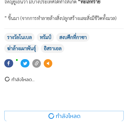
ที่สำคัญคือ
จะมีปธน.ทรัมป์นั่งเป็นประธานของคณะที่จะดูการ
แลกเปลี่ยนตัวประกัน/นักโทษในครั้งนี้
รางวัลโนเบล
ทรัมป์
สงบศึกที่กาซา
พร้อมมีอดีตนายกฯ โทนี แบลร์ เป็นผู้คอยดูแลเพื่อการฟื้นฟูกา
ซาหลังเสร็จสิ้นการวางอาวุธ
ข้อเสนอ 20 ข้อนี้ เห็นชัดว่า
ฝ่ายฮา
ฆ่าล้างเผาพันธุ์
อิสราเอล
มาสเสียเปรียบอย่างมาก-
แต่เพราะขณะนี้ก็ถึง
กำหนด 2 ปี
แล้ว
หลังการถล่มกาซา (และเวสต์แบงก์) จนกาซากลายเป็น “ยุคหิน”
หรืออย่างที่นายกฯ หญิงแห่งเกาะบาร์เบโดสได้แถลงที่สมัชชา
ใหญ่ยูเอ็นว่า มีบางประเทศได้ทำให้เกิด
“ทะเลทราย
ยอดนิยม
อ่านเพิ่มเติม
” ขึ้นมา (จากการทำลายล้างสิ่งปลูกสร้างและสิ่งมีชีวิตทั้งมวล)
และเรียกการกระทำดังกล่าวนี้ว่า “เพื่อสร้างสันติภาพ!!” ซึ่ง
กำลังโหลด...
หมายถึงเมืองในกาซาต้องถูกทำลายสิ้นให้เป็นทะเลทราย เพื่อให้
เกิดสันติภาพนั่นเอง
เป็น
2 ปีเต็ม
(จาก 7 ตุลาคม 2566) ที่