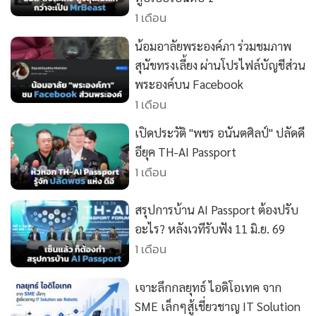
•
Good health & Well-being
1 เดือน
•
Green Innovation & SD
•
Management & HR
น้อมอาลัยพระองค์ภา ร่วมชมภาพ
สุนัขทรงเลี้ยง ผ่านโปรไฟล์บัญชีส่วน
•
MGR Live
พระองค์บน Facebook
•
Infographic
1 เดือน
•
การเมือง
•
ท่องเที่ยว
เปิดประวัติ "พชร อนันตศิลป์" ปลัดดี
อียุค TH-AI Passport
•
กีฬา
1 เดือน
•
ต่างประเทศ
•
Special Scoop
สรุปการบ้าน AI Passport ต้องปรับ
•
เศรษฐกิจ-ธุรกิจ
อะไร? หลังเวทีรับฟัง 11 มิ.ย. 69
•
จีน
1 เดือน
•
ชุมชน-คุณภาพชีวิต
•
อาชญากรรม
เจาะลึกกลยุทธ์ ไอดิโอเทค จาก
SME เล็กๆสู้เชี่ยวชาญ IT Solution
•
Motoring