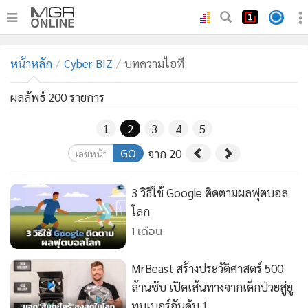
•
หน้าหลัก
หน้าหลัก
Cyber BIZ
บทความไอที
•
ทันเหตุการณ์
•
ภาคใต้
ผลลัพธ์ 200 รายการ
•
ภูมิภาค
1
2
3
4
5
•
Online Section
GO
จาก 20
•
บันเทิง
•
ผู้จัดการรายวัน
3 วิธีใช้ Google ติดตามผลฟุตบอล
•
คอลัมนิสต์
โลก
•
ละคร
1 เดือน
•
CbizReview
•
Cyber BIZ
MrBeast สร้างประวัติศาสตร์ 500
ล้านซับ เปิดเส้นทางจากเด็กป่วยสู่ยู
•
ผู้จัดกวน
ทูบเบอร์อันดับ 1