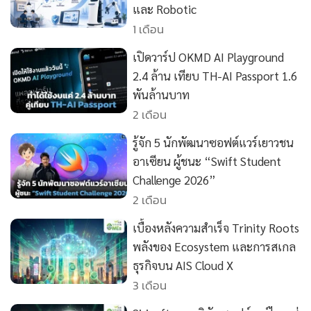
และ Robotic
•
เกม
1 เดือน
•
วิทยาศาสตร์
•
SMEs
เปิดวาร์ป OKMD AI Playground
2.4 ล้าน เทียบ TH-AI Passport 1.6
•
หุ้น
พันล้านบาท
•
อินโดจีน
2 เดือน
•
กองทุนรวม
•
Celeb Online
รู้จัก 5 นักพัฒนาซอฟต์แวร์เยาวชน
อาเซียน ผู้ชนะ “Swift Student
•
Factcheck
Challenge 2026”
•
ญี่ปุ่น
2 เดือน
•
News1
•
Gotomanager
เบื้องหลังความสำเร็จ Trinity Roots
พลังของ Ecosystem และการสเกล
ธุรกิจบน AIS Cloud X
3 เดือน