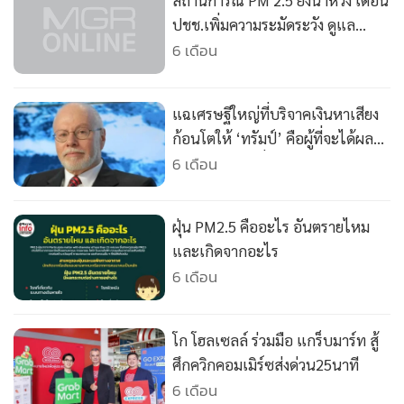
สถานการณ์ PM 2.5 ยังน่าห่วง เตือน
•
เกม
ปชช.เพิ่มความระมัดระวัง ดูแล
•
วิทยาศาสตร์
สุขภาพใกล้ชิด
6 เดือน
•
SMEs
•
หุ้น
แฉเศรษฐีใหญ่ที่บริจาคเงินหาเสียง
•
อินโดจีน
ก้อนโตให้ ‘ทรัมป์’ คือผู้ที่จะได้ผล
•
กองทุนรวม
ประโยชน์มากที่สุด จากการเข้ายึด
6 เดือน
•
Celeb Online
อุตสาหกรรมน้ำมันเวเนซุเอลา
•
Factcheck
ฝุ่น PM2.5 คืออะไร อันตรายไหม
•
ญี่ปุ่น
และเกิดจากอะไร
•
News1
6 เดือน
•
Gotomanager
โก โฮลเซลล์ ร่วมมือ แกร็บมาร์ท สู้
ศึกควิกคอมเมิร์ซส่งด่วน25นาที
6 เดือน