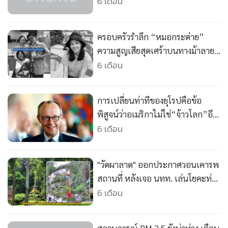
•
Good health & Well-being
6 เดือน
•
Green Innovation & SD
•
Management & HR
ครอบครัวรำลึก “หมอกระต่าย”
•
MGR Live
ความสูญเสียสุดเศร้าบนทางม้าลาย
•
Infographic
วอนรัฐคุมเข้มความเร็ว-กฎจราจร
6 เดือน
•
การเมือง
•
ท่องเที่ยว
การเปลี่ยนท่าทีของยุโรปคือข้อ
•
กีฬา
พิสูจน์ว่าอเมริกาไม่ใช่“จ้าวโลก”อีก
•
ต่างประเทศ
ต่อไปแล้ว!!!
6 เดือน
•
Special Scoop
•
เศรษฐกิจ-ธุรกิจ
"วัดผาลาด" ออกประกาศวอนเคารพ
•
จีน
สถานที่ หลังเจอ นทท. เล่นโยคะท่า
•
ชุมชน-คุณภาพชีวิต
ยากกลางวัด
6 เดือน
•
อาชญากรรม
•
Motoring