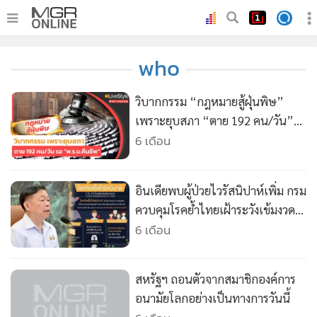
•
หน้าหลัก
who
•
ทันเหตุการณ์
•
ภาคใต้
วิบากกรรม “กฎหมายสู้ฝุ่นพิษ”
•
ภูมิภาค
เพราะยุบสภา “ตาย 192 คน/วัน”
รอ “พ.ร.บ.คืนชีพ”
6 เดือน
•
Online Section
•
บันเทิง
•
ผู้จัดการรายวัน
อินเดียพบผู้ป่วยไวรัสนิปาห์เพิ่ม กรม
•
คอลัมนิสต์
ควบคุมโรคย้ำไทยเฝ้าระวังเข้มงวด
มั่นใจมาตรการคัดกรอง พร้อมขอ
6 เดือน
•
ละคร
ประชาชนไม่ตื่นตระหนก
•
CbizReview
•
Cyber BIZ
สหรัฐฯ ถอนตัวจากสมาชิกองค์การ
•
ผู้จัดกวน
อนามัยโลกอย่างเป็นทางการวันนี้