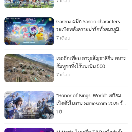
•
Good health & Well-being
7 เดือน
•
Green Innovation & SD
•
Management & HR
Garena ผนึก Sanrio characters
•
MGR Live
ระเบิดพลังความน่ารักทั่วสมรภูมิ
•
Infographic
RoV
7 เดือน
•
การเมือง
•
ท่องเที่ยว
เจออีกเพียบ อาวุธสัญชาติจีน ทหาร
•
กีฬา
กัมพูชาทิ้งไว้บนเนิน 500
•
ต่างประเทศ
7 เดือน
•
Special Scoop
•
เศรษฐกิจ-ธุรกิจ
"Honor of Kings: World" เตรียม
•
จีน
เปิดตัวในงาน Gamescom 2025 วัน
•
ชุมชน-คุณภาพชีวิต
ที่ 20 ส.ค.นี้
1 ปี
•
อาชญากรรม
•
Motoring