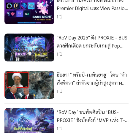
Mittaria ในเครือ T&B ผนึกกำลัง
•
เกม
Premier Digital และ View Passion
•
วิทยาศาสตร์
ปฏิวัติโลกเกมในรูปแบบ Web2
1 ปี
•
SMEs
•
หุ้น
"RoV Day 2025" ดึง PROXIE - BUS
•
อินโดจีน
ดวลศึกเดือด ยกระดับเกมสู่ Pop
•
กองทุนรวม
Culture
1 ปี
•
Celeb Online
•
Factcheck
ฮือฮา! “ทรัมป์-เนทันยาฮู” โดน "คำ
•
ญี่ปุ่น
สั่งฟัตวา" ล่าตัวจากผู้นำสูงสุดทาง
•
News1
ศาสนาของอิหร่านประกาศสงคราม
1 ปี
•
Gotomanager
ฐานตั้งตนเป็น “ศัตรูพระเจ้า”
‘RoV Day’ ขนทัพศิลปิน ‘BUS-
PROXIE’ ชิงบัลลังก์ ‘MVP แห่ง T-
Pop’
1 ปี