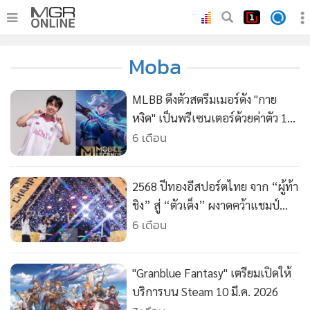
•
หน้าหลัก
Moba
•
ทันเหตุการณ์
•
ภาคใต้
MLBB ดึงตัวสตรีมเมอร์ดัง "กาย
•
ภูมิภาค
หงิด" เป็นพรีเซนเตอร์ด้วยค่าตัว 100
ล้าน!
6 เดือน
•
Online Section
•
บันเทิง
•
ผู้จัดการรายวัน
2568 ปีทองอีสปอร์ตไทย จาก “ผู้ท้า
•
คอลัมนิสต์
ชิง” สู่ “ตัวเต็ง” ผงาดคว้าแชมป์
นานาชาติ
6 เดือน
•
ละคร
•
CbizReview
•
Cyber BIZ
"Granblue Fantasy" เตรียมเปิดให้
•
ผู้จัดกวน
บริการบน Steam 10 มี.ค. 2026