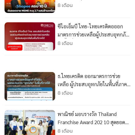
•
Good health & Well-being
8 เดือน
•
Green Innovation & SD
•
Management & HR
ซีไอเอ็มบี ไทย-ไทยเครดิตอออก
•
MGR Live
มาตรการช่วยเหลือผู้ประสบอุทกภัย
•
Infographic
ในพื้นที่ภาคใต้
8 เดือน
•
การเมือง
•
ท่องเที่ยว
ธ.ไทยเครดิต ออกมาตรการช่วย
•
กีฬา
เหลือ ผู้ประสบอุทกภัยในพื้นที่ภาค
•
ต่างประเทศ
ใต้
8 เดือน
•
Special Scoop
•
เศรษฐกิจ-ธุรกิจ
พาณิชย์ มอบรางวัล Thailand
•
จีน
Franchise Award 202 10 สุดยอด
•
ชุมชน-คุณภาพชีวิต
แฟรนไชส์ไทย
8 เดือน
•
อาชญากรรม
•
Motoring