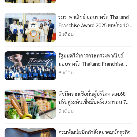
รมว. พาณิชย์ มอบรางวัล Thailand
•
เกม
Franchise Award 2025 ยกย่อง 10
•
วิทยาศาสตร์
สุดยอดแฟรนไชส์ไทย ยกระดับ
8 เดือน
•
SMEs
SME ไทยขับเคลื่อนเศรษฐกิจ
ฐานราก
•
หุ้น
รัฐมนตรีว่าการกระทรวงพาณิชย์
•
อินโดจีน
มอบรางวัล Thailand Franchise
•
กองทุนรวม
Award 2025 ยกย่อง 10 สุดยอดแฟ
8 เดือน
•
Celeb Online
รนไชส์ไทย สร้างความเชื่อมั่นผู้
บริโภคและนักลงทุน ยกระดับ SME
•
Factcheck
ดัชนีความเชื่อมั่นผู้บริโภค ต.ค.68
ไทยขับเคลื่อนเศรษฐกิจฐานราก
•
ญี่ปุ่น
ปรับสู่ระดับเชื่อมั่นครั้งแรกรอบ 7
•
News1
เดือน
9 เดือน
•
Gotomanager
กรมพัฒน์ผนึกกำลังสมาคมนักธุรกิจ
อาเซียน เสริมแกร่ง SME ไทย
9 เดือน