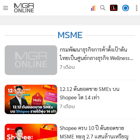
•
หน้าหลัก
MSME
•
ทันเหตุการณ์
•
ภาคใต้
กรมพัฒนาธุรกิจการค้าตั้งเป้าดัน
•
ภูมิภาค
ไทยเป็นศูนย์กลางธุรกิจ Wellness
ระดับภูมิภาค
7 เดือน
•
Online Section
•
บันเทิง
•
ผู้จัดการรายวัน
12.12 ดันยอดขาย SMEs บน
•
คอลัมนิสต์
Shopee โต 14 เท่า
7 เดือน
•
ละคร
•
CbizReview
•
Cyber BIZ
Shopee ครบ 10 ปี ดันยอดขาย
•
ผู้จัดกวน
MSME ทะลุ 2.7 แสนล้านเหรียญ