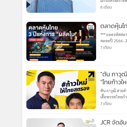
แกร่งโครงสร้างพ
•
อินโดจีน
6 เดือน
•
กองทุนรวม
•
Celeb Online
•
Factcheck
*** ถอดรหัสตลาด
•
ญี่ปุ่น
ตลอดปี 2566–256
•
News1
1,259 จุด ท่ามก
7 เดือน
•
Gotomanager
"ตัน ภาวุฒ
"ไทยก้าวใ
ตัน ภาวุฒิ สายด
เสื้อพรรคไทยก้
คนกรุง เมื่อวันท
7 เดือน
JCR จัดอัน