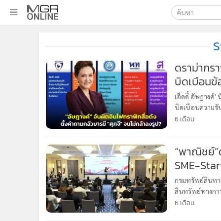
เลือกเครื่องมือท
•
หน้าหลัก
S
ค้นหา
•
ทันเหตุการณ์
Google
•
ภาคใต้
ดราม่ากรา
•
ภูมิภาค
บิดเบือนข้
MGR Onl
•
Online Section
ค้นหาขั
เอ็ดดี้ อัษฎางค์
•
บันเทิง
บิดเบือนความรับ
•
ผู้จัดการรายวัน
ชื่อ 'ศุภจี' ตั
6 เดือน
•
คอลัมนิสต์
•
ละคร
“พาณิชย์”
•
CbizReview
SME-Start
•
Cyber BIZ
กรมทรัพย์สินทา
•
ผู้จัดกวน
สินทรัพย์ทางการ
•
Good health & Well-being
เข้าถึงแหล่งเงิ
6 เดือน
•
Green Innovation & SD