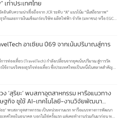
” เท่าประเทศไทย
ัดอันดับความน่าเชื่อถือจาก JCR ระดับ “A” แนวโน้ม “มีเสถียรภาพ”
ุรกิจและการเงินแข็งแกร่งบริษัท ผลิตไฟฟ้า จำกัด (มหาชน) หรือ EGCO
ดับความน่าเชื่อถือจาก Japan Credit Rating Agency (JCR) บริ
avelTech อาเซียน ปี69 จากเน้นปริมาณสู่การ
ีการท่องเที่ยว (TravelTech) กำลังเปลี่ยนจากยุคเน้นปริมาณ สู่การวัด
รใช้งานจริงของธุรกิจท่องเที่ยว ซึ่งประเทศไทยเป็นหนึ่งในตลาดสำคัญ
ลาดออนไลน์ด้านการท่องเที่ยวที่มีมูลค่าราว 1.2 แสนล้านบา
ควง ‘สุริยะ’ พบสภาอุตสาหกรรม หารือแนวทาง
ฐกิจ ชูใช้ AI-เทคโนโลยี-งานวิจัยพัฒนา
สุริยะ’ พบสภาอุตสาหกรรม เป็นหน่วยงานแรก หารือแนวทางการพัฒนา
เทศไทยในอนาคต บอกไม่ใช่ครั้งแรก แต่เคยทำงานร่วมกันมาก่อน หนุน
ยี นำงานวิจัยมาใช้จริง เพื่อช่วยเหลือภาคอุตสาหกรรม เผย รัฐต้องผู้จ