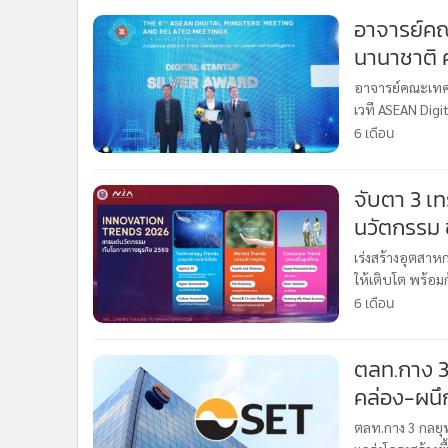
•
Management & HR
อาจารย์คณ
•
MGR Live
นานาชาติ ค
•
Infographic
Awards 2
•
การเมือง
อาจารย์คณะเทคน
เวที ASEAN Dig
•
ท่องเที่ยว
6 เดือน
•
กีฬา
•
ต่างประเทศ
จับตา 3 เท
•
Special Scoop
นวัตกรรม 
•
เศรษฐกิจ-ธุรกิจ
•
จีน
เร่งสร้างอุตสา
•
ชุมชน-คุณภาพชีวิต
ให้เติบโต พร้อม
•
อาชญากรรม
6 เดือน
•
Motoring
•
เกม
ตลท.กาง 3 
•
วิทยาศาสตร์
คล่อง-ผนึ
•
SMEs
ตลท.กาง 3 กลยุท
•
หุ้น