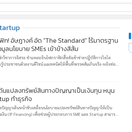
ี่ใช้
tartup
ฟิก! อัษฎางค์ อัด "The Standard" ไร้มาตรฐาน
อมูลนโยบาย SMEs เข้าข้างสีส้ม
ine
้นสูง
' นักวิชาการอิสระ ชำแหละอินโฟกราฟิกสื่อดังเข้าข่ายปฏิบัติการไอโอ
รู้ประชาชนด้วยงานดีไซน์ แฉเทคนิคให้พื้นที่พรรคส้มเกินจริง-จงใจซ่อน
วเต็งเศรษฐกิจภูมิใจไทย พร้อมกางนโยบาย SMEs ฉบับเต็
ดันแปลงทรัพย์สินทางปัญญาเป็นเงินทุน หนุน
up ทำธุรกิจ
งปัญญาเดินหน้าขับเคลื่อนนโยบายแปลงทรัพย์สินทางปัญญาให้เป็น
เงิน (IP Financing) เพื่อช่วยผู้ประกอบการ SME และ Startup สามารถ
นทุน ทั้งการใช้ทรัพย์สินทางปัญญาเพื่อระดมทุน และเพื่อหลักประกันท