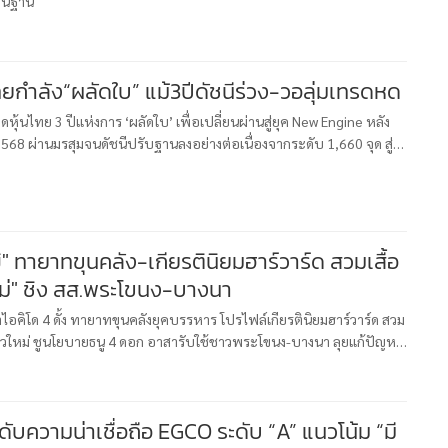
ื้นฐาน
ตลาดหุ้นไทยกำลัง“ผลัดใบ” แม้3ปีดัชนีร่วง-วอลุ่มเทรดหด
หุ้นไทย 3 ปีแห่งการ ‘ผลัดใบ’ เพื่อเปลี่ยนผ่านสู่ยุค New Engine หลัง
8 ผ่านมรสุมจนดัชนีปรับฐานลงอย่างต่อเนื่องจากระดับ 1,660 จุด สู่
ลางสภาพคล่องที่หดตัวลงจนเหลือเฉลี่ยเพียง 40,000 ล้านบ
ิ" ทายาทขุนคลัง-เกียรตินิยมฮาร์วาร์ด สวมเสื้อ
หม่" ชิง สส.พระโขนง-บางนา
ำไอคิโด 4 ดั้ง ทายาทขุนคลังยุคบรรหาร โปรไฟล์เกียรตินิยมฮาร์วาร์ด สวม
าวใหม่ ชูนโยบายธนู 4 ดอก อาสารับใช้ชาวพระโขนง-บางนา ลุยแก้ปัญหา
ี่ 5 ม.ค.69 นายภาวุฒิ จุณณานนท์ หรือ ตัน ผู้สมัคร
ดับความน่าเชื่อถือ EGCO ระดับ “A” แนวโน้ม “มี