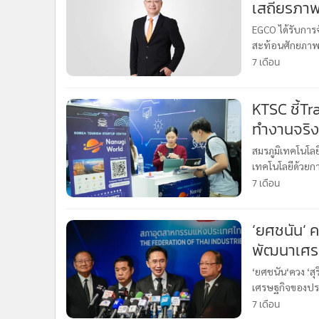
เสถียรภาพ
EGCO ได้รับการจ
สะท้อนศักยภาพธ
ได้รับการจัดอัน
7 เดือน
KTSC ชี้Tr
ทำงานจริง
สมรภูมิเทคโนโลย
เทคโนโลยีด้วยกา
วัดจากขนาดของต
7 เดือน
‘ยศชนัน‘ 
พัฒนาเศรษ
ประเทศ
‘ยศชนัน‘ควง ‘
เศรษฐกิจของประ
ใช้ AI - เทคโนโล
7 เดือน