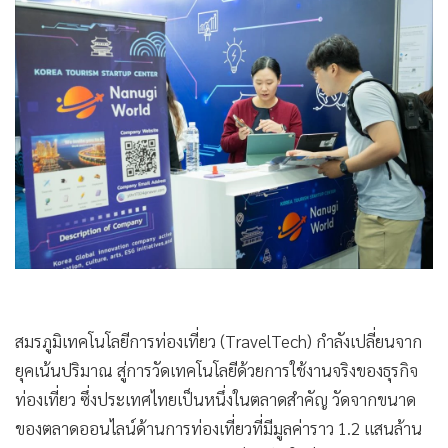
•
Good health & Well-being
•
Green Innovation & SD
•
Management & HR
•
MGR Live
•
Infographic
•
การเมือง
•
ท่องเที่ยว
•
กีฬา
•
ต่างประเทศ
•
Special Scoop
•
เศรษฐกิจ-ธุรกิจ
•
จีน
สมรภูมิเทคโนโลยีการท่องเที่ยว (TravelTech) กำลังเปลี่ยนจาก
ยุคเน้นปริมาณ สู่การวัดเทคโนโลยีด้วยการใช้งานจริงของธุรกิจ
•
ชุมชน-คุณภาพชีวิต
ท่องเที่ยว ซึ่งประเทศไทยเป็นหนึ่งในตลาดสำคัญ วัดจากขนาด
•
อาชญากรรม
ของตลาดออนไลน์ด้านการท่องเที่ยวที่มีมูลค่าราว 1.2 แสนล้าน
•
Motoring