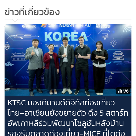
ข่าวที่เกี่ยวข้อง
การดำเนินงานของ KTSC ในปี 2568 ได้มุ่งเน้นไปที่การจับคู่เชิง
พาณิชย์และการทดสอบการใช้งานจริง ส่งผลให้เกิดการลงนาม
สัญญาทางธุรกิจกว่า 30 ฉบับ และการจับคู่ทางธุรกิจกว่า 200
รายการ ซึ่งช่วยให้โซลูชันจากสตาร์ทอัพบางส่วนก้าวพ้นขั้น
ทดลองไปสู่การใช้งานจริงในตลาด
สำหรับปี 2569 KTSC กรุงเทพฯ จะยังคงให้น้ำหนักกับตลาด
ประเทศไทยเป็นหลัก โดยเดินหน้าสนับสนุนการทดสอบโซลูชัน
96
ในระดับปฏิบัติการ การเชื่อมต่อกับผู้ประกอบการใน
KTSC มองดีมานด์ดิจิทัลท่องเที่ยว
อุตสาหกรรม และการเข้าร่วมกิจกรรมแสดงสินค้าและ Demo
ไทย–อาเซียนยังขยายตัว ดึง 5 สตาร์ท
Day เพื่อให้การพัฒนา TravelTech ตอบโจทย์การทำงานจริง
ของธุรกิจท่องเที่ยวมากขึ้น
อัพเกาหลีร่วมพัฒนาโซลูชันหลังบ้าน
“ในมุมของ KTSC การแข่งขันของ TravelTech ในอาเซียนกำลัง
รองรับตลาดท่องเที่ยว-MICE ที่โตต่อ