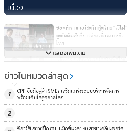
ก้าวเข้าสู่ช่วงที่เทคโนโลยีไม่ใช่เพียงตัวเลือกเสริม แต่เป็นเครื่อง
เนื่อง
มือที่ผู้ประกอบการต้องใช้เพื่อทำให้ธุรกิจเดินต่อได้จริง และ
ความสามารถในการแก้ปัญหาหน้างานจะเป็นตัวแยกผู้เล่นใน
ตลาดระยะต่อไปอย่างชัดเจน” นางปาร์ค กล่าว
ซอฟท์พาวเวอร์สตรีทฟู้ดไทย "เจ๊ไฝ"
ทูตกิตติมศักดิ์การท่องเที่ยวเกาหลี-
ไทย
1,111
แสดงเพิ่มเติม
"เจ๊ไฝ" ซอฟท์พาวเวอร์สตรีทฟู้ดไทย
ทูตกิตติมศักดิ์การท่องเที่ยวเกาหลี-
ข่าวในหมวดล่าสุด
ไทย
1,284
CPF จับมือคู่ค้า SMEs เสริมแกร่งระบบบริหารจัดการ
10 สตาร์ทอัพ Travel Tech
1
พร้อมเติบโตสู่ตลาดโลก
เกาหลีใต้ บุกตลาดท่องเที่ยวไทย
ผนึก ททท. ยกระดับท่องเที่ยวด้วย
109
2
AI–บล็อกเชน
ซีอาร์ซี สยายปีก ฮุบ ‘แม็กซ์แวลู’ 30 สาขาเกลี้ยงพอร์ต