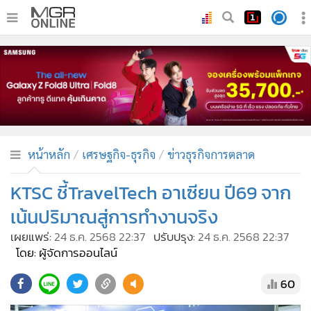
•
หน้าหลัก
•
ทันเหตุการณ์
•
ภาคใต้
•
ภูมิภาค
•
Online Section
หน้าหลัก
เศรษฐกิจ-ธุรกิจ
ข่าวธุรกิจการตลาด
•
บันเทิง
•
ผู้จัดการรายวัน
KTSC ชี้TravelTech อาเซียน ปี69 จาก
•
คอลัมนิสต์
เน้นปริมาณสู่การทำงานจริง
•
ละคร
เผยแพร่:
24 ธ.ค. 2568 22:37
ปรับปรุง:
24 ธ.ค. 2568 22:37
•
CbizReview
โดย: ผู้จัดการออนไลน์
•
Cyber BIZ
60
•
ผู้จัดกวน