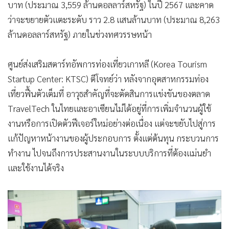
บาท (ประมาณ 3,559 ล้านดอลลาร์สหรัฐ) ในปี 2567 และคาด
•
เกม
ว่าจะขยายตัวแตะระดับ ราว 2.8 แสนล้านบาท (ประมาณ 8,263
•
วิทยาศาสตร์
ล้านดอลลาร์สหรัฐ) ภายในช่วงทศวรรษหน้า
•
SMEs
•
หุ้น
ศูนย์ส่งเสริมสตาร์ทอัพการท่องเที่ยวเกาหลี (Korea Tourism
•
อินโดจีน
Startup Center: KTSC) ตีโจทย์ว่า หลังจากอุตสาหกรรมท่อง
•
กองทุนรวม
เที่ยวฟื้นตัวเต็มที่ อาวุธสำคัญที่จะตัดสินการแข่งขันของตลาด
•
Celeb Online
TravelTech ในไทยและอาเซียนไม่ได้อยู่ที่การเพิ่มจำนวนผู้ใช้
•
Factcheck
งานหรือการเปิดตัวฟีเจอร์ใหม่อย่างต่อเนื่อง แต่จะขยับไปสู่การ
•
ญี่ปุ่น
แก้ปัญหาหน้างานของผู้ประกอบการ ตั้งแต่ต้นทุน กระบวนการ
•
News1
ทำงาน ไปจนถึงการประสานงานในระบบบริการที่ต้องแม่นยำ
•
Gotomanager
และใช้งานได้จริง