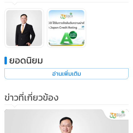
อนาคต โดยปัจจุบันบริษัทมีการกระจายการลงทุนในธุรกิจไฟฟ้า
และพลังงานที่เกี่ยวเนื่องทั้งในประเทศ และอีก 6 ประเทศใน
ภูมิภาคเอเชียแปซิฟิกและสหรัฐอเมริกา รวมทั้งมีเสถียรภาพ
ทางการเงินจากการลงทุนในโครงการโรงไฟฟ้าต่าง ๆ ซึ่งมีสัญญา
ซื้อขายไฟฟ้าระยะยาวกับผู้รับซื้อไฟฟ้าที่มีความน่าเชื่อถือ
ทั้งนี้ JCR ได้รับการรับรองจากสำนักงานบริการทางการเงินของ
ยอดนิยม
ญี่ปุ่น (Financial Services Agency – FSA) และเป็นหนึ่งใน
สถาบันจัดอันดับเครดิตที่ได้รับการยอมรับอย่างกว้างขวางใน
อ่านเพิ่มเติม
ตลาดการเงินทั่วโลก โดยมีส่วนแบ่งการจัดอันดับผู้ออกตราสาร
ในประเทศญี่ปุ่นมากว่า 60% อีกทั้งยังเป็นสถาบันจัดอันดับ
ข่าวที่เกี่ยวข้อง
เครดิตจากญี่ปุ่นเพียงรายเดียวที่ได้รับการขึ้นทะเบียนใน
สหรัฐอเมริกา สหภาพยุโรป และสหราชอาณาจักร ทำให้การจัด
อันดับเครดิตของ JCR เป็นที่ยอมรับอย่างแพร่หลายในระดับ
สากล