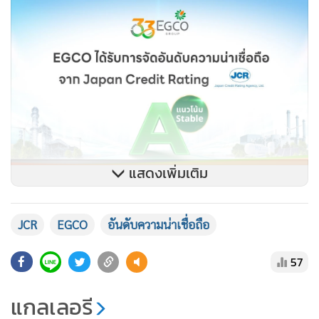
แสดงเพิ่มเติม
นายธวัชชัย สำราญวานิช กรรมการผู้จัดการใหญ่ บริษัท ผลิต
ไฟฟ้า จำกัด (มหาชน) กล่าวว่า การได้รับการจัดอันดับความน่า
JCR
EGCO
อันดับความน่าเชื่อถือ
เชื่อถือจาก JCR บริษัทจัดอันดับความน่าเชื่อถือชั้นนำของ
ประเทศญี่ปุ่น จะช่วยเสริมสร้างความน่าเชื่อถือให้บริษัทในระดับ
57
สากล และเพิ่มโอกาสในการขยายฐานนักลงทุนต่างประเทศ เพื่อ
แกลเลอรี
รองรับการเติบโตและการขยายธุรกิจของบริษัทอย่างต่อเนื่องใน