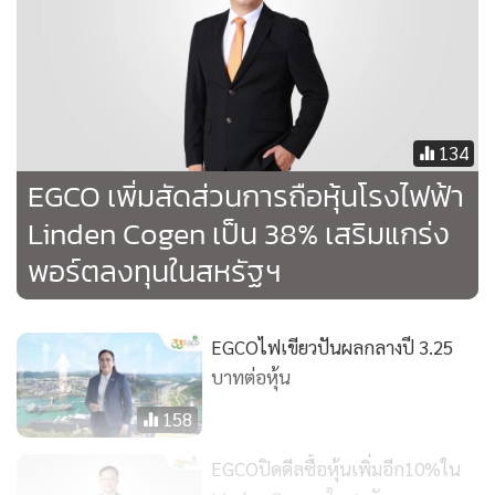
ปัจจุบัน (ณ 26 ธันวาคม 2568) EGCO Group มีกำลังผลิตตาม
สัดส่วนการถือหุ้นรวม 6,836 เมกะวัตต์ (รวมโรงไฟฟ้าที่เดิน
เครื่องเชิงพาณิชย์แล้วและโครงการที่อยู่ระหว่างการก่อสร้าง)
โดยมีกำลังผลิตจากพลังงานหมุนเวียนรวม 1,538 เมกะวัตต์ (คิด
เป็น 22% ของกำลังผลิตทั้งหมด) ทั้งจากชีวมวล พลังน้ำ พลังงาน
134
แสงอาทิตย์ พลังงานลมทั้งบนบกและนอกชายฝั่ง เซลล์เชื้อเพลิง
EGCO เพิ่มสัดส่วนการถือหุ้นโรงไฟฟ้า
และระบบกักเก็บพลังงานด้วยแบตเตอรี่ ทั้งนี้ โรงไฟฟ้าและ
Linden Cogen เป็น 38% เสริมแกร่ง
โครงการต่างๆ ตั้งอยู่ใน 7 ประเทศ ได้แก่ ไทย ลาว ฟิลิปปินส์
พอร์ตลงทุนในสหรัฐฯ
อินโดนีเซีย เกาหลีใต้ ไต้หวัน และสหรัฐอเมริกา นอกจากนี้
EGCO Group ยังมีธุรกิจพลังงานที่เกี่ยวเนื่อง ครอบคลุมธุรกิจเชื้อ
เพลิงและสาธารณูปโภค และธุรกิจ Customer Solution และ
EGCOไฟเขียวปันผลกลางปี 3.25
Startup เช่น บริษัท เอ็กโก เอ็นจิเนียริ่ง แอนด์ เซอร์วิส จำกัด
บาทต่อหุ้น
(ESCO) ให้บริการงานเดินเครื่อง บำรุงรักษา และวิศวกรรม “CDI
158
Group” บริษัทโครงสร้างพื้นฐานและสาธารณูปโภคใน
อินโดนีเซีย “TPN” ระบบขนส่งน้ำมันทางท่อไปยังภาคตะวัน
EGCOปิดดีลซื้อหุ้นเพิ่มอีก10%ใน