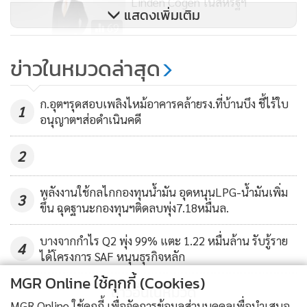
Linden Cogen ในสหรัฐฯ
ออกเฉียงเหนือ “Innopower” บริษัทด้านการวิจัยเพื่อพัฒนา
แสดงเพิ่มเติม
นวัตกรรม และโครงการนิคมอุตสาหกรรมเอ็กโกระยอง (ERIE)
69
เป็นต้น
EGCO ปิดดีลเข้าลงทุน 49% โรง
ข่าวในหมวดล่าสุด
ไฟฟ้า Downeast Wind ในสหรัฐฯ
362
ก.อุตฯรุดสอบเพลิงไหม้อาคารคล้ายรง.ที่บ้านบึง ชี้ไร้ใบ
1
อนุญาตฯส่อดำเนินคดี
2
พลังงานใช้กลไกกองทุนน้ำมัน อุดหนุนLPG-น้ำมันเพิ่ม
3
ขึ้น ฉุดฐานะกองทุนฯติดลบพุ่ง7.18หมื่นล.
บางจากกำไร Q2 พุ่ง 99% แตะ 1.22 หมื่นล้าน รับรู้ราย
4
ได้โครงการ SAF หนุนธุรกิจหลัก
MGR Online ใช้คุกกี้ (Cookies)
ข่าวอื่นในหมวด
MGR Online ใช้คุกกี้ เพื่อจัดการข้อมูลส่วนบุคคลเพื่อนำเสนอ