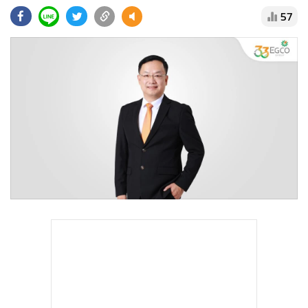
•
Good health & Well-being
57
•
Green Innovation & SD
•
Management & HR
•
MGR Live
•
Infographic
•
การเมือง
•
ท่องเที่ยว
•
กีฬา
•
ต่างประเทศ
•
Special Scoop
•
เศรษฐกิจ-ธุรกิจ
•
จีน
•
ชุมชน-คุณภาพชีวิต
•
อาชญากรรม
•
Motoring