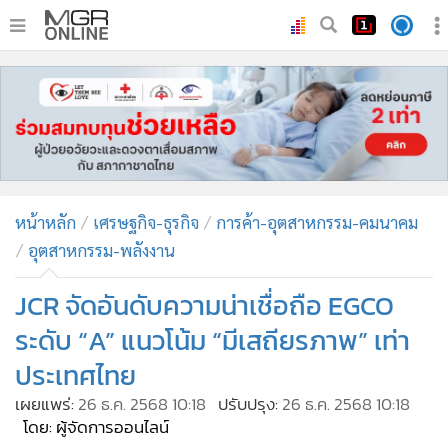
•
หน้าหลัก
•
ทันเหตุการณ์
•
ภาคใต้
•
ภูมิภาค
•
Online Section
หน้าหลัก
เศรษฐกิจ-ธุรกิจ
การค้า-อุตสาหกรรม-คมนาคม
•
บันเทิง
อุตสาหกรรม-พลังงาน
•
ผู้จัดการรายวัน
•
คอลัมนิสต์
JCR จัดอันดับความน่าเชื่อถือ EGCO
•
ละคร
ระดับ “A” แนวโน้ม “มีเสถียรภาพ” เท่า
•
CbizReview
ประเทศไทย
•
Cyber BIZ
เผยแพร่:
26 ธ.ค. 2568 10:18
ปรับปรุง:
26 ธ.ค. 2568 10:18
•
ผู้จัดกวน
โดย: ผู้จัดการออนไลน์