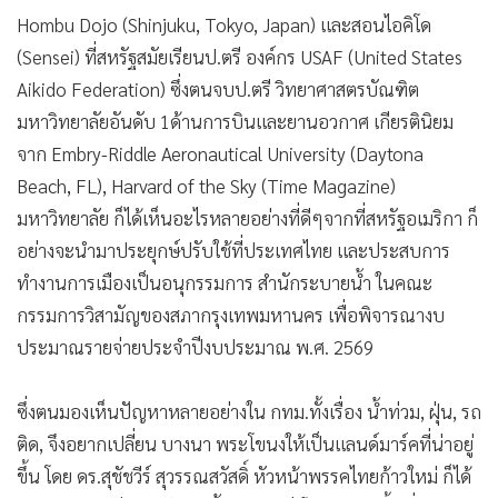
"ตัน ภาวุฒิ" สายดำไอคิโด 4 ดั้ง ทายาทขุนคลังยุคบรรหาร
โปรไฟล์ เกียรตินิยม"ฮาร์วาร์ด"สวมเสื้อ"พรรคไทยก้าวใหม่" ชู