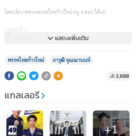
อย่างจะนำมาประยุกษ์ปรับใช้ที่ประเทศไทย และประสบการ
ทำงานการเมืองเป็นอนุกรรมการ สำนักระบายนํ้า ในคณะ
กรรมการวิสามัญของสภากรุงเทพมหานคร เพื่อพิจารณางบ
ประมาณรายจ่ายประจำปีงบประมาณ พ.ศ. 2569
ซึ่งตนมองเห็นปัญหาหลายอย่างใน กทม.ทั้งเรื่อง นํ้าท่วม, ฝุ่น, รถ
ติด, จึงอยากเปลี่ยน บางนา พระโขนงให้เป็นแลนด์มาร์คที่น่าอยู่
แสดงเพิ่มเติม
ขึ้น โดย ดร.สุชัชวีร์ สุวรรณสวัสดิ์ หัวหน้าพรรคไทยก้าวใหม่ ก็ได้
มีการวิเคราะห์ว่าจะยังคงมีน้ำท่วมทุกปี โดยเฉพาะพื้นที่
พระโขนง ท่วมเป็นประจำ ส่งผลให้รถตืด2-3 ชั่วโมง ในฐานะอดีต
พรรคไทยก้าวใหม่
ภาวุฒิ จุณณานนท์
อนุกรรมการสำนักระบายน้ำฯจึงอยากใช้ความรู้ความสามารถ
2,688
อาสาตัวเองแก้ปัญหาให้ชาวพระโขนง บางนา และชาว กทม.
แกลเลอรี