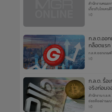
สำนักงานคณะกรร
เกี่ยวกับโทเคน
ประโยชน์จากเทคโ
1 ปี
ก.ล.ต.ออก
กล็อตแรก 5
ก.ล.ต.ออกเกณฑ์ 
1 ปี
ก.ล.ต. รื้
จริงก่อนจ
สำนักงาน ก.ล.ต.
ย่อยต้องผ่านแ
ลงทุน (suitabili
1 ปี