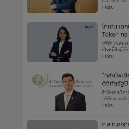
(ICO Portal) ส
•
อินโดจีน
มาตรฐานใหม่ขอ
11 เดือน
•
กองทุนรวม
•
Celeb Online
โทเคน เอกซ
•
Factcheck
Token กร
•
ญี่ปุ่น
บริษัท โทเคน เอ
•
News1
เป็นหนึ่งในผู้
•
Gotomanager
สำหรับการออกแ
11 เดือน
“คลังไฟเขี
ดิจิทัลรั
ดิจิทัลไทย”
สำนักงานบริหาร
บริษัทเอกชนรับห
การออก “G-Tok
11 เดือน
ก.ล.ต.ออกห