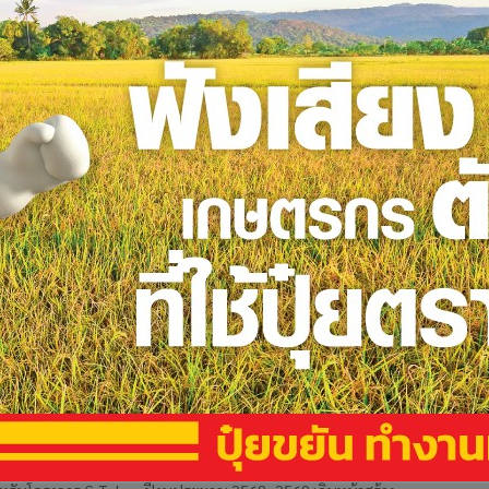
ิเพิกถอน ‘บิเธิร์บ’ จากการเป็น ICO Portal
.ต. มีมติเพิกถอนความเห็นชอบการเป็นผู้ให้บริการระบบเสนอขายโท
portal) ของบริษัท บิเธิร์บ จำกัด (BiTherb) ตั้งแต่วันที่ 21 ตุลาคม 2568
ารถปฏิบัติตามหลักเกณฑ์ที่ ก.ล.ต. กำหนดตามที่สำนักงานคณ
าศเป็นหนึ่งในผู้ร่วมโครงการ G-Token-ขับ
ดทุนดิจิทัล
 ดิจิทัล แอสเซท จำกัด (Kubix) ประกาศความพร้อมร่วมดำเนินงานโครงการ
ทรวงการคลัง หลังได้รับอนุมัติจากสำนักงานบริหารหนี้สาธารณะ
ให้เป็นหนึ่งในผู้ให้บริการระบบเสนอขายโทเคนดิจิทัล (ICO Portal)
ว้าสิทธิ์เสนอขาย G-Token ของรัฐบาลรับเทรน
จิทัลไทย
ือกจากกระทรวงการคลังให้เป็นผู้ให้บริการระบบเสนอขายโทเคนดิจิทัล