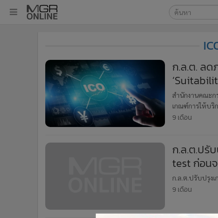
เลือกเครื่องมือท
•
หน้าหลัก
IC
ค้นหา
•
ทันเหตุการณ์
Google
•
ภาคใต้
ก.ล.ต. ลด
•
ภูมิภาค
‘Suitabilit
MGR Onl
•
Online Section
ค้นหาขั
สำนักงานคณะกรร
•
บันเทิง
เกณฑ์การให้บริกา
•
ผู้จัดการรายวัน
ให้บริการ โดย
9 เดือน
•
คอลัมนิสต์
•
ละคร
ก.ล.ต.ปรั
•
CbizReview
test ก่อนจ
•
Cyber BIZ
ก.ล.ต.ปรับปรุงเ
•
ผู้จัดกวน
9 เดือน
•
Good health & Well-being
•
Green Innovation & SD