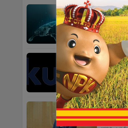
•
Management & HR
ก.ล.ต.ลงมต
•
MGR Live
•
Infographic
คณะกรรมการ ก.ล
เคนดิจิทัล (ICO 
•
การเมือง
เนื่องจากไม่สาม
9 เดือน
•
ท่องเที่ยว
•
กีฬา
•
ต่างประเทศ
Kubixประก
•
Special Scoop
เคลื่อนตลา
•
เศรษฐกิจ-ธุรกิจ
•
จีน
บริษัท คิวบิกซ์
•
ชุมชน-คุณภาพชีวิต
G-Token ของกระ
•
อาชญากรรม
กระทรวงการคลัง 
11 เดือน
•
Motoring
•
เกม
"Kubix" ค
•
วิทยาศาสตร์
ตลาดทุนดิ
•
SMEs
Kubix ได้รับเล
•
หุ้น