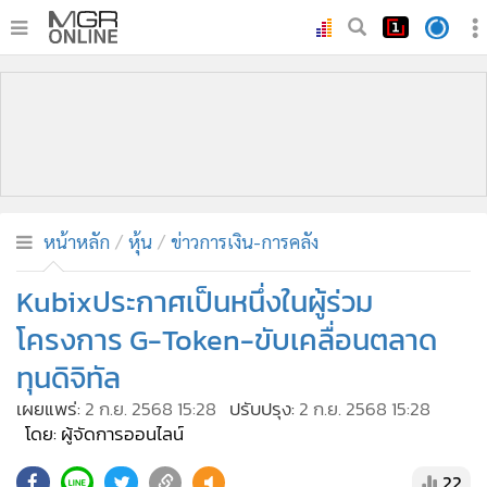
•
หน้าหลัก
•
ทันเหตุการณ์
•
ภาคใต้
•
ภูมิภาค
•
Online Section
หน้าหลัก
หุ้น
ข่าวการเงิน-การคลัง
•
บันเทิง
•
ผู้จัดการรายวัน
Kubixประกาศเป็นหนึ่งในผู้ร่วม
•
คอลัมนิสต์
โครงการ G-Token-ขับเคลื่อนตลาด
•
ละคร
ทุนดิจิทัล
•
CbizReview
เผยแพร่:
2 ก.ย. 2568 15:28
ปรับปรุง:
2 ก.ย. 2568 15:28
•
Cyber BIZ
โดย: ผู้จัดการออนไลน์
•
ผู้จัดกวน
22