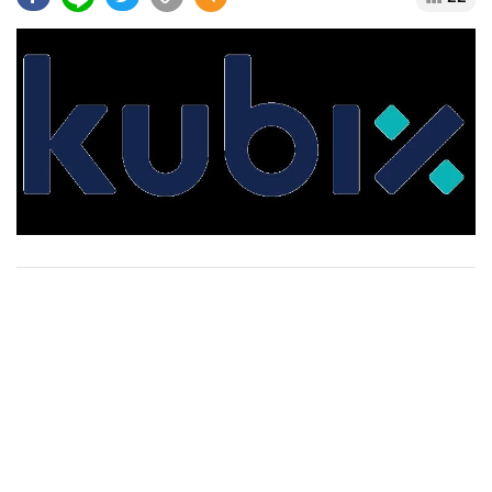
•
Good health & Well-being
•
Green Innovation & SD
•
Management & HR
•
MGR Live
•
Infographic
•
การเมือง
•
ท่องเที่ยว
•
กีฬา
•
ต่างประเทศ
•
Special Scoop
•
เศรษฐกิจ-ธุรกิจ
•
จีน
•
ชุมชน-คุณภาพชีวิต
•
อาชญากรรม
•
Motoring