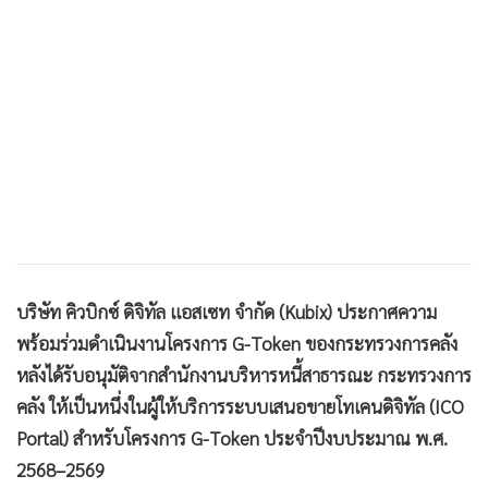
•
เกม
•
วิทยาศาสตร์
•
SMEs
•
หุ้น
•
อินโดจีน
•
กองทุนรวม
•
Celeb Online
•
Factcheck
•
ญี่ปุ่น
บริษัท คิวบิกซ์ ดิจิทัล แอสเซท จำกัด (Kubix) ประกาศความ
•
News1
พร้อมร่วมดำเนินงานโครงการ G-Token ของกระทรวงการคลัง
•
Gotomanager
หลังได้รับอนุมัติจากสำนักงานบริหารหนี้สาธารณะ กระทรวงการ
คลัง ให้เป็นหนึ่งในผู้ให้บริการระบบเสนอขายโทเคนดิจิทัล (ICO
Portal) สำหรับโครงการ G-Token ประจำปีงบประมาณ พ.ศ.
2568–2569