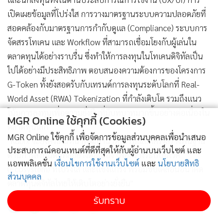
เปิดเผยข้อมูลที่โปร่งใส การวางมาตรฐานระบบความปลอดภัยที่
สอดคล้องกับมาตรฐานการกำกับดูแล (Compliance) ระบบการ
จัดสรรโทเคน และ Workflow ที่สามารถเชื่อมโยงกับผู้เล่นใน
ตลาดทุนได้อย่างราบรื่น ซึ่งทำให้การลงทุนในโทเคนดิจิทัลเป็น
ไปได้อย่างมีประสิทธิภาพ ตอบสนองความต้องการของโครงการ
G-Token ทั้งยังสอดรับกับเทรนด์การลงทุนระดับโลกที่ Real-
World Asset (RWA) Tokenization ที่กำลังเติบโต รวมถึงแนว
โน้มการลงทุนเพื่อความยั่งยืนที่มีบทบาทมากขึ้นอย่างต่อเนื่องใน
MGR Online ใช้คุกกี้ (Cookies)
ตลาดทุนโลก
MGR Online ใช้คุกกี้ เพื่อจัดการข้อมูลส่วนบุคคลเพื่อนำเสนอ
"Kubix จะยังคงเดินหน้าพัฒนานวัตกรรมและโครงสร้างพื้นฐาน
ประสบการณ์คอนเทนต์ที่ดีที่สุดให้กับผู้อ่านบนเว็บไซต์ และ
ด้านการลงทุนดิจิทัลอย่างต่อเนื่อง เพื่อสร้างระบบนิเวศ
แอพพลิเคชั่น
เงื่อนไขการใช้งานเว็บไซต์
และ
นโยบายสิทธิ
(Ecosystem) ที่โปร่งใส และแข็งแกร่ง พร้อมขับเคลื่อนอนาคต
ส่วนบุคคล
ตลาดทุนดิจิทัลไทยให้เติบโตอย่างยั่งยืน"
รับทราบ
22