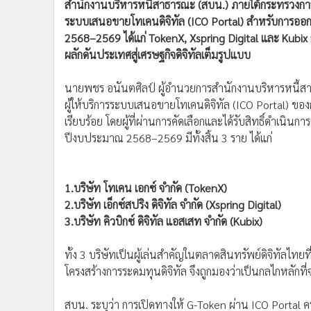
ระบบเสนอขายโทเคนดิจิทัล (ICO Portal) สำหรับการออ
•
อินโดจีน
2568–2569 ได้แก่ TokenX, Xspring Digital และ Kubix
•
กองทุนรวม
ผลักดันประเทศสู่เศรษฐกิจดิจิทัลเต็มรูปแบบ
•
Celeb Online
•
Factcheck
นายพชร อนันตศิลป์ ผู้อำนวยการสำนักงานบริหารหนี้สาธา
•
ญี่ปุ่น
ผู้ให้บริการระบบเสนอขายโทเคนดิจิทัล (ICO Portal) ของ
•
News1
เรียบร้อย โดยผู้ที่ผ่านการคัดเลือกและได้รับสิทธิ์ดำเ
•
Gotomanager
ปีงบประมาณ 2568–2569 มีทั้งสิ้น 3 ราย ได้แก่
1.บริษัท โทเคน เอกซ์ จำกัด (TokenX)
2.บริษัท เอ็กซ์สปริง ดิจิทัล จำกัด (Xspring Digital)
3.บริษัท คิวบิกซ์ ดิจิทัล แอสเสท จำกัด (Kubix)
ทั้ง 3 บริษัทเป็นผู้เล่นสำคัญในตลาดสินทรัพย์ดิจิทัลไ
โครงสร้างการระดมทุนดิจิทัล จึงถูกมองว่าเป็นกลไกหลักที
สบน. ระบุว่า การเปิดทางให้ G-Token ผ่าน ICO Portal ครั
ยังสะท้อนความตั้งใจของรัฐบาลในการใช้ “เทคโนโลยีบล็อ