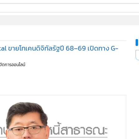
ี่ใช้
rtal ขายโทเคนดิจิทัลรัฐปี 68–69 เปิดทาง G-
ine
ู้จัดการออนไลน์
้นสูง
479