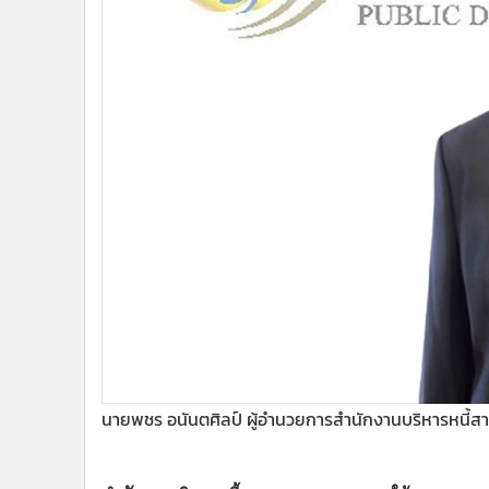
•
Management & HR
•
MGR Live
•
Infographic
•
การเมือง
•
ท่องเที่ยว
•
กีฬา
•
ต่างประเทศ
•
Special Scoop
•
เศรษฐกิจ-ธุรกิจ
•
จีน
•
ชุมชน-คุณภาพชีวิต
•
อาชญากรรม
•
Motoring
•
เกม
นายพชร อนันตศิลป์ ผู้อำนวยการสำนักงานบริหารหนี้ส
•
วิทยาศาสตร์
•
SMEs
•
หุ้น
สำนักงานบริหารหนี้สาธารณะ (สบน.) ภายใต้กระทรวงการคล