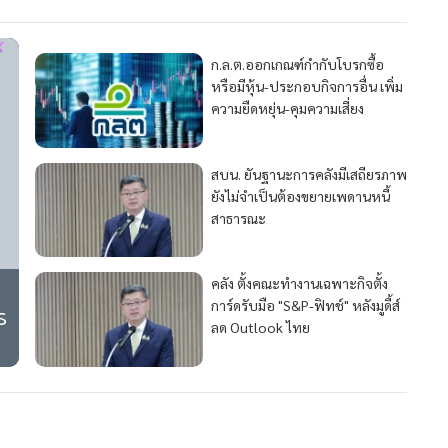
ก.ล.ต.ออกเกณฑ์กำกับโบรกซื้อ
หรือมีหุ้น-ประกอบกิจการอื่น เพิ่ม
ความยืดหยุ่น-คุมความเสี่ยง
32
สบน. ยันฐานะการคลังมีเสถียรภาพ
ยังไม่จำเป็นต้องขยายเพดานหนี้
สาธารณะ
109
70
คลัง ตั้งคณะทำงานเฉพาะกิจตั้ง
การ์ดรับมือ "S&P-ฟิทช์" หลังมูดี้ส์
ร
ลด Outlook ไทย
190