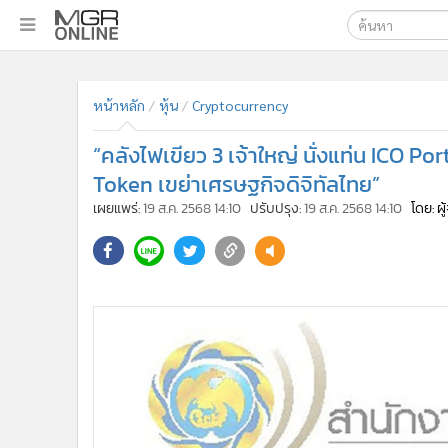
เลือกเครื่องมือท
•
หน้าหลัก
หน้าหลัก
หุ้น
Cryptocurrency
ค้นหา
•
ทันเหตุการณ์
Google
•
ภาคใต้
“คลังไฟเขียว 3 เจ้าใหญ่ นั่งแท่น ICO Po
•
ภูมิภาค
MGR Onl
Token เขย่าเศรษฐกิจดิจิทัลไทย”
•
Online Section
เผยแพร่:
19 ส.ค. 2568 14:10
ปรับปรุง:
19 ส.ค. 2568 14:10
โดย: ผ
ค้นหาขั
•
บันเทิง
•
ผู้จัดการรายวัน
•
คอลัมนิสต์
•
ละคร
•
CbizReview
•
Cyber BIZ
•
ผู้จัดกวน
•
Good health & Well-being
•
Green Innovation & SD