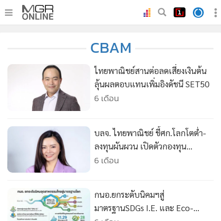
•
หน้าหลัก
CBAM
•
ทันเหตุการณ์
•
ภาคใต้
ไทยพาณิชย์สานต่อลดเสี่ยงเงินต้น
•
ภูมิภาค
ลุ้นผลตอบแทนเพิ่มอิงดัชนี SET50
6 เดือน
•
Online Section
•
บันเทิง
•
ผู้จัดการรายวัน
บลจ. ไทยพาณิชย์ ชี้ศก.โลกโตต่ำ-
•
คอลัมนิสต์
ลงทุนผันผวน เปิดตัวกองทุน
SCBCR1YADชูกลยุทธ์ลงทุนตราสาร
6 เดือน
•
ละคร
หนี้-เงินฝาก ลดเสี่ยงขาดทุนเงินต้น
•
CbizReview
•
Cyber BIZ
กนอ.ยกระดับนิคมฯสู่
•
ผู้จัดกวน
มาตรฐานSDGs I.E. และ Eco-