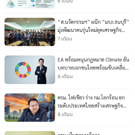
•
Good health & Well-being
Efficiency ก้าวสู่เป้าความเป็นกลาง
6 เดือน
ทางคาร์บอน-ความยั่งยืน
•
Green Innovation & SD
•
Management & HR
“ส.นวัตกรรมฯ” ผนึก “มรภ.ธนบุรี”
•
MGR Live
มุ่งพัฒนาคนรุ่นใหม่ยุคเศรษฐกิจ
•
Infographic
คาร์บอนต่ำ
7 เดือน
•
การเมือง
•
ท่องเที่ยว
EA พร้อมหนุนกฎหมาย Climate ยัน
•
กีฬา
บทบาทเอกชนไทยพร้อมขับเคลื่อน
•
ต่างประเทศ
สู่ Net Zero
8 เดือน
•
Special Scoop
•
เศรษฐกิจ-ธุรกิจ
ครม. ไฟเขียว ร่าง กม.โลกร้อน ยก
•
จีน
ระดับประเทศไทยสร้างเศรษฐกิจ
•
ชุมชน-คุณภาพชีวิต
คาร์บอนต่ำ รับมือโลกเดือด
8 เดือน
•
อาชญากรรม
•
Motoring