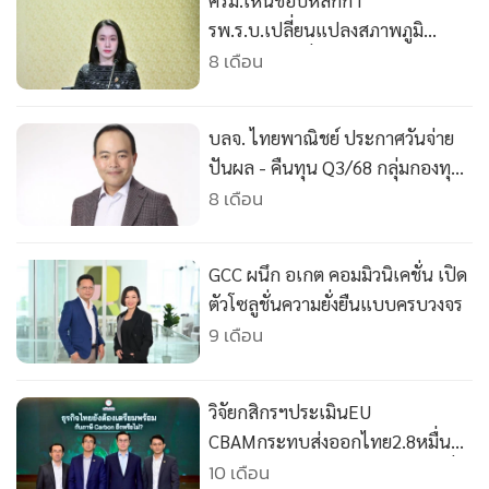
ครม.เห็นชอบหลักกา
•
เกม
รพ.ร.บ.เปลี่ยนแปลงสภาพภูมิ
•
วิทยาศาสตร์
อากาศ ขับเคลื่อนไทยสู่ศก.คาร์บอน
8 เดือน
•
SMEs
ต่ำ
•
หุ้น
บลจ. ไทยพาณิชย์ ประกาศวันจ่าย
•
อินโดจีน
ปันผล - คืนทุน Q3/68 กลุ่มกองทุ
•
กองทุนรวม
นอสังหาฯ – อินฟราฯ
8 เดือน
•
Celeb Online
•
Factcheck
GCC ผนึก อเกต คอมมิวนิเคชั่น เปิด
•
ญี่ปุ่น
ตัวโซลูชั่นความยั่งยืนแบบครบวงจร
•
News1
9 เดือน
•
Gotomanager
วิจัยกสิกรฯประเมินEU
CBAMกระทบส่งออกไทย2.8หมื่น
ล.ในปี73แนะลงมือปรับก่อนลดเสี่ยง
10 เดือน