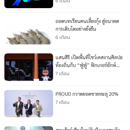
•
Good health & Well-being
6 เดือน
•
Green Innovation & SD
•
Management & HR
ถอดบทเรียนคนเลี้ยงกุ้ง สู่อนาคต
•
MGR Live
การเติบโตอย่างยั่งยืน
•
Infographic
6 เดือน
•
การเมือง
•
ท่องเที่ยว
แสนสิริ เปิดพื้นที่โชว์เคสงานศิลปะ
•
กีฬา
ท้องถิ่นกับ “ฟู่ฟู่” ฟิกเกอร์ยักษ์
•
ต่างประเทศ
กลางแจ้ง ที่ The Society เชิงทะเล
7 เดือน
•
Special Scoop
•
เศรษฐกิจ-ธุรกิจ
PROUD กวาดยอดขายทะลุ 20%
•
จีน
7 เดือน
•
ชุมชน-คุณภาพชีวิต
•
อาชญากรรม
•
Motoring