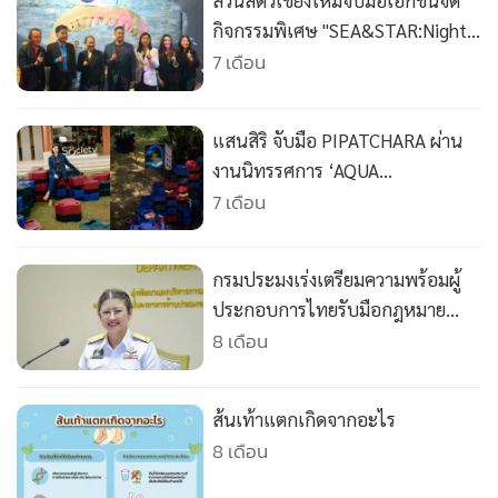
สวนสัตว์เชียงใหม่จับมือเอกชนจัด
•
เกม
กิจกรรมพิเศษ "SEA&STAR:Night
•
วิทยาศาสตร์
at the Aquariam"แสงสีเสียงสุด
7 เดือน
•
SMEs
อลังการ
•
หุ้น
แสนสิริ จับมือ PIPATCHARA ผ่าน
•
อินโดจีน
งานนิทรรศการ ‘AQUA
•
กองทุนรวม
PLAYGROUND’
7 เดือน
•
Celeb Online
•
Factcheck
กรมประมงเร่งเตรียมความพร้อมผู้
•
ญี่ปุ่น
ประกอบการไทยรับมือกฎหมาย
•
News1
MMPA
8 เดือน
•
Gotomanager
ส้นเท้าแตกเกิดจากอะไร
8 เดือน