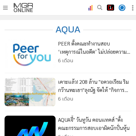
•
หน้าหลัก
AQUA
•
ทันเหตุการณ์
•
ภาคใต้
PEER ตั้งคณะทำงานสอบ
•
ภูมิภาค
‘เหตุการณ์ในอดีต’ ไม่ปล่อยความ
ผิด-คนผิดลอยนวล
6 เดือน
•
Online Section
•
บันเทิง
•
ผู้จัดการรายวัน
เคาะแล้ว! 208 ล้าน "อควอเรียม ริม
•
คอลัมนิสต์
กว๊านพะเยา"ลุงนัฐ จัดให้ "กิจการ
ร่วมค้าอควาพลัส" คว้าโปรเจกอุโมง
6 เดือน
•
ละคร
ค์ใหญ่ที่สุดในภาคเหนือ
•
CbizReview
•
Cyber BIZ
AQUAจี้" วันทูวัน คอนแทคส์ "ตั้ง
•
ผู้จัดกวน
คณะกรรมการสอบเอาผิดนักปั่นหุ้น