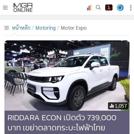
•
หน้าหลัก
หน้าหลัก
Motoring
Motor Expo
•
ทันเหตุการณ์
•
ภาคใต้
•
ภูมิภาค
•
Online Section
•
บันเทิง
•
ผู้จัดการรายวัน
•
คอลัมนิสต์
•
ละคร
1,057
•
CbizReview
RIDDARA ECON เปิดตัว 739,000
•
Cyber BIZ
•
ผู้จัดกวน
บาท เขย่าตลาดกระบะไฟฟ้าไทย