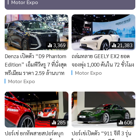
•
Good health & Well-being
Motor Expo
•
Green Innovation & SD
•
Management & HR
•
MGR Live
•
Infographic
3,369
21,383
•
การเมือง
Denza เปิดตัว “D9 Phantom
ถล่มทลาย GEELY EX2 ยอด
•
ท่องเที่ยว
Edition” เอ็มพีวีหรู 7 ที่นั่งสุด
จองพุ่ง 1,000 คันใน 72 ชั่วโมง
•
กีฬา
Motor Expo
พรีเมียม ราคา 2.59 ล้านบาท
•
ต่างประเทศ
Motor Expo
•
Special Scoop
•
เศรษฐกิจ-ธุรกิจ
•
จีน
•
ชุมชน-คุณภาพชีวิต
285
606
•
อาชญากรรม
ปอร์เช่ ยกทัพสายสปอร์ตบุก
ปอร์เช่เปิดตัว “911 จีที 3 รุ่น
•
Motoring