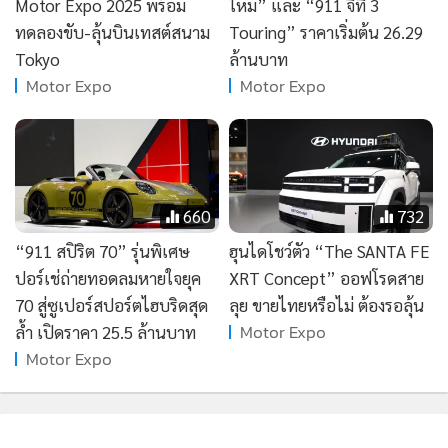
Motor Expo 2025 พร้อม
ใหม่” และ “911 จีที 3
•
เกม
ทดลองขับ-ลุ้นบินเทสต์สนาม
Touring” ราคาเริ่มต้น 26.29
•
วิทยาศาสตร์
Tokyo
ล้านบาท
•
SMEs
Motor Expo
Motor Expo
•
หุ้น
•
อินโดจีน
•
กองทุนรวม
•
Celeb Online
660
732
•
Factcheck
“911 สปิริต 70” รุ่นพิเศษ
ฮุนไดโชว์ตัว “The SANTA FE
•
ญี่ปุ่น
ปอร์เช่ถ่ายทอดลมหายใจยุค
XRT Concept” ออฟโรดสาย
•
News1
70 สู่ซูเปอร์สปอร์ตไฮบริดสุด
ลุย ขายไทยหรือไม่ ต้องรอลุ้น
•
Gotomanager
Motor Expo
ล้ำ เปิดราคา 25.5 ล้านบาท
Motor Expo