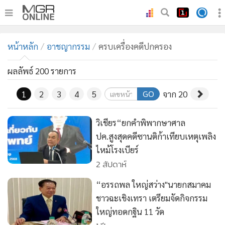
•
หน้าหลัก
หน้าหลัก
อาชญากรรม
ครบเครื่องคดีปกครอง
•
ทันเหตุการณ์
•
ภาคใต้
ผลลัพธ์ 200 รายการ
•
ภูมิภาค
GO
1
2
3
4
5
จาก 20
•
Online Section
•
บันเทิง
วิเชียร“ยกคำพิพากษาศาล
•
ผู้จัดการรายวัน
ปค.สูงสุดคดีซานติก้าเทียบเหตุเพลิง
•
คอลัมนิสต์
ไหม้โรงเบียร์
•
ละคร
2 สัปดาห์
•
CbizReview
“อรรถพล ใหญ่สว่าง"นายกสมาคม
•
Cyber BIZ
ชาวฉะเชิงเทรา เตรียมจัดกิจกรรม
•
ผู้จัดกวน
ใหญ่ทอดกฐิน 11 วัด