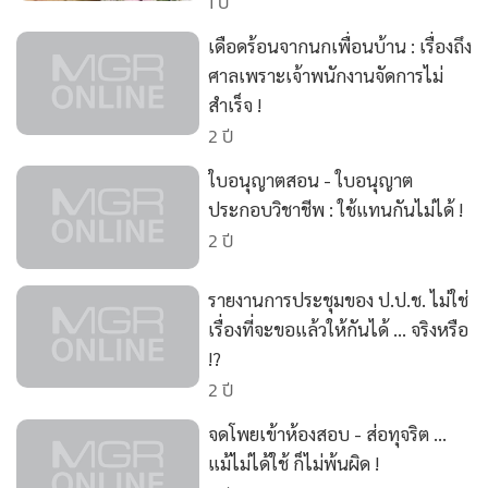
•
Good health & Well-being
1 ปี
•
Green Innovation & SD
เดือดร้อนจากนกเพื่อนบ้าน : เรื่องถึง
•
Management & HR
ศาลเพราะเจ้าพนักงานจัดการไม่
•
MGR Live
สำเร็จ !
2 ปี
•
Infographic
•
การเมือง
ใบอนุญาตสอน - ใบอนุญาต
•
ท่องเที่ยว
ประกอบวิชาชีพ : ใช้แทนกันไม่ได้ !
•
กีฬา
2 ปี
•
ต่างประเทศ
รายงานการประชุมของ ป.ป.ช. ไม่ใช่
•
Special Scoop
เรื่องที่จะขอแล้วให้กันได้ ... จริงหรือ
•
เศรษฐกิจ-ธุรกิจ
!?
•
จีน
2 ปี
•
ชุมชน-คุณภาพชีวิต
จดโพยเข้าห้องสอบ - ส่อทุจริต ...
•
อาชญากรรม
แม้ไม่ได้ใช้ ก็ไม่พ้นผิด !
•
Motoring