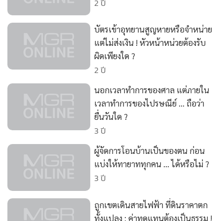
2 ปี
•
เกม
•
วิทยาศาสตร์
บัตรเข้าอุทยานสูญหายหรือจำหน่าย
•
SMEs
แต่ไม่ส่งเงิน ! หัวหน้าหน่วยต้องรับ
•
หุ้น
ผิดเพียงใด ?
2 ปี
•
อินโดจีน
•
กองทุนรวม
นอกเวลาทำการของศาล แต่ภายใน
•
Celeb Online
เวลาทำการของไปรษณีย์ ... ถือว่า
•
Factcheck
ยื่นวันใด ?
3 ปี
•
ญี่ปุ่น
•
News1
ผู้จัดการโอนบ้านเป็นของตน ก่อน
•
Gotomanager
แบ่งให้ทายาททุกคน ... ได้หรือไม่ ?
3 ปี
ถูกเขตเดินสายไฟฟ้า ที่ดินราคาตก
ทั้งแปลง : ค่าทดแทนต้องเป็นธรรม !