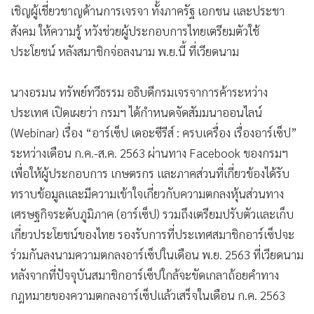
เชิญผู้เชี่ยวชาญด้านการเจรจา ทั้งภาครัฐ เอกชน และประชา
•
เกม
สังคม ให้ความรู้ หวังช่วยผู้ประกอบการไทยเตรียมตัวใช้
•
วิทยาศาสตร์
ประโยชน์ หลังสมาชิกจ่อลงนาม พ.ย.นี้ ที่เวียดนาม
•
SMEs
•
หุ้น
นางอรมน ทรัพย์ทวีธรรม อธิบดีกรมเจรจาการค้าระหว่าง
•
อินโดจีน
ประเทศ เปิดเผยว่า กรมฯ ได้กำหนดจัดสัมมนาออนไลน์
•
กองทุนรวม
(Webinar) เรื่อง “อาร์เซ็ป เดอะซีรีส์ : ครบเครื่อง เรื่องอาร์เซ็ป”
•
Celeb Online
ระหว่างเดือน ก.ค.-ส.ค. 2563 ผ่านทาง Facebook ของกรมฯ
•
Factcheck
เพื่อให้ผู้ประกอบการ เกษตรกร และภาคส่วนที่เกี่ยวข้องได้รับ
•
ญี่ปุ่น
ทราบข้อมูลและมีความเข้าใจเกี่ยวกับความตกลงหุ้นส่วนทาง
•
News1
เศรษฐกิจระดับภูมิภาค (อาร์เซ็ป) รวมถึงเตรียมปรับตัวและเก็บ
•
Gotomanager
เกี่ยวประโยชน์ของไทย รองรับการที่ประเทศสมาชิกอาร์เซ็ปจะ
ร่วมกันลงนามความตกลงอาร์เซ็ปในเดือน พ.ย. 2563 ที่เวียดนาม
หลังจากที่ปัจจุบันสมาชิกอาร์เซ็ปใกล้จะขัดเกลาถ้อยคำทาง
กฎหมายของความตกลงอาร์เซ็ปแล้วเสร็จในเดือน ก.ค. 2563