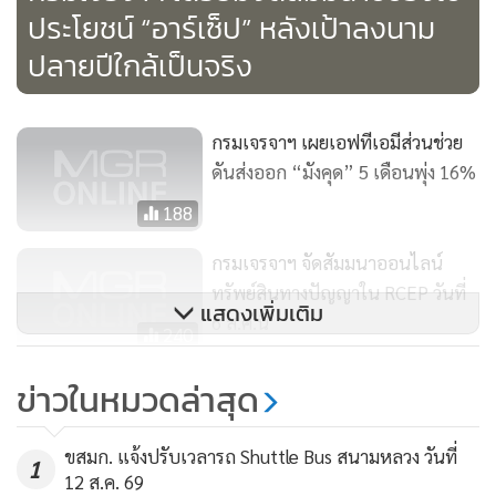
ความตกลงอาร์เซ็ปเป็นความตกลงการค้าเสรีที่มีขนาดใหญ่ที่สุด
ประโยชน์ “อาร์เซ็ป” หลังเป้าลงนาม
ในโลก ประกอบด้วยสมาชิกอาเซียน 10 ประเทศ และคู่เจรจาอีก
ปลายปีใกล้เป็นจริง
6 ประเทศ ได้แก่ จีน ญี่ปุ่น เกาหลีใต้ ออสเตรเลีย นิวซีแลนด์ และ
อินเดีย ซึ่งมีประชากรรวมกันเกือบ 3,600 ล้านคน หรือประมาณ
48.1% ของประชากรโลก
กรมเจรจาฯ เผยเอฟทีเอมีส่วนช่วย
ดันส่งออก “มังคุด” 5 เดือนพุ่ง 16%
ในปี 2562 ประเทศสมาชิกอาร์เซ็ป 16 ประเทศมีมูลค่า GDP กว่า
188
28.5 ล้านล้านเหรียญสหรัฐ หรือประมาณ 32.7% ของ GDP โลก
และมีมูลค่าการค้ารวมกว่า 11.2 ล้านล้านเหรียญสหรัฐ คิดเป็น
กรมเจรจาฯ จัดสัมมนาออนไลน์
29.5% ของมูลค่าการค้าโลก ซึ่งการค้าและการลงทุนของไทย
ทรัพย์สินทางปัญญาใน RCEP วันที่
แสดงเพิ่มเติม
กว่าครึ่งพึ่งพาตลาดอาร์เซ็ป ในปี 2562 ไทยและอาร์เซ็ปมีมูลค่า
6 ส.ค.นี้
240
การค้ารวมประมาณ 2.8 แสนล้านเหรียญสหรัฐ คิดเป็น 59.5%
วิกฤต ศก. ‘โควิด-19’ รุนแรงกว่า
ของการค้ารวมทั้งหมดของไทย และไทยส่งออกไปยังประเทศสมา
ข่าวในหมวดล่าสุด
‘ต้มยำกุ้ง’ หวั่นคนตกงานเพิ่ม ขยับสู่
ชิกอาร์เซ็ป มูลค่ากว่า 1.4 แสนล้านเหรียญสหรัฐ คิดเป็น 57%
การเมืองนอกสภา!
ของการส่งออกของไทยไปโลก
3,349
ขสมก. แจ้งปรับเวลารถ Shuttle Bus สนามหลวง วันที่
1
12 ส.ค. 69