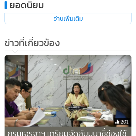
ยอดนิยม
อ่านเพิ่มเติม
ข่าวที่เกี่ยวข้อง
ส่วนการสัมมนา ตอนที่ 4-5 จะจัดขึ้นในวันที่ 30 ก.ค. 2563 เน้น
เรื่องโอกาสของการค้าบริการและการลงทุนของไทยในอาร์เซ็ป
รวมถึงการเชื่อมโยงห่วงโซ่มูลค่าโลก และตอนที่ 6 จะจัดขึ้นในวัน
ที่ 6 ส.ค. 2563 เน้นเรื่องทรัพย์สินทางปัญญาภายใต้ความตกลง
อาร์เซ็ป
ทั้งนี้ ผู้ที่สนใจสามารถเข้าร่วมสัมมนาออนไลน์ “อาร์เซ็ป เดอะซี
รีส์ : ครบเครื่อง เรื่องอาร์เซ็ป” ได้ที่เพจ Facebook : กรมเจรจา
การค้าระหว่างประเทศ
201
กรมเจรจาฯ เตรียมจัดสัมมนาชี้ช่องใช้