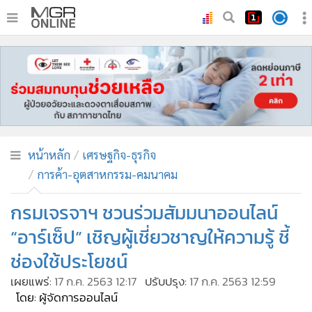
•
หน้าหลัก
•
ทันเหตุการณ์
•
ภาคใต้
•
ภูมิภาค
•
Online Section
หน้าหลัก
เศรษฐกิจ-ธุรกิจ
•
บันเทิง
การค้า-อุตสาหกรรม-คมนาคม
•
ผู้จัดการรายวัน
•
คอลัมนิสต์
กรมเจรจาฯ ชวนร่วมสัมมนาออนไลน์
•
ละคร
“อาร์เซ็ป” เชิญผู้เชี่ยวชาญให้ความรู้ ชี้
•
CbizReview
ช่องใช้ประโยชน์
•
Cyber BIZ
เผยแพร่:
17 ก.ค. 2563 12:17
ปรับปรุง:
17 ก.ค. 2563 12:59
•
ผู้จัดกวน
โดย: ผู้จัดการออนไลน์