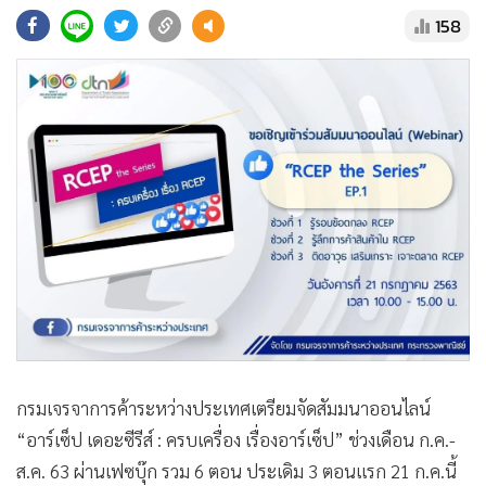
•
Good health & Well-being
158
•
Green Innovation & SD
•
Management & HR
•
MGR Live
•
Infographic
•
การเมือง
•
ท่องเที่ยว
•
กีฬา
•
ต่างประเทศ
•
Special Scoop
•
เศรษฐกิจ-ธุรกิจ
•
จีน
•
ชุมชน-คุณภาพชีวิต
กรมเจรจาการค้าระหว่างประเทศเตรียมจัดสัมมนาออนไลน์
•
อาชญากรรม
“อาร์เซ็ป เดอะซีรีส์ : ครบเครื่อง เรื่องอาร์เซ็ป” ช่วงเดือน ก.ค.-
•
Motoring
ส.ค. 63 ผ่านเฟซบุ๊ก รวม 6 ตอน ประเดิม 3 ตอนแรก 21 ก.ค.นี้