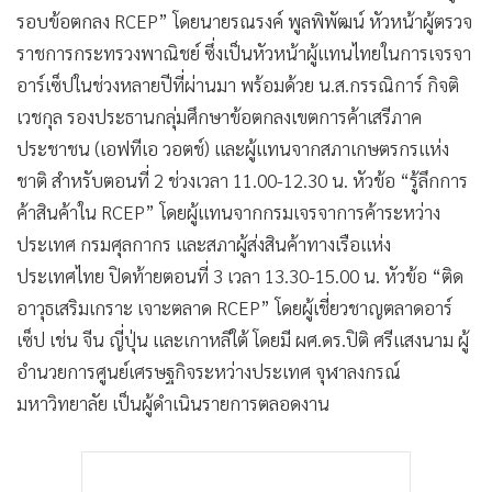
รอบข้อตกลง RCEP” โดยนายรณรงค์ พูลพิพัฒน์ หัวหน้าผู้ตรวจ
ราชการกระทรวงพาณิชย์ ซึ่งเป็นหัวหน้าผู้แทนไทยในการเจรจา
อาร์เซ็ปในช่วงหลายปีที่ผ่านมา พร้อมด้วย น.ส.กรรณิการ์ กิจติ
เวชกุล รองประธานกลุ่มศึกษาข้อตกลงเขตการค้าเสรีภาค
ประชาชน (เอฟทีเอ วอตช์) และผู้แทนจากสภาเกษตรกรแห่ง
ชาติ สำหรับตอนที่ 2 ช่วงเวลา 11.00-12.30 น. หัวข้อ “รู้ลึกการ
ค้าสินค้าใน RCEP” โดยผู้แทนจากกรมเจรจาการค้าระหว่าง
ประเทศ กรมศุลกากร และสภาผู้ส่งสินค้าทางเรือแห่ง
ประเทศไทย ปิดท้ายตอนที่ 3 เวลา 13.30-15.00 น. หัวข้อ “ติด
อาวุธเสริมเกราะ เจาะตลาด RCEP” โดยผู้เชี่ยวชาญตลาดอาร์
เซ็ป เช่น จีน ญี่ปุ่น และเกาหลีใต้ โดยมี ผศ.ดร.ปิติ ศรีแสงนาม ผู้
อำนวยการศูนย์เศรษฐกิจระหว่างประเทศ จุฬาลงกรณ์
มหาวิทยาลัย เป็นผู้ดำเนินรายการตลอดงาน