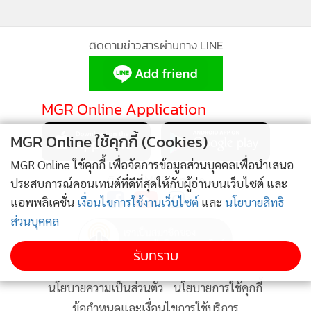
•
Good health & Well-being
•
Green Innovation & SD
•
Management & HR
ติดตามข่าวสารผ่านทาง LINE
•
MGR Live
•
Infographic
MGR Online Application
•
การเมือง
•
ท่องเที่ยว
MGR Online ใช้คุกกี้ (Cookies)
•
กีฬา
MGR Online ใช้คุกกี้ เพื่อจัดการข้อมูลส่วนบุคคลเพื่อนำเสนอ
•
ต่างประเทศ
ติดตาม MGR Online
ประสบการณ์คอนเทนต์ที่ดีที่สุดให้กับผู้อ่านบนเว็บไซต์ และ
•
Special Scoop
แอพพลิเคชั่น
เงื่อนไขการใช้งานเว็บไซต์
และ
นโยบายสิทธิ
•
เศรษฐกิจ-ธุรกิจ
ส่วนบุคคล
•
จีน
รับทราบ
•
ชุมชน-คุณภาพชีวิต
•
อาชญากรรม
นโยบายความเป็นส่วนตัว
นโยบายการใช้คุกกี้
•
Motoring
ข้อกำหนดและเงื่อนไขการใช้บริการ