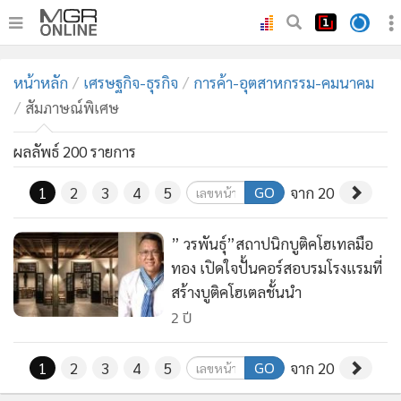
•
หน้าหลัก
หน้าหลัก
เศรษฐกิจ-ธุรกิจ
การค้า-อุตสาหกรรม-คมนาคม
•
ทันเหตุการณ์
สัมภาษณ์พิเศษ
•
ภาคใต้
•
ผลลัพธ์ 200 รายการ
ภูมิภาค
•
Online Section
GO
1
2
3
4
5
จาก 20
•
บันเทิง
•
ผู้จัดการรายวัน
” วรพันธุ์”สถาปนิกบูติคโฮเทลมือ
•
คอลัมนิสต์
ทอง เปิดใจปั้นคอร์สอบรมโรงแรมที่
•
ละคร
สร้างบูติคโฮเตลชั้นนำ
2 ปี
•
CbizReview
•
Cyber BIZ
GO
1
2
3
4
5
จาก 20
•
ผู้จัดกวน