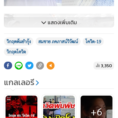
แสดงเพิ่มเติม
วิกฤตต้มยำกุ้ง
สมชาย ภคภาสน์วิวัฒน์
โควิด-19
วิกฤตโควิด
3,350
แกลเลอรี
+6