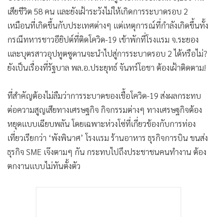
•
เกม
เสียชีวิต 58 คน และยังเฝ้าระวังไม่ให้เกิดการระบาดรอบ 2
•
วิทยาศาสตร์
เหมือนที่เกิดขึ้นกับประเทศต่างๆ แต่เหตุการณ์ที่กำลังเกิดขึ้นทั้ง
•
SMEs
กรณีทหารชาวอียิปต์ที่ติดโควิด-19 เข้าพักที่โรงแรม จ.ระยอง
•
หุ้น
และบุตรสาวอุปทูตซูดานจะนำไปสู่การระบาดรอบ 2 ได้หรือไม่?
ยังเป็นเรื่องที่รัฐบาล พล.อ.ประยุทธ์ จันทร์โอชา ต้องเฝ้าติดตาม!
•
อินโดจีน
•
กองทุนรวม
ที่สำคัญต้องไม่ลืมว่าการระบาดของเชื้อโควิด-19 ส่งผลกระทบ
•
Celeb Online
ต่อความสูญเสียทางเศรษฐกิจ กิจกรรมต่างๆ ทางเศรษฐกิจต้อง
•
Factcheck
หยุดแบบเฉียบพลัน โดยเฉพาะห่วงโซ่ที่เกี่ยวข้องกับการท่อง
•
ญี่ปุ่น
เที่ยวเรียกว่า ‘พังพินาศ’ โรงแรม ร้านอาหาร ธุรกิจการบิน ขนส่ง
•
News1
ธุรกิจ SME เจ๊งตามๆ กัน กระทบไปถึงประชาชนคนทำงาน ต้อง
•
Gotomanager
ตกงานแบบไม่ทันตั้งตัว