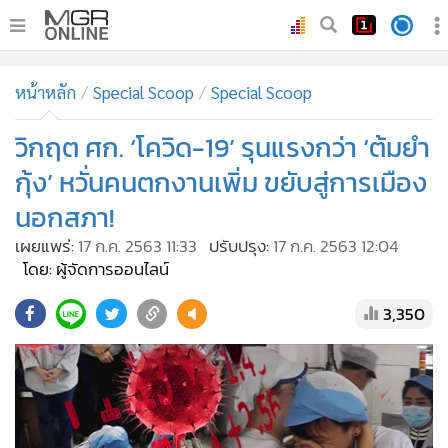
•
หน้าหลัก
หน้าหลัก
Special Scoop
Special Scoop
•
ทันเหตุการณ์
•
วิกฤต ศก. ‘โควิด-19’ รุนแรงกว่า ‘ต้มยำ
ภาคใต้
•
ภูมิภาค
กุ้ง’ หวั่นคนตกงานเพิ่ม ขยับสู่การเมือง
•
Online Section
นอกสภา!
•
บันเทิง
เผยแพร่:
17 ก.ค. 2563 11:33
ปรับปรุง:
17 ก.ค. 2563 12:04
•
ผู้จัดการรายวัน
โดย: ผู้จัดการออนไลน์
•
คอลัมนิสต์
3,350
•
ละคร
•
CbizReview
•
Cyber BIZ
•
ผู้จัดกวน