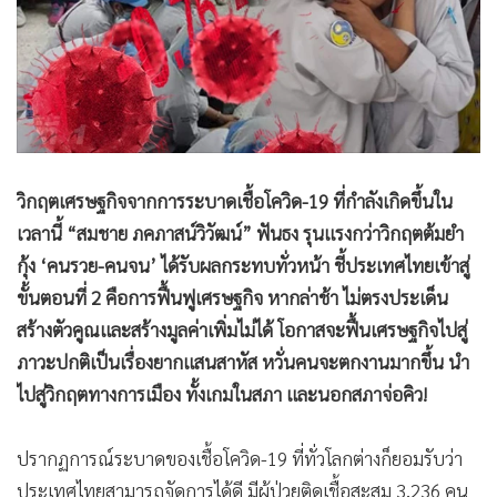
•
Good health & Well-being
•
Green Innovation & SD
•
Management & HR
•
MGR Live
•
Infographic
•
การเมือง
วิกฤตเศรษฐกิจจากการระบาดเชื้อโควิด-19 ที่กำลังเกิดขึ้นใน
•
ท่องเที่ยว
เวลานี้ “สมชาย ภคภาสน์วิวัฒน์” ฟันธง รุนแรงกว่าวิกฤตต้มยำ
•
กีฬา
กุ้ง ‘คนรวย-คนจน’ ได้รับผลกระทบทั่วหน้า ชี้ประเทศไทยเข้าสู่
•
ต่างประเทศ
ขั้นตอนที่ 2 คือการฟื้นฟูเศรษฐกิจ หากล่าช้า ไม่ตรงประเด็น
•
Special Scoop
สร้างตัวคูณและสร้างมูลค่าเพิ่มไม่ได้ โอกาสจะฟื้นเศรษฐกิจไปสู่
•
เศรษฐกิจ-ธุรกิจ
ภาวะปกติเป็นเรื่องยากแสนสาหัส หวั่นคนจะตกงานมากขึ้น นำ
•
จีน
ไปสู่วิกฤตทางการเมือง ทั้งเกมในสภา และนอกสภาจ่อคิว!
•
ชุมชน-คุณภาพชีวิต
•
อาชญากรรม
ปรากฏการณ์ระบาดของเชื้อโควิด-19 ที่ทั่วโลกต่างก็ยอมรับว่า
•
Motoring
ประเทศไทยสามารถจัดการได้ดี มีผู้ป่วยติดเชื้อสะสม 3,236 คน