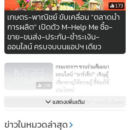
วิกฤตเศรษฐกิจที่กำลังเกิดขึ้นครั้งนี้ ทำให้สังคมเริ่มหันไปมอง
173
และเปรียบเทียบว่าวิกฤตโควิด-19 กับวิกฤตต้มยำกุ้ง อะไรรุนแรง
เกษตร-พาณิชย์ ขับเคลื่อน “ตลาดนำ
กว่าและประชาชนคนไทยจะต้องเผชิญกับปัญหาอย่างไรต่อไป
การผลิต” เปิดตัว M-Help Me ซื้อ-
ขาย-ขนส่ง-ประกัน-ชำระเงิน-
รศ.ดร.สมชาย ภคภาสน์วิวัฒน์ นักวิชาการอิสระด้านเศรษฐกิจ
ออนไลน์ ครบจบบนแอปฯ เดียว
และการเมือง ระบุว่า ตัวเลขของธนาคารแห่งประเทศไทย (แบงก์
ชาติ) ต่อการขยายตัวของเศรษฐกิจในปีนี้ ล่าสุดติดลบ 8% ถือว่า
เป็นสถานการณ์ที่เลวร้ายที่สุดนับตั้งแต่เกิดวิกฤตทางการเงินใน
กรมเจรจาฯ ชวนร่วมสัมมนา
เอเชียในระหว่างปี 2540-2541
ออนไลน์ “อาร์เซ็ป” เชิญผู้
เชี่ยวชาญให้ความรู้ ชี้ช่องใช้
158
“จะเห็นได้ชัดว่าวิกฤตเศรษฐกิจครั้งนี้ไม่รุนแรง แต่วิกฤตครั้งนี้ยัง
ประโยชน์
ไม่จบ และยังไม่รู้ว่าจะจบเมื่อไหร่”
แสดงเพิ่มเติม
“ศิริวัฒน์แซนด์วิช” แจงเก็บเงินสด
เยอะๆ ไม่ใช่ให้หยุดใช้จ่าย แนะการ
หากจะมองเปรียบเทียบว่าวิกฤตครั้งนี้ไม่รุนแรงเท่าวิกฤตต้มยำ
เงินมีปัญหาอย่าหนีเจ้าหนี้
กุ้ง จะมองได้จาก 3 ปัจจัยคือ
12,192
ข่าวในหมวดล่าสุด