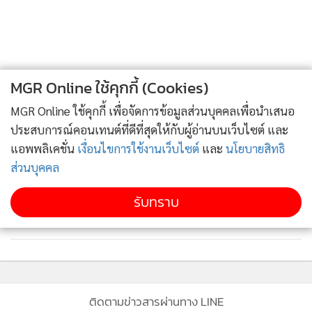
แต่ครั้งนี้เรามีเงินสำรอง 2.2 แสนล้านบาท หนี้ต่างประเทศ 1.6
แสนล้าน จึงมีเงินสำรองมากกว่าหนี้กว่า 6 หมื่นล้านบาท
ในความเป็นจริงหากจะบอกว่าวิกฤตโควิด-19 รุนแรงกว่าต้มยำ
MGR Online ใช้คุกกี้ (Cookies)
กุ้งก็เพราะว่าผู้ที่ได้รับผลกระทบที่เกิดขึ้นต่างกัน ต้มยำกุ้ง คนที่
ได้รับผลกระทบ คือ พวกตลาดหลักทรัพย์ แบงก์ แต่วันนี้ ทั้งคน
MGR Online ใช้คุกกี้ เพื่อจัดการข้อมูลส่วนบุคคลเพื่อนำเสนอ
รวย คนจน ได้รับผลกระทบทั่วหน้า ซึ่งเป็นปรากฏการณ์ที่ไม่เคย
ประสบการณ์คอนเทนต์ที่ดีที่สุดให้กับผู้อ่านบนเว็บไซต์ และ
แอพพลิเคชั่น
เงื่อนไขการใช้งานเว็บไซต์
และ
นโยบายสิทธิ
มีมาก่อน บริษัทต่างๆ เจ๊งฉับพลัน โดยเฉพาะบริษัทที่เกี่ยวข้อง
ส่วนบุคคล
กับธุรกิจท่องเที่ยว โรงแรม เรือ ร้านอาหาร ที่เกิดขึ้นแม้ฟื้นตัวมา
แล้วก็ยังไปไม่รอด
รับทราบ
“ครั้งนี้จึงรุนแรงมากกว่า คนรวย คนจน กระทบมาก รุนแรงถึง
ขึ้นไม่มีอะไรจะกิน ซึ่งไม่ใช่แค่ประเทศไทย แต่เป็นทั่วโลก”
ติดตามข่าวสารผ่านทาง LINE