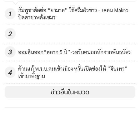
ดีเกินคาด! GDP จีนไตรมาส 2 ขยาย
1.มองจาก GDP จะเห็นว่าวิกฤตโควิด-19 ติดลบน้อยกว่า เพราะ
กัมพูชาตัดต่อ “ยามาล” ใช้ครีมผิวขาว - เคลม Makro
ตัว 3.2% หลังฟื้นจากโควิด-19
1
GDP ที่เกิดในวิกฤตต้มยำกุ้ง เศรษฐกิจหดตัวรวมกันมากกว่า
ปิดสาขาพลังเขมร
879
-10% ในปี 2540-2541 ขณะที่วิกฤตโควิด-19 ตัวเลขแบงก์ชาติ
2
ปรับลดคาดการณ์เศรษฐกิจไทยในปี 2563 จากเดิมที่ติดลบ
5.3% ขยายเป็นติดลบ 8.1%
3
ออมสินออก“สลาก 5 ปี”-รอรับคนอกหักจากพันธบัตร
2.วิกฤตต้มยำกุ้ง มีการปิดตัวของสถาบันการเงินถึง 56 แห่ง ส่ง
ค้านแก้ พ.ร.บ.คนเข้าเมือง หวั่นเปิดช่องให้ “จีนเทา”
ผลกระทบต่อเจ้าของธุรกิจที่อยู่ในสถาบันการเงินและตลาดหุ้น
4
เข้ามาตั้งฐาน
แต่วิกฤตโควิด-19 ไม่ได้มีเหตุการณ์ปิดสถาบันการเงินแต่อย่างใด
ข่าวอื่นในหมวด
3.ต้มยำกุ้งเงินสำรองเกลี้ยงหมด สินทรัพย์ทางการเงิน : เงิน
สำรอง น้อยกว่าหนี้ คือวิกฤตต้มยำกุ้งมีเงินสำรอง 3.8 หมื่นล้าน
ต่อหนี้ต่างประเทศ 1 แสนล้านล้านบาท จึงต้องกู้ IMF เพื่อพยุง
เศรษฐกิจ เป็นเงิน 1.72 หมื่นล้านบาท